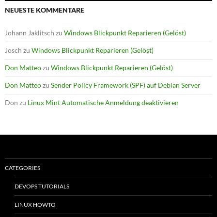
NEUESTE KOMMENTARE
Johann Jaklitsch
zu
Windows Blickpunkt Reparieren (Gelöst)
Josch
zu
Windows Blickpunkt Reparieren (Gelöst)
Don Matteo
zu
Windows Blickpunkt Reparieren (Gelöst)
Don Matteo
zu
Sender Policy Framework (SPF) auf Debian Server
Don
zu
Linux Mint Automatische Anmeldung deaktivieren
CATEGORIES
DEVOPS TUTORIALS
LINUX HOWTO