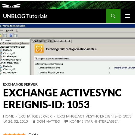
Suchen
UNBLOG Tutorials
ZUM
INHALT
PRIM
SPRINGEN
MEN
EXCHANGE SERVER
EXCHANGE ACTIVESYNC
EREIGNIS-ID: 1053
HOME
»
EXCHANGE SERVER
» EXCHANGE ACTIVESYNC EREIGNIS-ID: 1053
26. 02. 2015
DON MATTEO
KOMMENTAR HINTERLASSEN