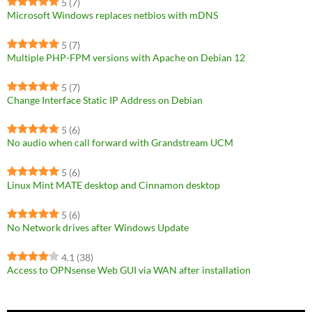
5
(7)
Microsoft Windows replaces netbios with mDNS
5
(7)
Multiple PHP-FPM versions with Apache on Debian 12
5
(7)
Change Interface Static IP Address on Debian
5
(6)
No audio when call forward with Grandstream UCM
5
(6)
Linux Mint MATE desktop and Cinnamon desktop
5
(6)
No Network drives after Windows Update
4.1
(38)
Access to OPNsense Web GUI via WAN after installation