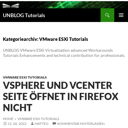
Suchen
UNBLOG Tutorials
ZUM
INHALT
PRIM
SPRINGEN
MEN
Kategoriearchiv: VMware ESXi Tutorials
UNBLOG VMware ESXi Virtualization advanced Workarounds
Tutorials Enhancements and technical contribution for professionals.
VMWARE ESXI TUTORIALS
VSPHERE UND VCENTER
SEITE ÖFFNET IN FIREFOX
NICHT
HOME
»
VMWARE ESXI TUTORIALS
12. 06. 2022
MATTEO
KOMMENTAR HINTERLASSEN