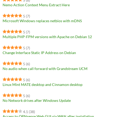
5
(8)
Nemo Action Context Menu Extract Here
5
(7)
Microsoft Windows replaces netbios with mDNS
5
(7)
Multiple PHP-FPM versions with Apache on Debian 12
5
(7)
Change Interface Static IP Address on Debian
5
(6)
No audio when call forward with Grandstream UCM
5
(6)
Linux Mint MATE desktop and Cinnamon desktop
5
(6)
No Network drives after Windows Update
4.1
(38)
Access to OPNsense Web GUI via WAN after installation