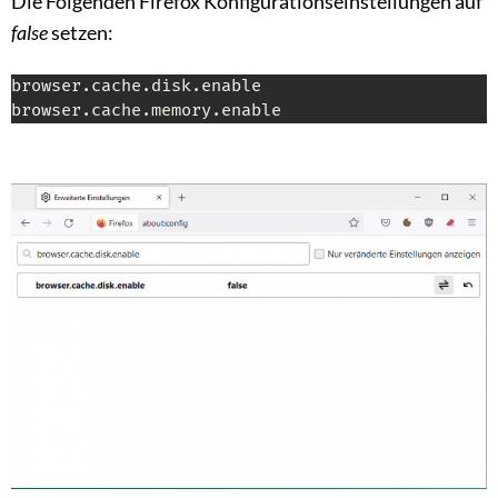
Die Folgenden Firefox Konfigurationseinstellungen auf
false
setzen:
browser.cache.disk.enable

browser.cache.memory.enable