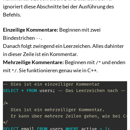
ignoriert diese Abschnitte bei der Ausführung des
Befehls.
Einzeilige Kommentare:
Beginnen mit zwei
Bindestrichen
.
--
Danach folgt zwingend ein Leerzeichen. Alles dahinter
in dieser Zeile ist ein Kommentar.
Mehrzeilige Kommentare:
Beginnen mit
und enden
/*
mit
. Sie funktionieren genau wie in C++.
*/
-- Dies ist ein einzeiliger Kommentar
SELECT
*
FROM
 users
;
-- Das Leerzeichen nach -- 
/* 

   Dies ist ein mehrzeiliger Kommentar.

   Er kann über mehrere Zeilen gehen, wie bei C++
*/
SELECT
 email 
FROM
 users 
WHERE
 active 
=
1
;