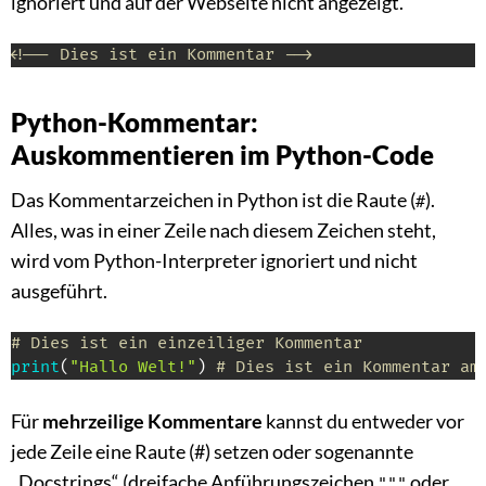
ignoriert und auf der Webseite nicht angezeigt.
<!-- Dies ist ein Kommentar -->
Python-Kommentar:
Auskommentieren im Python-Code
Das Kommentarzeichen in Python ist die Raute (
).
#
Alles, was in einer Zeile nach diesem Zeichen steht,
wird vom Python-Interpreter ignoriert und nicht
ausgeführt.
# Dies ist ein einzeiliger Kommentar
print
(
"Hallo Welt!"
)
# Dies ist ein Kommentar am
Für
mehrzeilige Kommentare
kannst du entweder vor
jede Zeile eine Raute (#) setzen oder sogenannte
„Docstrings“ (dreifache Anführungszeichen
oder
"""