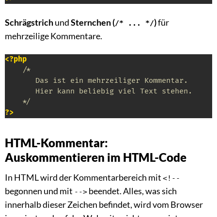
Schrägstrich
und
Sternchen (
)
für
/* ... */
mehrzeilige Kommentare.
<?php
/* 

       Das ist ein mehrzeiliger Kommentar.

       Hier kann beliebig viel Text stehen.

    */
?>
HTML-Kommentar:
Auskommentieren im HTML-Code
In HTML wird der Kommentarbereich mit
<!--
begonnen und mit
beendet. Alles, was sich
-->
innerhalb dieser Zeichen befindet, wird vom Browser