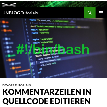
Suchen
UNBLOG Tutorials
ZUM
INHALT
PRIM
SPRINGEN
MEN
DEVOPS TUTORIALS
KOMMENTARZEILEN IN
QUELLCODE EDITIEREN