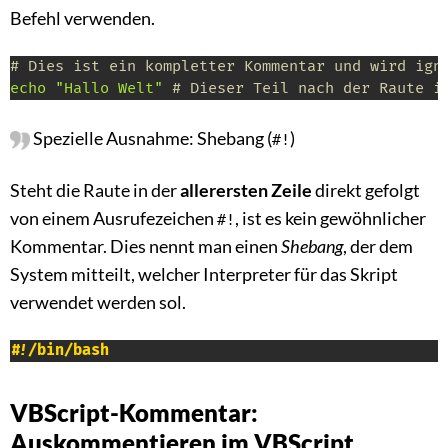
Befehl verwenden.
# Dies ist ein kompletter Kommentar und wird ign
echo
"Hallo Welt"
# Dieser Teil nach der Raute i
Spezielle Ausnahme: Shebang (
)
#!
Steht die Raute in der
allerersten Zeile
direkt gefolgt
von einem Ausrufezeichen
, ist es kein gewöhnlicher
#!
Kommentar. Dies nennt man einen
Shebang
, der dem
System mitteilt, welcher Interpreter für das Skript
verwendet werden sol.
#!/bin/bash
VBScript-Kommentar:
Auskommentieren im VBScript