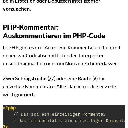
beim
Erstellen oder Debuggen intelligenter
vorzugehen
.
PHP-Kommentar:
Auskommentieren im PHP-Code
In PHP gibt es drei Arten von Kommentarzeichen, mit
denen wir Codeabschnitte für den Interpreter
unsichtbar machen oder um Notizen zu hinterlassen.
Zwei Schrägstriche (
)
oder eine
Raute (
)
für
//
#
einzeilige Kommentare. Alles danach in dieser Zeile
wird ignoriert.
<?php
// Das ist ein einzeiliger Kommentar
# Das ist ebenfalls ein einzeiliger Kommenta
?>