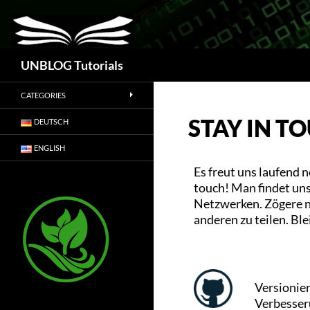
Suchen
UNBLOG Tutorials
CATEGORIES
STAY IN T
DEUTSCH
ENGLISH
Es freut uns laufend 
touch! Man findet uns
Netzwerken. Zögere n
anderen zu teilen. Ble
Versionie
Verbesse