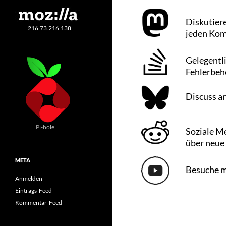
Diskutiere
216.73.216.138
jeden Ko
Gelegentl
Fehlerbeh
Discuss an
Pi-hole
Soziale Me
über neue
META
Besuche m
Anmelden
Eintrags-Feed
Kommentar-Feed