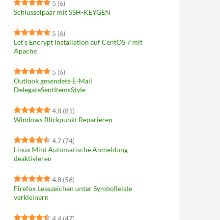
5
(6)
Schlüsselpaar mit SSH-KEYGEN
5
(6)
Let’s Encrypt Installation auf CentOS 7 mit
Apache
5
(6)
Outlook gesendete E-Mail
DelegateSentItemsStyle
4.8
(81)
Windows Blickpunkt Reparieren
4.7
(74)
Linux Mint Automatische Anmeldung
deaktivieren
4.8
(56)
Firefox Lesezeichen unter Symbolleiste
verkleinern
4.4
(47)