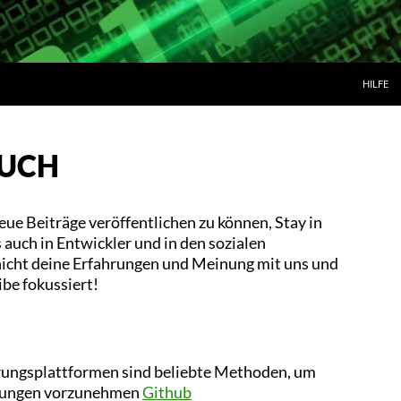
ZUM INH
HILFE
OUCH
neue Beiträge veröffentlichen zu können, Stay in
 auch in Entwickler und in den sozialen
icht deine Erfahrungen und Meinung mit uns und
ibe fokussiert!
rungsplattformen sind beliebte Methoden, um
rungen vorzunehmen
Github