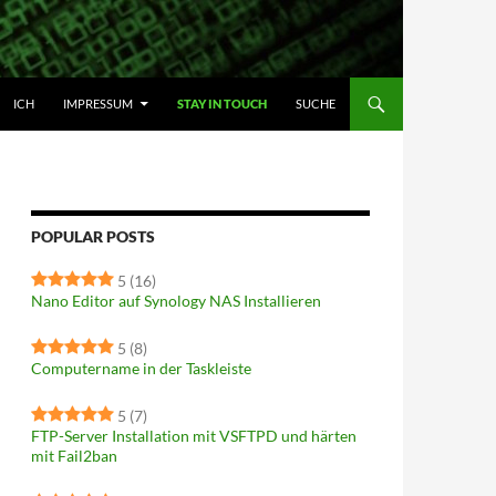
ALT SPRINGEN
ICH
IMPRESSUM
STAY IN TOUCH
SUCHE
POPULAR POSTS
5
(16)
Nano Editor auf Synology NAS Installieren
5
(8)
Computername in der Taskleiste
5
(7)
FTP-Server Installation mit VSFTPD und härten
mit Fail2ban