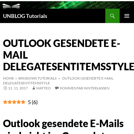
Suchen
UNBLOG Tutorials
ZUM
INHALT
PRIM
SPRINGEN
MEN
OUTLOOK GESENDETE E-
MAIL
DELEGATESENTITEMSSTYL
HOME
»
WINDOWS TUTORIALS
» OUTLOOK GESENDETE E-MAIL
DELEGATESENTITEMSSTYLE
11. 11. 2017
MATTEO
KOMMENTAR HINTERLASSEN
5
(
6
)
Outlook gesendete E-Mails