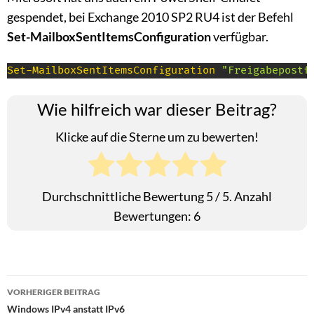
gespendet, bei Exchange 2010 SP2 RU4 ist der Befehl
Set-MailboxSentItemsConfiguration
verfügbar.
Set-MailboxSentItemsConfiguration
"Freigabepostf
Wie hilfreich war dieser Beitrag?
Klicke auf die Sterne um zu bewerten!
Durchschnittliche Bewertung
5
/ 5. Anzahl
Bewertungen:
6
Beitragsnavigation
VORHERIGER BEITRAG
Windows IPv4 anstatt IPv6