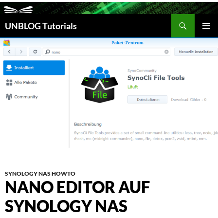
Suchen
UNBLOG Tutorials
ZUM
INHALT
PRIM
SPRINGEN
MEN
SYNOLOGY NAS HOWTO
NANO EDITOR AUF
SYNOLOGY NAS