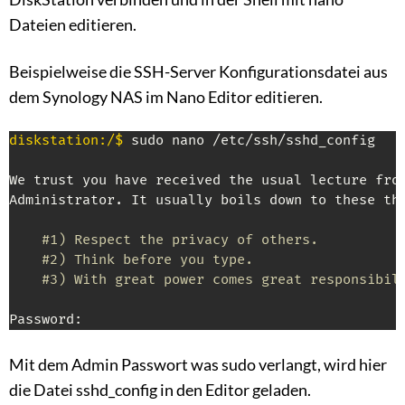
Dateien editieren.
Beispielweise die SSH-Server Konfigurationsdatei aus
dem Synology NAS im Nano Editor editieren.
diskstation:/$
 sudo nano /etc/ssh/sshd_config

We trust you have received the usual lecture from
Administrator. It usually boils down to these thr
#1) Respect the privacy of others.
#2) Think before you type.
#3) With great power comes great responsibil
Password:
Mit dem Admin Passwort was sudo verlangt, wird hier
die Datei sshd_config in den Editor geladen.