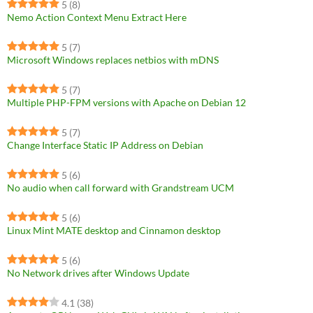
5
(8)
Nemo Action Context Menu Extract Here
5
(7)
Microsoft Windows replaces netbios with mDNS
5
(7)
Multiple PHP-FPM versions with Apache on Debian 12
5
(7)
Change Interface Static IP Address on Debian
5
(6)
No audio when call forward with Grandstream UCM
5
(6)
Linux Mint MATE desktop and Cinnamon desktop
5
(6)
No Network drives after Windows Update
4.1
(38)