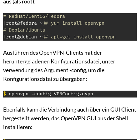
aus (als root):
# RedHat/CentOS/Fedora
[root@fedora ~]
# yum install openvpn
# Debian/Ubuntu
[root@debian ~]
# apt-get install openvpn
Ausführen des OpenVPN-Clients mit der
heruntergeladenen Konfigurationsdatei, unter
verwendung des Argument -config, um die
Konfigurationsdatei zu übergeben:
$
 openvpn -config VPNConfig.ovpn
Ebenfalls kann die Verbindung auch über ein GUI Client
hergestellt werden, das OpenVPN GUI aus der Shell
installieren: