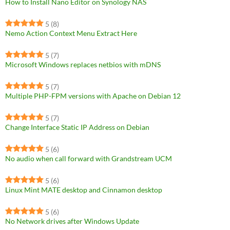
How to Install Nano Editor on Synology NAS
5
(8)
Nemo Action Context Menu Extract Here
5
(7)
Microsoft Windows replaces netbios with mDNS
5
(7)
Multiple PHP-FPM versions with Apache on Debian 12
5
(7)
Change Interface Static IP Address on Debian
5
(6)
No audio when call forward with Grandstream UCM
5
(6)
Linux Mint MATE desktop and Cinnamon desktop
5
(6)
No Network drives after Windows Update