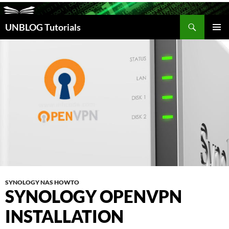
Suchen
UNBLOG Tutorials
ZUM
INHALT
PRIM
SPRINGEN
MEN
SYNOLOGY NAS HOWTO
SYNOLOGY OPENVPN
INSTALLATION