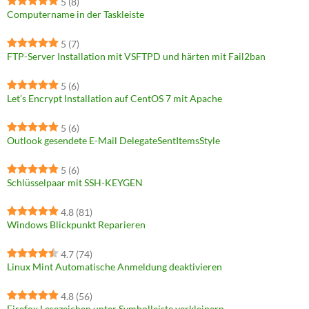
5
(8)
Computername in der Taskleiste
5
(7)
FTP-Server Installation mit VSFTPD und härten mit Fail2ban
5
(6)
Let’s Encrypt Installation auf CentOS 7 mit Apache
5
(6)
Outlook gesendete E-Mail DelegateSentItemsStyle
5
(6)
Schlüsselpaar mit SSH-KEYGEN
4.8
(81)
Windows Blickpunkt Reparieren
4.7
(74)
Linux Mint Automatische Anmeldung deaktivieren
4.8
(56)
Firefox Lesezeichen unter Symbolleiste verkleinern