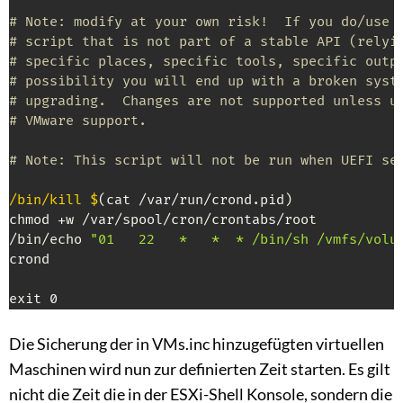
# Note: modify at your own risk!  If you do/use 
# script that is not part of a stable API (relyi
# specific places, specific tools, specific outp
# possibility you will end up with a broken syst
# upgrading.  Changes are not supported unless u
# VMware support.
# Note: This script will not be run when UEFI se
/bin/kill $
(cat /var/run/crond.pid)

chmod +w /var/spool/cron/crontabs/root

/bin/echo 
"01   22   *   *  * /bin/sh /vmfs/volu
crond

exit 0
Die Sicherung der in VMs.inc hinzugefügten virtuellen
Maschinen wird nun zur definierten Zeit starten. Es gilt
nicht die Zeit die in der ESXi-Shell Konsole, sondern die