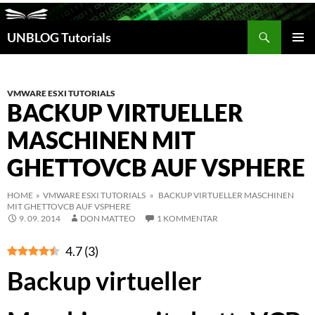
Suchen
UNBLOG Tutorials
ZUM
INHALT
PRIM
SPRINGEN
MEN
VMWARE ESXI TUTORIALS
BACKUP VIRTUELLER
MASCHINEN MIT
GHETTOVCB AUF VSPHERE
HOME
»
VMWARE ESXI TUTORIALS
» BACKUP VIRTUELLER MASCHINEN
MIT GHETTOVCB AUF VSPHERE
9. 09. 2014
DON MATTEO
1 KOMMENTAR
4.7
(
3
)
Backup virtueller