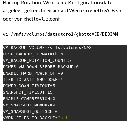
Backup Rotation. Wird keine Konfigurationsdatei
angelegt, gelten die Standard Werte in ghettoVCB.sh
oder von ghettoVCB.conf.
vi /vmfs/volumes/datastore1/ghettoVCB/DEBIAN
VM_BACKUP_VOLUME=/vmfs/volumes/NAS

DISK_BACKUP_FORMAT=thin

VM_BACKUP_ROTATION_COUNT=5

POWER_VM_DOWN_BEFORE_BACKUP=0

ENABLE_HARD_POWER_OFF=0

ITER_TO_WAIT_SHUTDOWN=4

POWER_DOWN_TIMEOUT=5

SNAPSHOT_TIMEOUT=15

ENABLE_COMPRESSION=0

VM_SNAPSHOT_MEMORY=0

VM_SNAPSHOT_QUIESCE=0

VMDK_FILES_TO_BACKUP=
"all"