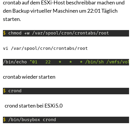
crontab auf dem ESXi-Host beschreibbar machen und
den Backup virtueller Maschinen um 22:01 Täglich
starten.
$
 chmod +w /var/spool/cron/crontabs/root
vi /var/spool/cron/crontabs/root
/bin/echo 
"01   22   *   *   * /bin/sh /vmfs/vol
crontab wieder starten
$
 crond
crond starten bei ESXi5.0
$
 /bin/busybox crond