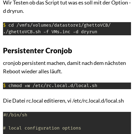
Wir Testen ob das Script tut was es soll mit der Option -
d dryrun.
$
 cd /vmfs/volumes/datastore1/ghettoVCB/

./ghettoVCB.sh -f VMs.inc -d dryrun
Persistenter Cronjob
cronjob persistent machen, damit nach dem nächsten
Reboot wieder alles läuft.
$
 chmod +w /etc/rc.local.d/local.sh
Die Datei rc.local editieren, vi /etc/rc.local.d/local.sh
#!/bin/sh
# local configuration options