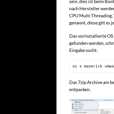
sein, dies ist beim Boo
nach Hersteller werde
CPU Multi-Threading, V
genannt, diese gilt es j
Das vorinstallierte O
gefunden werden, schn
Eingabe sucht.
os x maverick vmwa
Das 7zip Archive am be
entpacken.