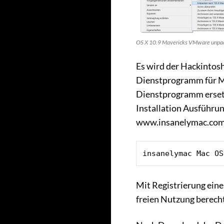
OS X 10.9 Mavericks VMware unpa
Es wird der Hackintosh
Dienstprogramm für M
Dienstprogramm erset
Installation Ausführun
www.insanelymac.com, 
insanelymac Mac OS
Mit Registrierung ein
freien Nutzung berecht