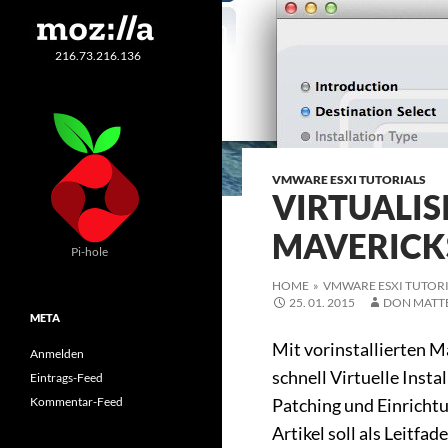
216.73.216.136
VMWARE ESXI TUTORIALS
VIRTUALIS
MAVERICK
Pi-hole
HOME
»
VMWARE ESXI TUTOR
25. 01. 2015
DON MATT
META
Mit vorinstallierten 
Anmelden
schnell Virtuelle Inst
Eintrags-Feed
Kommentar-Feed
Patching und Einricht
Artikel soll als Leitf