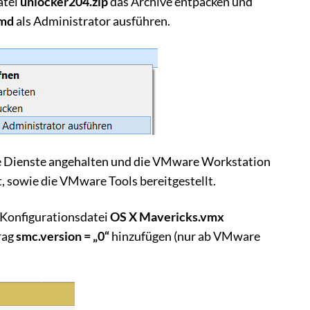
atei
unlocker204.zip
das Archive entpacken und
cmd
als Administrator ausführen.
 Dienste angehalten und die VMware Workstation
, sowie die VMware Tools bereitgestellt.
-Konfigurationsdatei
OS X Mavericks.vmx
rag
smc.version = „0“
hinzufügen (nur ab VMware