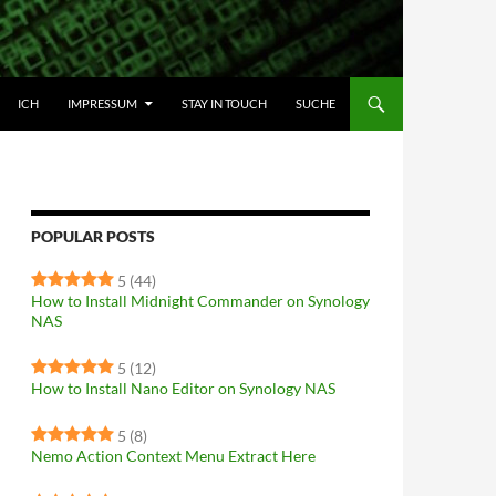
HALT SPRINGEN
ICH
IMPRESSUM
STAY IN TOUCH
SUCHE
POPULAR POSTS
5
(44)
How to Install Midnight Commander on Synology
NAS
5
(12)
How to Install Nano Editor on Synology NAS
5
(8)
Nemo Action Context Menu Extract Here