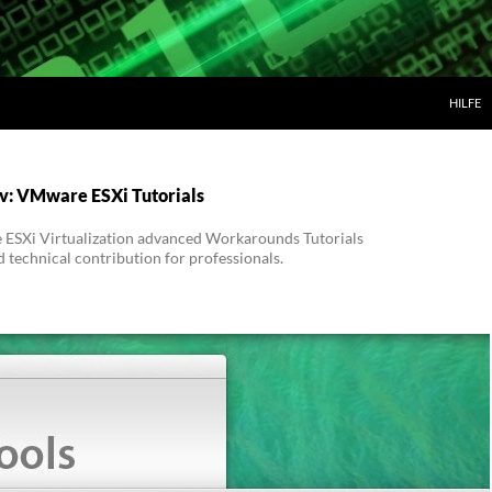
ZUM IN
HILFE
v: VMware ESXi Tutorials
Xi Virtualization advanced Workarounds Tutorials
technical contribution for professionals.