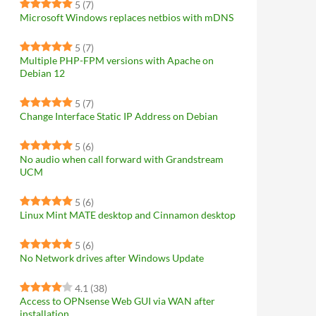
5
(7)
Microsoft Windows replaces netbios with mDNS
5
(7)
Multiple PHP-FPM versions with Apache on
Debian 12
5
(7)
Change Interface Static IP Address on Debian
5
(6)
No audio when call forward with Grandstream
UCM
5
(6)
Linux Mint MATE desktop and Cinnamon desktop
5
(6)
No Network drives after Windows Update
4.1
(38)
Access to OPNsense Web GUI via WAN after
installation