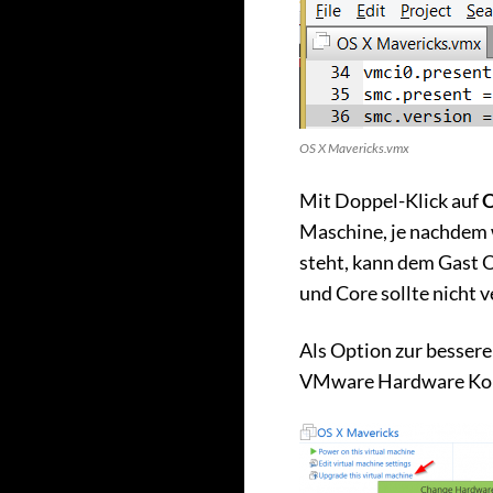
OS X Mavericks.vmx
Mit Doppel-Klick auf
O
Maschine, je nachdem
steht, kann dem Gast 
und Core sollte nicht 
Als Option zur besser
VMware Hardware Kompa