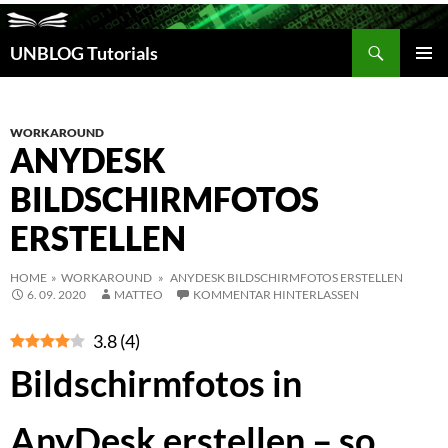
Suchen
UNBLOG Tutorials
ZUM
INHALT
PRIM
SPRINGEN
MEN
WORKAROUND
ANYDESK
BILDSCHIRMFOTOS
ERSTELLEN
HOME
»
WORKAROUND
» ANYDESK BILDSCHIRMFOTOS ERSTELLEN
6. 09. 2020
MATTEO
KOMMENTAR HINTERLASSEN
3.8
(
4
)
Bildschirmfotos in
AnyDesk erstellen – so