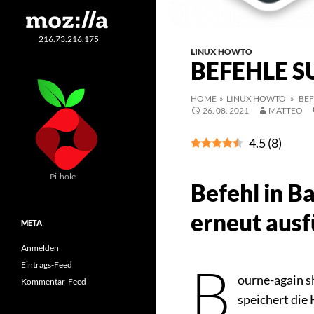
216.73.216.175
LINUX HOWTO
BEFEHLE S
HOME
»
LINUX HOWTO
» BEF
26. 08. 2021
MATTEO
4.5
(
8
)
Pi-hole
Befehl in B
erneut aus
META
Anmelden
B
Eintrags-Feed
ourne-again s
Kommentar-Feed
speichert die 