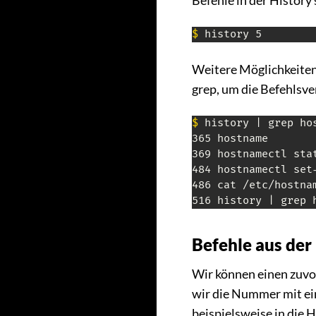
Befehle in der History
$
 history 5
Weitere Möglichkeiten 
grep, um die Befehlsver
$
 history | grep hos
365 hostname

369 hostnamectl stat
484 hostnamectl set-
486 cat /etc/hostnam
516 history | grep 
Befehle aus der
Wir können einen zuvo
wir die Nummer mit ei
beispielsweise in die 