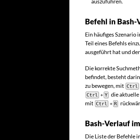
auszuführen.
Befehl in Bash-
Ein häufiges Szenario 
Teil eines Befehls ein
ausgeführt hat und de
Die korrekte Suchmetho
befindet, besteht dari
zu bewegen, mit
Ctrl
die aktuelle
Ctrl
+
Y
mit
rückwärt
Ctrl
+
R
Bash-Verlauf im
Die Liste der Befehle 