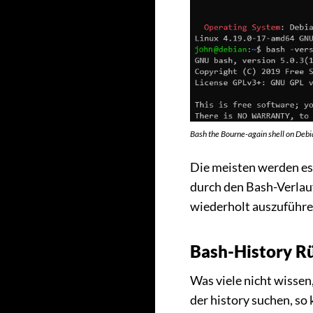
Bash the Bourne-again shell on Debi
Die meisten werden es
durch den Bash-Verlauf
wiederholt auszuführe
Bash-History R
Was viele nicht wissen,
der history suchen, so