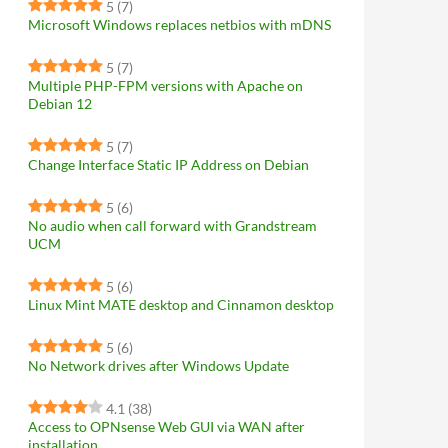
5
(7)
Microsoft Windows replaces netbios with mDNS
5
(7)
Multiple PHP-FPM versions with Apache on
Debian 12
5
(7)
Change Interface Static IP Address on Debian
5
(6)
No audio when call forward with Grandstream
UCM
5
(6)
Linux Mint MATE desktop and Cinnamon desktop
5
(6)
No Network drives after Windows Update
4.1
(38)
Access to OPNsense Web GUI via WAN after
installation