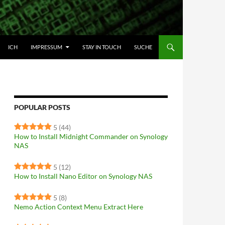
HALT SPRINGEN
ICH
IMPRESSUM
STAY IN TOUCH
SUCHE
POPULAR POSTS
5
(44)
How to Install Midnight Commander on Synology
NAS
5
(12)
How to Install Nano Editor on Synology NAS
5
(8)
Nemo Action Context Menu Extract Here