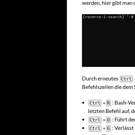
werden, hier gibt man d
Durch erneutes
Ctrl
Befehlszeilen die dem 
: Bash-Ve
Ctrl
+
R
letzten Befehl auf, 
: Führt d
Ctrl
+
O
: Verläss
Ctrl
+
G