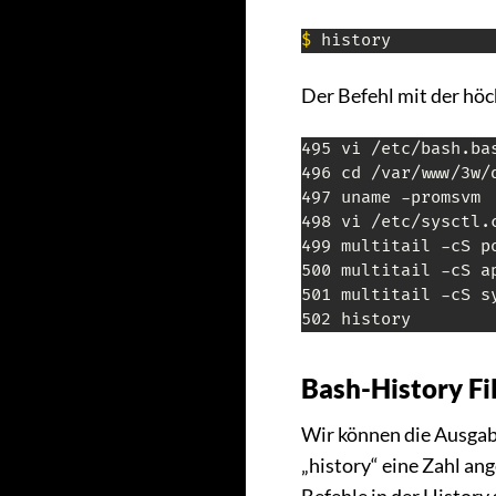
$
 history
Der Befehl mit der höc
495 vi /etc/bash.bas
496 cd /var/www/3w/d
497 uname -promsvm

498 vi /etc/sysctl.c
499 multitail -cS po
500 multitail -cS a
501 multitail -cS sy
502 history
Bash-History Fi
Wir können die Ausgab
„history“ eine Zahl an