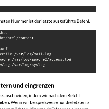
hsten Nummer ist der letzte ausgeführte Befehl.
hrc

ot/html/content

onf

stfix /var/log/mail.log

pache /var/log/apache2/access.log

slog /var/log/syslog

ltern und eingrenzen
e abschneiden, indem wir nach dem Befehl
geben. Wenn wir beispielsweise nur die letzten 5