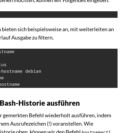
 sehen möchten, können wir Folgendes eingeben.
bieten sich beispielsweise an, mit weiterleiten an
lauf Ausgabe zu filtern.
tname

us

hostname debian

e

hostname
 Bash-Historie ausführen
r gemerkten Befehl wiederholt ausführen, indem
nem Ausrufezeichen (!) voranstellen. Wie
Historie oben, können wir den Befehl
hostnamectl