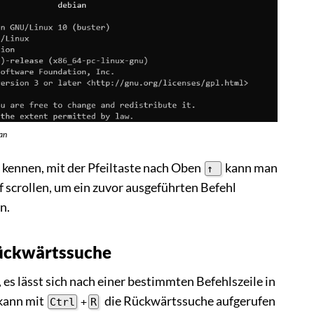
an
 kennen, mit der Pfeiltaste nach Oben
kann man
↑
 scrollen, um ein zuvor ausgeführten Befehl
n.
ückwärtssuche
 es lässt sich nach einer bestimmten Befehlszeile in
 kann mit
die Rückwärtssuche aufgerufen
Ctrl
+
R