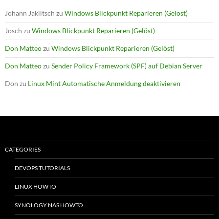
Johann Jaklitsch
zu
Windows Blickpunkt Reparieren (Gelöst)
Josch
zu
Windows Blickpunkt Reparieren (Gelöst)
Don Matteo
zu
Windows Blickpunkt Reparieren (Gelöst)
Don Matteo
zu
Sender Policy Framework (SPF) auf Debian Server
Don
zu
Linux Mint Automatische Anmeldung deaktivieren
CATEGORIES
DEVOPS TUTORIALS
LINUX HOWTO
SYNOLOGY NAS HOWTO