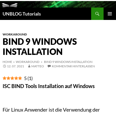
Suchen
UNBLOG Tutorials
ZUM
INHALT
PRIM
SPRINGEN
MEN
WORKAROUND
BIND 9 WINDOWS
INSTALLATION
HOME
»
WORKAROUND
» BIND 9 WINDOWS INSTALLATION
12. 07. 2021
MATTEO
KOMMENTAR HINTERLASSEN
5
(
1
)
ISC BIND Tools Installation auf Windows
Für Linux Anwender ist die Verwendung der