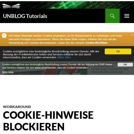
Suchen
UNBLOG Tutorials
ZUM
INHALT
PRIM
SPRINGEN
MEN
WORKAROUND
COOKIE-HINWEISE
BLOCKIEREN