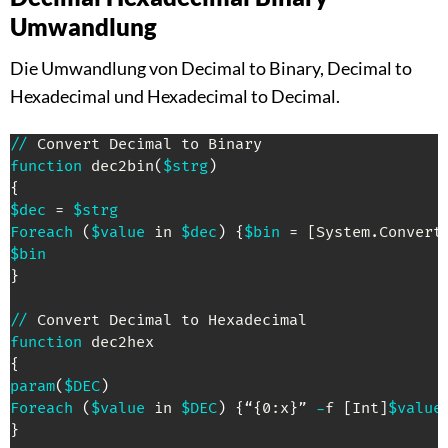
Umwandlung
Die Umwandlung von Decimal to Binary, Decimal to
Hexadecimal und Hexadecimal to Decimal.
/
/
function
 dec2bin
(
$strg
)
{
$dec
 = 
$strg
Foreach
(
$value
 in 
$dec
)
{
$bin
 = 
[System.Convert
$bin
}
/
/
function
{
param
(
$DEC
)
Foreach
(
$value
 in 
$DEC
)
{
“
{
0:x
}
” 
-
f 
[Int]
$value
}