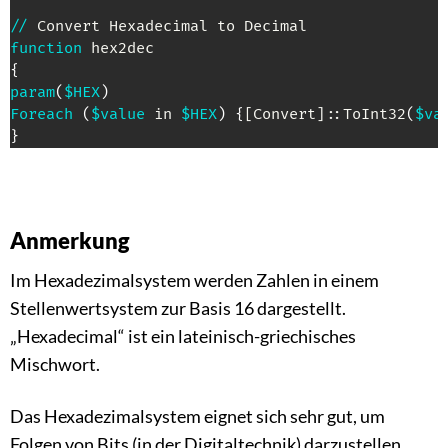
/
/
function
{
param
(
$HEX
)
Foreach
(
$value
 in 
$HEX
)
{
[Convert]
::ToInt32
(
$va
}
Anmerkung
Im Hexadezimalsystem werden Zahlen in einem
Stellenwertsystem zur Basis 16 dargestellt.
„Hexadecimal“ ist ein lateinisch-griechisches
Mischwort.
Das Hexadezimalsystem eignet sich sehr gut, um
Folgen von Bits (in der Digitaltechnik) darzustellen.