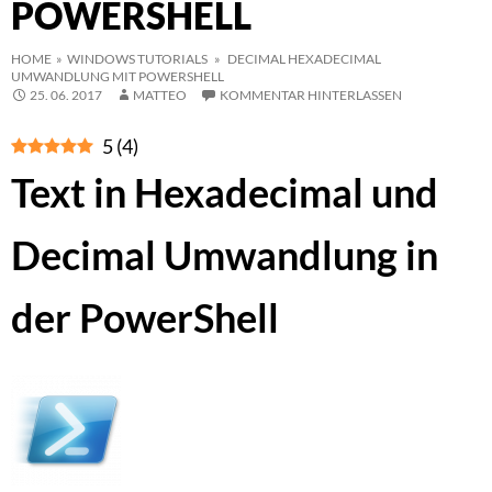
POWERSHELL
HOME
»
WINDOWS TUTORIALS
» DECIMAL HEXADECIMAL
UMWANDLUNG MIT POWERSHELL
25. 06. 2017
MATTEO
KOMMENTAR HINTERLASSEN
5
(
4
)
Text in Hexadecimal und
Decimal Umwandlung in
der PowerShell