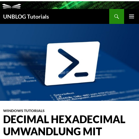
Suchen
UNBLOG Tutorials
ZUM
INHALT
PRIM
SPRINGEN
MEN
WINDOWS TUTORIALS
DECIMAL HEXADECIMAL
UMWANDLUNG MIT