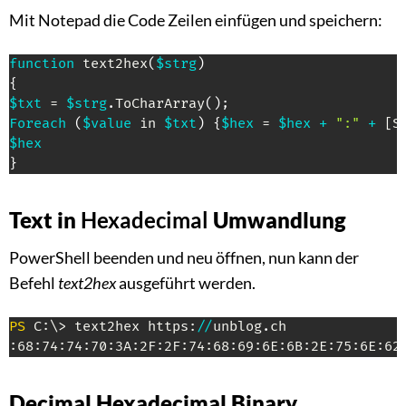
Mit Notepad die Code Zeilen einfügen und speichern:
function
 text2hex
(
$strg
)
{
$txt
 = 
$strg
.
ToCharArray
(
)
;
Foreach
(
$value
 in 
$txt
)
{
$hex
 = 
$hex
+
":"
+
[S
$hex
}
Text in
Hexadecimal
Umwandlung
PowerShell beenden und neu öffnen, nun kann der
Befehl
text2hex
ausgeführt werden.
PS
 C:\> text2hex https:
/
/
unblog
.
ch

:68:74:74:70:3A:2F:2F:74:68:69:6E:6B:2E:75:6E:62
Decimal Hexadecimal Binary