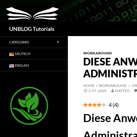
Suchen
UNBLOG Tutorials
CATEGORIES
WORKAROUND
DEUTSCH
DIESE AN
ENGLISH
ADMINIST
HOME
»
WORKAROUND
» DI
2. 07. 2020
MATTEO
4
(
4
)
Diese Anw
Administrat