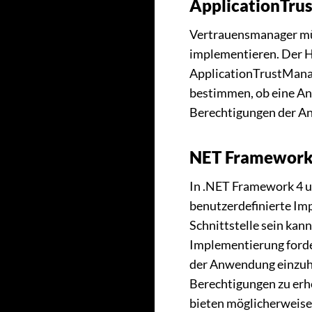
ApplicationTru
Vertrauensmanager mü
implementieren. Der H
ApplicationTrustMana
bestimmen, ob eine A
Berechtigungen der A
NET Framework
In .NET Framework 4 un
benutzerdefinierte Im
Schnittstelle sein ka
Implementierung forder
der Anwendung einzuh
Berechtigungen zu er
bieten möglicherweise