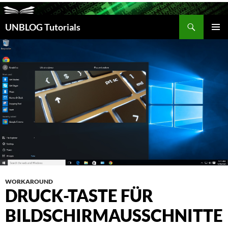
Suchen
UNBLOG Tutorials
ZUM
INHALT
PRIM
SPRINGEN
MEN
WORKAROUND
DRUCK-TASTE FÜR
BILDSCHIRMAUSSCHNITTE