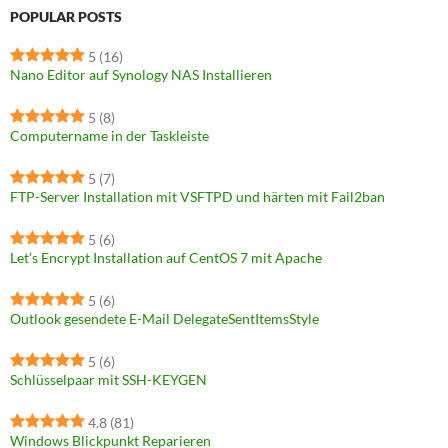
POPULAR POSTS
5
(16)
Nano Editor auf Synology NAS Installieren
5
(8)
Computername in der Taskleiste
5
(7)
FTP-Server Installation mit VSFTPD und härten mit Fail2ban
5
(6)
Let’s Encrypt Installation auf CentOS 7 mit Apache
5
(6)
Outlook gesendete E-Mail DelegateSentItemsStyle
5
(6)
Schlüsselpaar mit SSH-KEYGEN
4.8
(81)
Windows Blickpunkt Reparieren