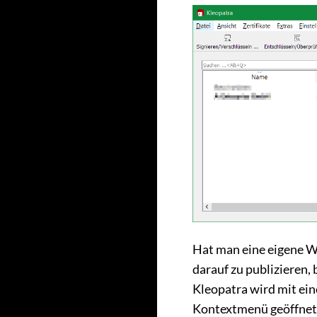
Hat man eine eigene We
darauf zu publizieren, 
Kleopatra wird mit ein
Kontextmenü geöffnet,