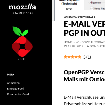
216.73.216.145
WINDOWS TUTORIALS
E-MAIL VE
PGP IN O
HOME
»
WINDOWS TUTORIAL
15. 02. 2019
DON MATT
5
(
1
)
Pi-hole
OpenPGP Versch
META
Mails mit Outl
Anmelden
Eintrags-Feed
Kommentar-Feed
E-Mail Verschlüsselun
Privatsphäre sollte zu