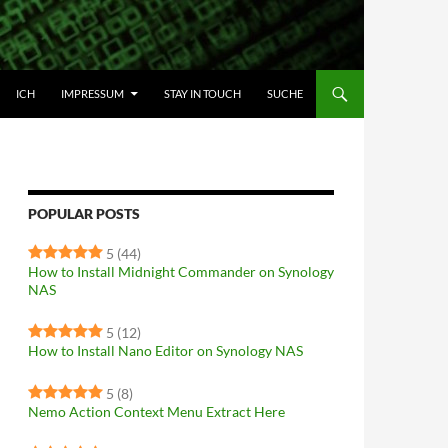
HALT SPRINGEN
ICH
IMPRESSUM
STAY IN TOUCH
SUCHE
POPULAR POSTS
5
(44)
How to Install Midnight Commander on Synology
NAS
5
(12)
How to Install Nano Editor on Synology NAS
5
(8)
Nemo Action Context Menu Extract Here