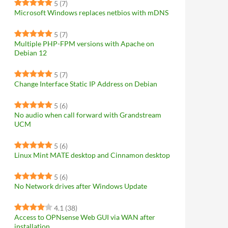
5
(7)
Microsoft Windows replaces netbios with mDNS
5
(7)
Multiple PHP-FPM versions with Apache on
Debian 12
5
(7)
Change Interface Static IP Address on Debian
5
(6)
No audio when call forward with Grandstream
UCM
5
(6)
Linux Mint MATE desktop and Cinnamon desktop
5
(6)
No Network drives after Windows Update
4.1
(38)
Access to OPNsense Web GUI via WAN after
installation