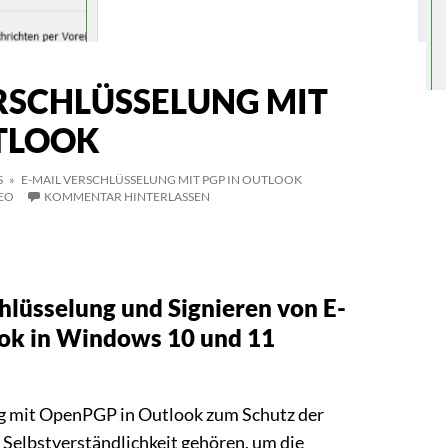
RSCHLÜSSELUNG MIT
UTLOOK
S
» E-MAIL VERSCHLÜSSELUNG MIT PGP IN OUTLOOK
EO
KOMMENTAR HINTERLASSEN
lüsselung und Signieren von E-
ook in Windows 10 und 11
g mit OpenPGP in Outlook zum Schutz der
r Selbstverständlichkeit gehören, um die