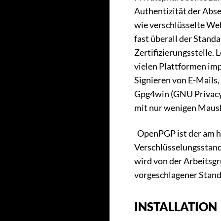
Authentizität der Abse
wie verschlüsselte Web
fast überall der Standa
Zertifizierungsstelle. 
vielen Plattformen im
Signieren von E-Mails
Gpg4win (GNU Privacy 
mit nur wenigen Mauskl
OpenPGP ist der am h
Verschlüsselungsstan
wird von der Arbeitsgr
vorgeschlagener Standa
INSTALLATION