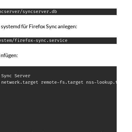
ncserver/syncserver.db
 systemd für Firefox Sync anlegen:
ystem/firefox-sync.service
infügen:
Sync Server

 network.target remote-fs.target nss-lookup.target
