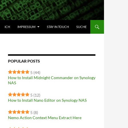
HALT SPRINGEN
ICH
IMPRESSUM
STAY IN TOUCH
SUCHE
POPULAR POSTS
5
(44)
How to Install Midnight Commander on Synology
NAS
5
(12)
How to Install Nano Editor on Synology NAS
5
(8)
Nemo Action Context Menu Extract Here