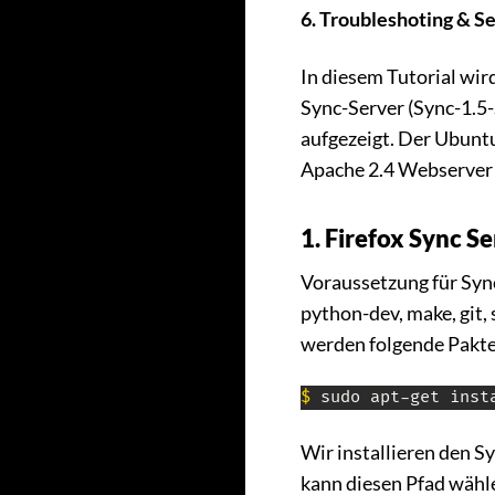
6. Troubleshoting & Se
In diesem Tutorial wird
Sync-Server (Sync-1.5
aufgezeigt. Der Ubuntu
Apache 2.4 Webserver i
1. Firefox Sync Se
Voraussetzung für Sync
python-dev, make, git,
werden folgende Pakte 
$
 sudo apt-get inst
Wir installieren den Sy
kann diesen Pfad wähl