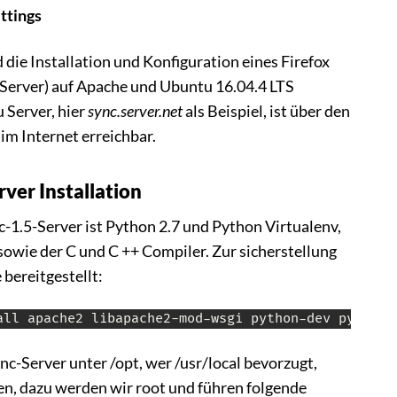
ttings
 die Installation und Konfiguration eines Firefox
-Server) auf Apache und Ubuntu 16.04.4 LTS
 Server, hier
sync.server.net
als Beispiel, ist über den
m Internet erreichbar.
rver Installation
-1.5-Server ist Python 2.7 und Python Virtualenv,
 sowie der C und C ++ Compiler. Zur sicherstellung
bereitgestellt:
all apache2 libapache2-mod-wsgi python-dev python-
nc-Server unter /opt, wer /usr/local bevorzugt,
en, dazu werden wir root und führen folgende