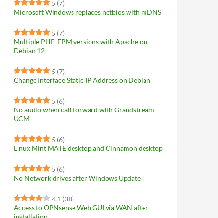
5
(7)
Microsoft Windows replaces netbios with mDNS
5
(7)
Multiple PHP-FPM versions with Apache on
Debian 12
5
(7)
Change Interface Static IP Address on Debian
5
(6)
No audio when call forward with Grandstream
UCM
5
(6)
Linux Mint MATE desktop and Cinnamon desktop
5
(6)
No Network drives after Windows Update
4.1
(38)
Access to OPNsense Web GUI via WAN after
installation