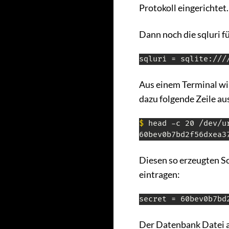
Protokoll eingerichtet.
Dann noch die sqluri 
sqluri = sqlite:///
Aus einem Terminal wir
dazu folgende Zeile au
$
 head -c 20 /dev/ur
60bev0b7bd2f56dxea3
Diesen so erzeugten Sc
eintragen:
secret = 60bev0b7bd
Der Datenbank Datei a