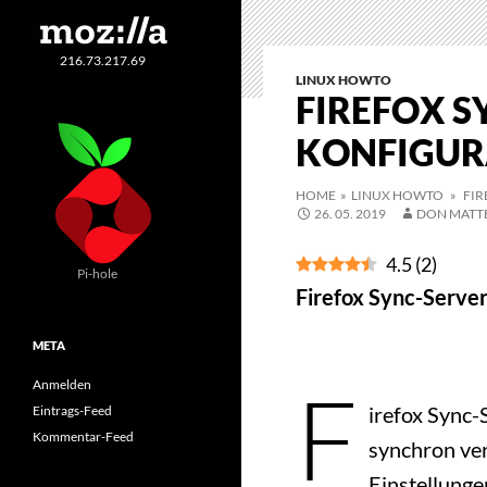
216.73.217.69
LINUX HOWTO
FIREFOX S
KONFIGUR
HOME
»
LINUX HOWTO
» FIR
26. 05. 2019
DON MATT
4.5
(
2
)
Pi-hole
Firefox Sync-Server
META
F
Anmelden
irefox Sync-
Eintrags-Feed
Kommentar-Feed
synchron ver
Einstellung