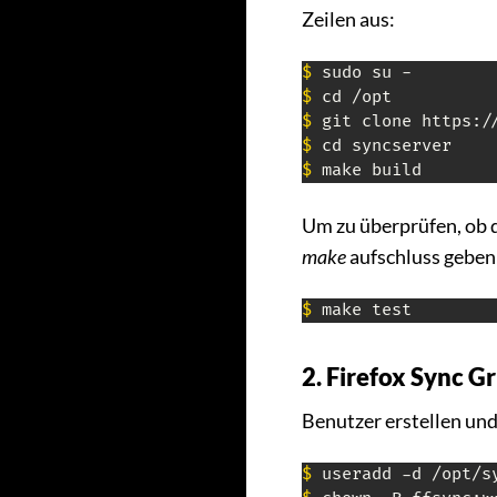
Zeilen aus:
$
$
$
$
$
 make build
Um zu überprüfen, ob d
make
aufschluss geben
$
 make test
2. Firefox Sync 
Benutzer erstellen un
$