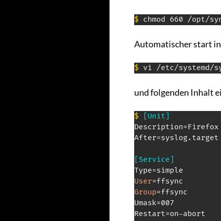
$
 chmod 660 /opt/sy
Automatischer start in
$
 vi /etc/systemd/s
und folgenden Inhalt e
$
[Unit]
Description=Firefox 
After=syslog.target
[Service]
User
Group
=ffsync

Umask=007

Restart=on-abort
