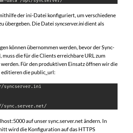
ww-data /opt/syncserver/
ithilfe der ini-Datei konfiguriert, um verschiedene
 zu übergeben. Die Datei
syncserver.ini
dient als
ngen können übernommen werden, bevor der Sync-
, muss die für die Clients erreichbare URL zum
werden. Für den produktiven Einsatz öffnen wir die
editieren die public_url:
/syncserver.ini

//sync.server.net/
alhost:5000 auf unser sync.server.net ändern. In
itt wird die Konfiguration auf das HTTPS