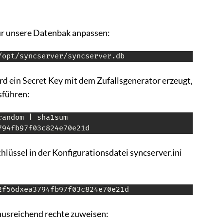
für unsere Datenbak anpassen:
/opt/syncserver/syncserver.db
d ein Secret Key mit dem Zufallsgenerator erzeugt,
sführen:
andom | sha1sum

794fb97f03c824e70e21d
hlüssel in der Konfigurationsdatei syncserver.ini
2f56dxea3794fb97f03c824e70e21d
usreichend rechte zuweisen: