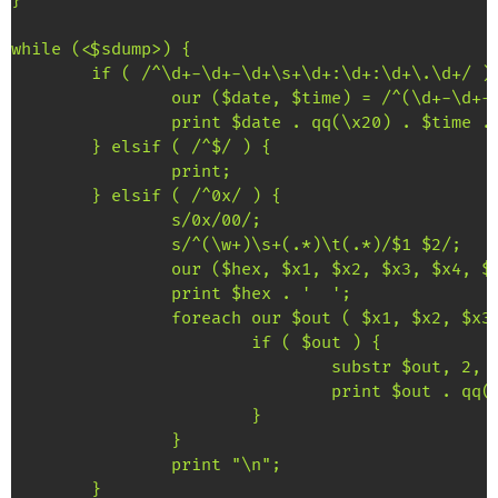
}

while (<$sdump>) {

        if ( /^\d+-\d+-\d+\s+\d+:\d+:\d+\.\d+/ ) 
                our ($date, $time) = /^(\d+-\d+-\
                print $date . qq(\x20) . $time . 
        } elsif ( /^$/ ) {

                print;

        } elsif ( /^0x/ ) {

                s/0x/00/;

                s/^(\w+)\s+(.*)\t(.*)/$1 $2/;

                our ($hex, $x1, $x2, $x3, $x4, $x
                print $hex . '  ';

                foreach our $out ( $x1, $x2, $x3,
                        if ( $out ) {

                                substr $out, 2, 0
                                print $out . qq(\
                        }

                }

                print "\n";

        }
