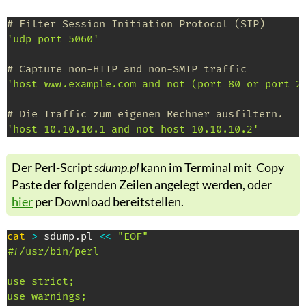
# Filter Session Initiation Protocol (SIP)
'udp port 5060'
# Capture non-HTTP and non-SMTP traffic
'host www.example.com and not (port 80 or port 2
# Die Traffic zum eigenen Rechner ausfiltern.
'host 10.10.10.1 and not host 10.10.10.2'
Der Perl-Script
sdump.pl
kann im Terminal mit
Copy
Paste der folgenden Zeilen angelegt werden, oder
hier
per Download bereitstellen.
cat
>
 sdump.pl 
<<
"EOF"

#!/usr/bin/perl

use strict;

use warnings;
