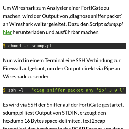
Um Wireshark zum Analysier einer FortiGate zu
machen, wird der Output von ‚diagnose sniffer packet‘
an Wireshark weitergeleitet. Dazu den Script
sdump.pl
hier
herunterladen und ausführbar machen.
$
 chmod +x sdump.pl
Nun wird in einem Terminal eine SSH Verbindung zur
Firewall aufgebaut, um den Output direkt via Pipe an
Wireshark zu senden.
$
 ssh -l   
"diag sniffer packet any 'ip' 3 0 l"
 
Es wird via SSH der Sniffer auf der FortiGate gestartet,
sdump.pl liest Output von STDIN, erzeugt den
hexdump 16 Bytes space-delimited, text2pcap
formatiert den hexdump in das PCAP Format, um dann