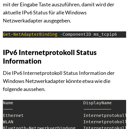
mit der Eingabe Taste auszuführen, damit wird der
aktuelle IPv6 Status für alle Windows
Netzwerkadapter ausgegeben.
Get-NetAdapterBinding
-
ComponentID ms_tcpip6
IPv6 Internetprotokoll Status
Information
Die IPv6 Internetprotokoll Status Information der
Windows Netzwerkadapter könnte etwa wie die
folgende aussehen.
Name                           DisplayName       
----                           -----------       
Ethernet                       Internetprotokoll,
WLAN                           Internetprotokoll,
Bluetooth-Netzwerkverbindung   Internetprotokoll,