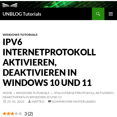
Suchen
UNBLOG Tutorials
ZUM
INHALT
PRIM
SPRINGEN
MEN
WINDOWS TUTORIALS
IPV6
INTERNETPROTOKOLL
AKTIVIEREN,
DEAKTIVIEREN IN
WINDOWS 10 UND 11
HOME
»
WINDOWS TUTORIALS
» IPV6 INTERNETPROTOKOLL AKTIVIEREN,
DEAKTIVIEREN IN WINDOWS 10 UND 11
25. 01. 2022
MATTEO
KOMMENTAR HINTERLASSEN
3
(
2
)