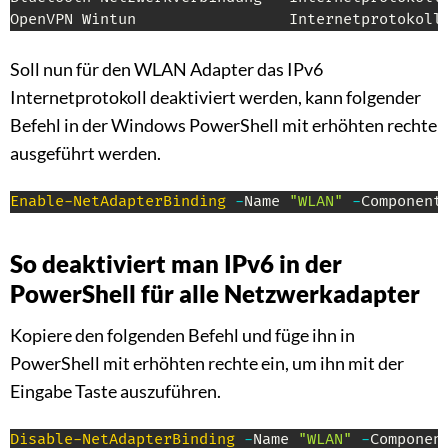
OpenVPN Wintun                 Internetprotokoll
Soll nun für den WLAN Adapter das IPv6
Internetprotokoll deaktiviert werden, kann folgender
Befehl in der Windows PowerShell mit erhöhten rechte
ausgeführt werden.
Enable-NetAdapterBinding
-
Name 
"WLAN"
-
Component
So deaktiviert man IPv6 in der
PowerShell für alle Netzwerkadapter
Kopiere den folgenden Befehl und füge ihn in
PowerShell mit erhöhten rechte ein, um ihn mit der
Eingabe Taste auszuführen.
Disable-NetAdapterBinding
-
Name 
"WLAN"
-
Componen