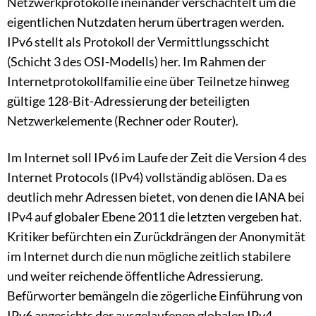
Netzwerkprotokolle ineinander verschachtelt um die
eigentlichen Nutzdaten herum übertragen werden.
IPv6 stellt als Protokoll der Vermittlungsschicht
(Schicht 3 des OSI-Modells) her. Im Rahmen der
Internetprotokollfamilie eine über Teilnetze hinweg
gültige 128-Bit-Adressierung der beteiligten
Netzwerkelemente (Rechner oder Router).
Im Internet soll IPv6 im Laufe der Zeit die Version 4 des
Internet Protocols (IPv4) vollständig ablösen. Da es
deutlich mehr Adressen bietet, von denen die IANA bei
IPv4 auf globaler Ebene 2011 die letzten vergeben hat.
Kritiker befürchten ein Zurückdrängen der Anonymität
im Internet durch die nun mögliche zeitlich stabilere
und weiter reichende öffentliche Adressierung.
Befürworter bemängeln die zögerliche Einführung von
IPv6 angesichts der ausgelaufenen globalen IPv4-