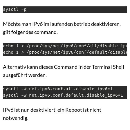
sysctl -p
Möchte man IPv6 im laufenden betrieb deaktivieren,
gilt folgendes command.
echo 1 > /proc/sys/net/ipv6/conf/all/disable_ipv6
echo 1 > /proc/sys/net/ipv6/conf/default/disable
Alternativ kann dieses Command in der Terminal Shell
ausgeführt werden.
sysctl -w net.ipv6.conf.all.disable_ipv6=1

sysctl -w net.ipv6.conf.default.disable_ipv6=1
IPv6 ist nun deaktiviert, ein Reboot ist nicht
notwendig.