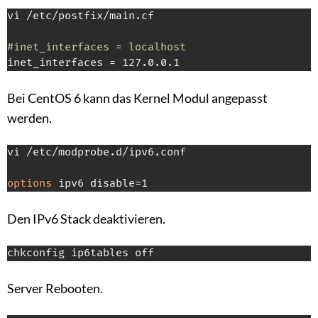
vi /etc/postfix/main.cf

#inet_interfaces = localhost
inet_interfaces = 127.0.0.1
Bei CentOS 6 kann das Kernel Modul angepasst
werden.
vi /etc/modprobe.d/ipv6.conf

options
 ipv6 disable=1
Den IPv6 Stack deaktivieren.
chkconfig ip6tables off
Server Rebooten.