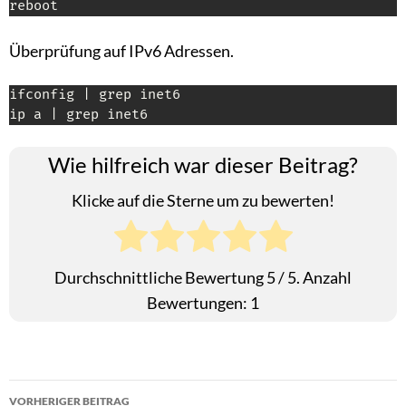
reboot
Überprüfung auf IPv6 Adressen.
ifconfig | grep inet6

ip a | grep inet6
Wie hilfreich war dieser Beitrag?
Klicke auf die Sterne um zu bewerten!
Durchschnittliche Bewertung
5
/ 5. Anzahl
Bewertungen:
1
Beitragsnavigation
VORHERIGER BEITRAG