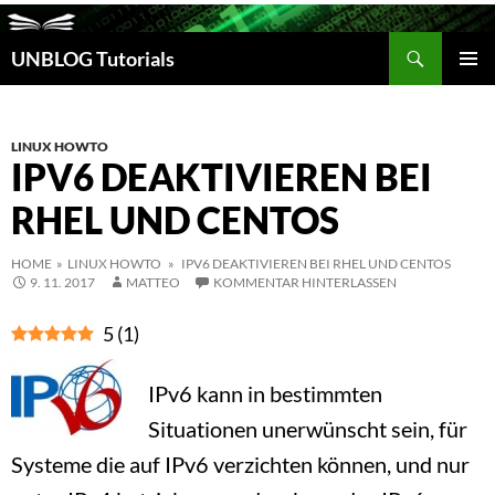
Suchen
UNBLOG Tutorials
ZUM
INHALT
PRIM
SPRINGEN
MEN
LINUX HOWTO
IPV6 DEAKTIVIEREN BEI
RHEL UND CENTOS
HOME
»
LINUX HOWTO
» IPV6 DEAKTIVIEREN BEI RHEL UND CENTOS
9. 11. 2017
MATTEO
KOMMENTAR HINTERLASSEN
5
(
1
)
IPv6 kann in bestimmten
Situationen unerwünscht sein, für
Systeme die auf IPv6 verzichten können, und nur