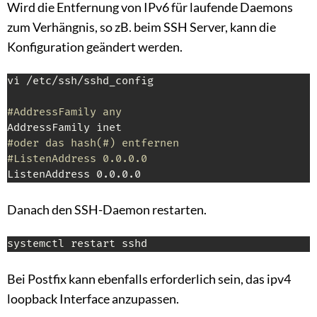
Wird die Entfernung von IPv6 für laufende Daemons
zum Verhängnis, so zB. beim SSH Server, kann die
Konfiguration geändert werden.
vi /etc/ssh/sshd_config

#AddressFamily any
#oder das hash(#) entfernen
#ListenAddress 0.0.0.0
ListenAddress 0.0.0.0
Danach den SSH-Daemon restarten.
systemctl restart sshd
Bei Postfix kann ebenfalls erforderlich sein, das ipv4
loopback Interface anzupassen.