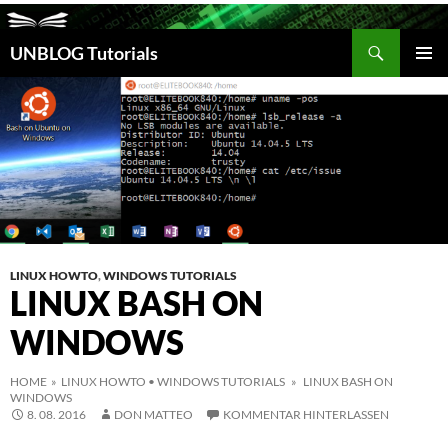
Suchen
UNBLOG Tutorials
ZUM
INHALT
PRIM
SPRINGEN
MEN
LINUX HOWTO
,
WINDOWS TUTORIALS
LINUX BASH ON
WINDOWS
HOME
»
LINUX HOWTO
•
WINDOWS TUTORIALS
» LINUX BASH ON
WINDOWS
8. 08. 2016
DON MATTEO
KOMMENTAR HINTERLASSEN