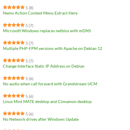
5
(8)
Nemo Action Context Menu Extract Here
5
(7)
Microsoft Windows replaces netbios with mDNS
5
(7)
Multiple PHP-FPM versions with Apache on Debian 12
5
(7)
Change Interface Static IP Address on Debian
5
(6)
No audio when call forward with Grandstream UCM
5
(6)
Linux Mint MATE desktop and Cinnamon desktop
5
(6)
No Network drives after Windows Update