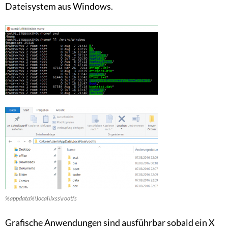
Dateisystem aus Windows.
%appdata%\local\lxss\rootfs
Grafische Anwendungen sind ausführbar sobald ein X