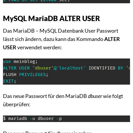
MySQL MariaDB ALTER USER
Das MariaDB – MySQL Datenbank User Passwort
lässt sich ändern, dazu kann das Kommando
ALTER
USER
verwendet werden:
use
 meinblog
;
ALTER
USER
'dbuser'
@'localhost'
 IDENTIFIED 
BY
'n
FLUSH 
PRIVILEGES
;
EXIT
;
Das neue Passwort für den MariaDB
dbuser
wie folgt
überprüfen:
$ mariadb 
-
u dbuser 
-
p