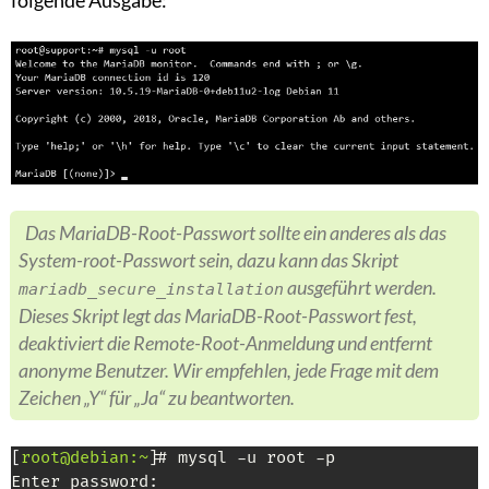
Das MariaDB-Root-Passwort sollte ein anderes als das
System-root-Passwort sein, dazu kann das Skript
ausgeführt werden.
mariadb_secure_installation
Dieses Skript legt das MariaDB-Root-Passwort fest,
deaktiviert die Remote-Root-Anmeldung und entfernt
anonyme Benutzer. Wir empfehlen, jede Frage mit dem
Zeichen „Y“ für „Ja“ zu beantworten.
[
root@debian:~
]
# mysql -u root -p

Enter password:
