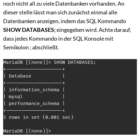
noch nicht all zu viele Datenbanken vorhanden. An
dieser stelle lässt man sich zunächst einmal alle
Datenbanken anzeigen, indem das SQL Kommando
SHOW DATABASES;
eingegeben wird. Achte darauf,
dass jedes Kommando in der SQL Konsole mit
Semikolon ; abschließt.
MariaDB [(none)]> SHOW DATABASES;

+--------------------+

| Database           |

+--------------------+

| information_schema |

| mysql              |

| performance_schema |

+--------------------+

3 rows in set (0.001 sec)

MariaDB [(none)]>