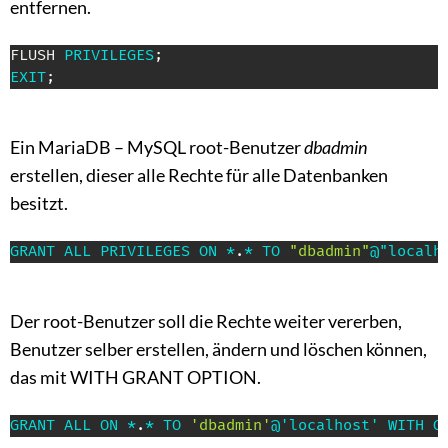
entfernen.
FLUSH 
PRIVILEGES
;
EXIT
;
Ein MariaDB – MySQL root-Benutzer
dbadmin
erstellen, dieser alle Rechte für alle Datenbanken
besitzt.
GRANT
ALL
PRIVILEGES
ON
*
.
*
TO
"dbadmin"
@"localh
Der root-Benutzer soll die Rechte weiter vererben,
Benutzer selber erstellen, ändern und löschen können,
das mit WITH GRANT OPTION.
GRANT
ALL
ON
*
.
*
TO
'dbadmin'
@'localhost'
WITH
G