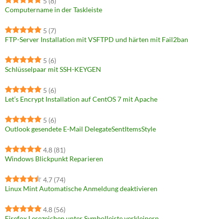
5
(8)
Computername in der Taskleiste
5
(7)
FTP-Server Installation mit VSFTPD und härten mit Fail2ban
5
(6)
Schlüsselpaar mit SSH-KEYGEN
5
(6)
Let’s Encrypt Installation auf CentOS 7 mit Apache
5
(6)
Outlook gesendete E-Mail DelegateSentItemsStyle
4.8
(81)
Windows Blickpunkt Reparieren
4.7
(74)
Linux Mint Automatische Anmeldung deaktivieren
4.8
(56)
Firefox Lesezeichen unter Symbolleiste verkleinern