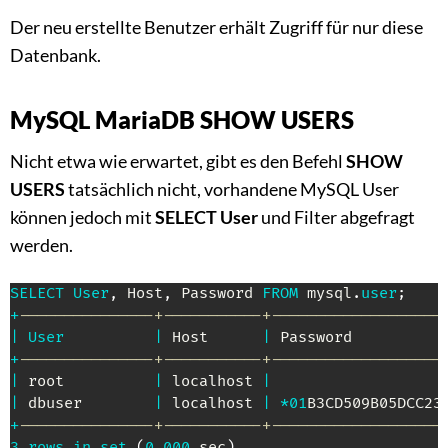
Der neu erstellte Benutzer erhält Zugriff für nur diese
Datenbank.
MySQL MariaDB SHOW USERS
Nicht etwa wie erwartet, gibt es den Befehl
SHOW
USERS
tatsächlich nicht, vorhandene MySQL User
können jedoch mit
SELECT User
und Filter abgefragt
werden.
SELECT
User
,
 Host
,
 Password 
FROM
 mysql
.
user
;
+
---------------+-----------+-------------------
|
User
|
 Host      
|
 Password          
+
---------------+-----------+-------------------
|
 root          
|
 localhost 
|
|
 dbuser        
|
 localhost 
|
*
01
B3CD509B05DCC23
+
---------------+-----------+-------------------
3
rows
in
set
(
0.000
 sec
)