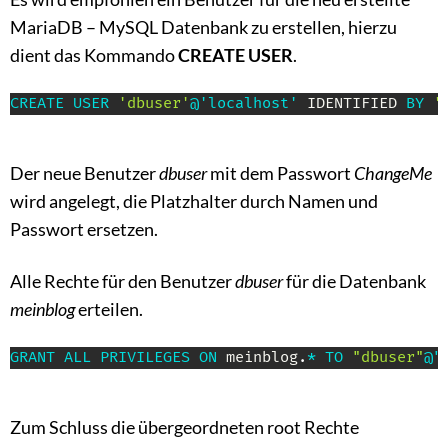
MariaDB – MySQL Datenbank zu erstellen, hierzu
dient das Kommando
CREATE USER
.
CREATE
USER
'dbuser'
@'localhost'
 IDENTIFIED 
BY
'
Der neue Benutzer
dbuser
mit dem Passwort
ChangeMe
wird angelegt, die Platzhalter durch Namen und
Passwort ersetzen.
Alle Rechte für den Benutzer
dbuser
für die Datenbank
meinblog
erteilen.
GRANT
ALL
PRIVILEGES
ON
 meinblog
.
*
TO
"dbuser"
@"
Zum Schluss die übergeordneten root Rechte