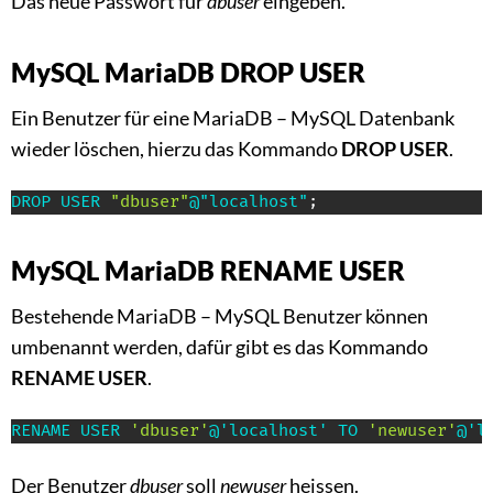
Das neue Passwort für
dbuser
eingeben.
MySQL MariaDB DROP USER
Ein Benutzer für eine MariaDB – MySQL Datenbank
wieder löschen, hierzu das Kommando
DROP USER
.
DROP
USER
"dbuser"
@"localhost"
;
MySQL MariaDB RENAME USER
Bestehende MariaDB – MySQL Benutzer können
umbenannt werden, dafür gibt es das Kommando
RENAME USER
.
RENAME
USER
'dbuser'
@'localhost'
TO
'newuser'
@'l
Der Benutzer
dbuser
soll
newuser
heissen.