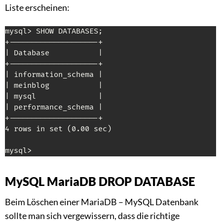
Liste erscheinen:
mysql> SHOW DATABASES;

+--------------------+

| Database           |

+--------------------+

| information_schema |

| meinblog           |

| mysql              |

| performance_schema |

+--------------------+

4 rows in set (0.00 sec)

mysql>
MySQL MariaDB DROP DATABASE
Beim Löschen einer MariaDB – MySQL Datenbank
sollte man sich vergewissern, dass die richtige