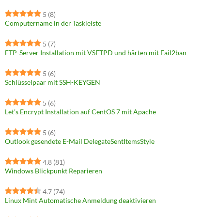
5
(8)
Computername in der Taskleiste
5
(7)
FTP-Server Installation mit VSFTPD und härten mit Fail2ban
5
(6)
Schlüsselpaar mit SSH-KEYGEN
5
(6)
Let’s Encrypt Installation auf CentOS 7 mit Apache
5
(6)
Outlook gesendete E-Mail DelegateSentItemsStyle
4.8
(81)
Windows Blickpunkt Reparieren
4.7
(74)
Linux Mint Automatische Anmeldung deaktivieren