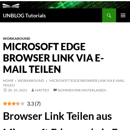
Suchen
UNBLOG Tutorials
ZUM
INHALT
PRIM
SPRINGEN
MEN
WORKAROUND
MICROSOFT EDGE
BROWSER LINK VIA E-
MAIL TEILEN
HOME
»
WORKAROUND
» MICROSOFT EDGE BROWSER LINK VIA E-MAIL
TEILEN
30. 10. 2021
MATTEO
KOMMENTAR HINTERLASSEN
3.3
(
7
)
Browser Link Teilen aus