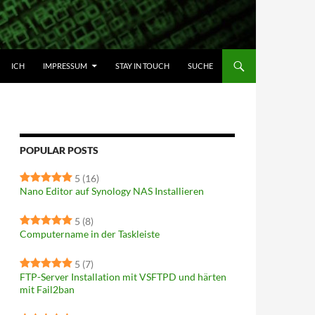
HALT SPRINGEN
ICH
IMPRESSUM
STAY IN TOUCH
SUCHE
POPULAR POSTS
5
(16)
Nano Editor auf Synology NAS Installieren
5
(8)
Computername in der Taskleiste
5
(7)
FTP-Server Installation mit VSFTPD und härten
mit Fail2ban