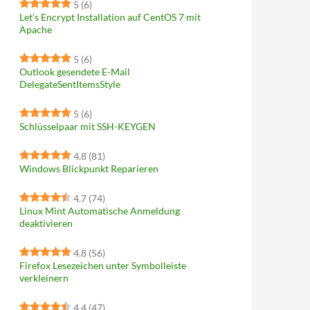
5
(6)
Let’s Encrypt Installation auf CentOS 7 mit
Apache
5
(6)
Outlook gesendete E-Mail
DelegateSentItemsStyle
5
(6)
Schlüsselpaar mit SSH-KEYGEN
4.8
(81)
Windows Blickpunkt Reparieren
4.7
(74)
Linux Mint Automatische Anmeldung
deaktivieren
4.8
(56)
Firefox Lesezeichen unter Symbolleiste
verkleinern
4.4
(47)