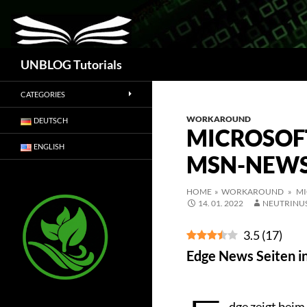
Suchen
UNBLOG Tutorials
CATEGORIES
WORKAROUND
DEUTSCH
MICROSOFT
ENGLISH
MSN-NEWS
HOME
»
WORKAROUND
» MI
14. 01. 2022
NEUTRINU
3.5
(
17
)
Edge News Seiten i
dge zeigt bei