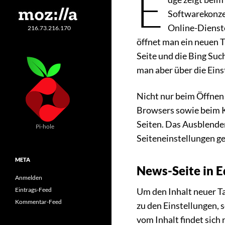
E
Softwarekonze
Online-Dienst
216.73.216.170
öffnet man ein neuen T
Seite und die Bing Su
man aber über die Eins
Nicht nur beim Öffnen
Browsers sowie beim K
Seiten. Das Ausblende
Pi-hole
Seiteneinstellungen g
META
News-Seite in E
Anmelden
Eintrags-Feed
Um den Inhalt neuer T
Kommentar-Feed
zu den Einstellungen, 
vom Inhalt findet sich