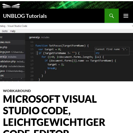
Suchen
UNBLOG Tutorials
ZUM
INHALT
PRIM
SPRINGEN
MEN
WORKAROUND
MICROSOFT VISUAL
STUDIO CODE,
LEICHTGEWICHTIGER