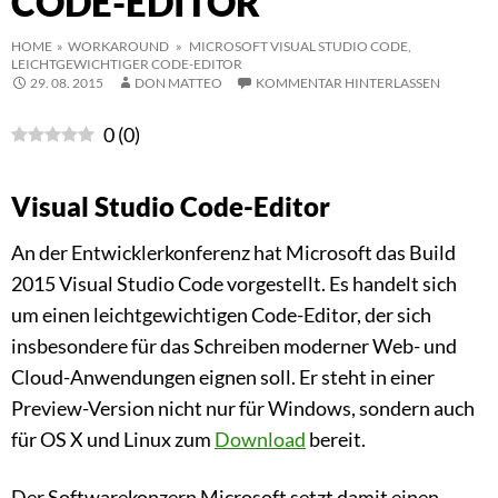
CODE-EDITOR
HOME
»
WORKAROUND
» MICROSOFT VISUAL STUDIO CODE,
LEICHTGEWICHTIGER CODE-EDITOR
29. 08. 2015
DON MATTEO
KOMMENTAR HINTERLASSEN
0
(
0
)
Visual Studio Code-Editor
An der Entwicklerkonferenz hat Microsoft das Build
2015 Visual Studio Code vorgestellt. Es handelt sich
um einen leichtgewichtigen Code-Editor, der sich
insbesondere für das Schreiben moderner Web- und
Cloud-Anwendungen eignen soll. Er steht in einer
Preview-Version nicht nur für Windows, sondern auch
für OS X und Linux zum
Download
bereit.
Der Softwarekonzern Microsoft setzt damit einen