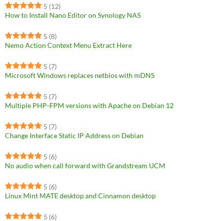
5
(12)
How to Install Nano Editor on Synology NAS
5
(8)
Nemo Action Context Menu Extract Here
5
(7)
Microsoft Windows replaces netbios with mDNS
5
(7)
Multiple PHP-FPM versions with Apache on Debian 12
5
(7)
Change Interface Static IP Address on Debian
5
(6)
No audio when call forward with Grandstream UCM
5
(6)
Linux Mint MATE desktop and Cinnamon desktop
5
(6)