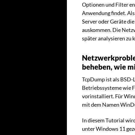
Optionen und Filter ent
Anwendung findet. Als
Server oder Geräte die
auskommen. Die Netzw
später analysieren zu 
Netzwerkprobl
beheben, wie m
TcpDump ist als BSD-Li
Betriebssysteme wie 
vorinstalliert. Für Wi
mit dem Namen WinDump
In diesem Tutorial wi
unter Windows 11 geze