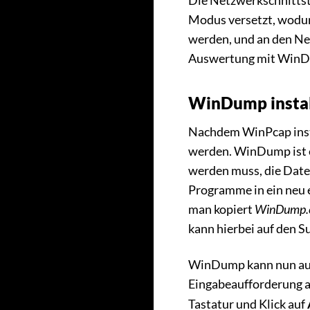
Die Netzwerkschnittst
Modus versetzt, wodurc
werden, und an den Ne
Auswertung mit WinDu
WinDump instal
Nachdem WinPcap inst
werden. WinDump ist e
werden muss, die Date
Programme in ein neu 
man kopiert
WinDump.
kann hierbei auf den S
WinDump kann nun aus
Eingabeaufforderung a
Tastatur und Klick auf