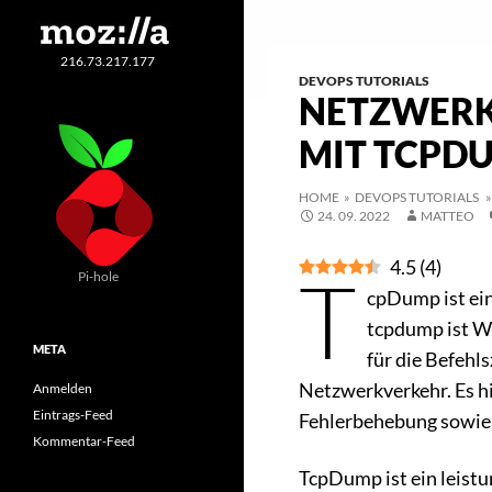
216.73.217.177
DEVOPS TUTORIALS
NETZWERK
MIT TCPD
HOME
»
DEVOPS TUTORIALS
»
24. 09. 2022
MATTEO
4.5
(
4
)
T
Pi-hole
cpDump ist ei
tcpdump ist W
META
für die Befehl
Netzwerkverkehr. Es hi
Anmelden
Eintrags-Feed
Fehlerbehebung sowie a
Kommentar-Feed
TcpDump ist ein leistu