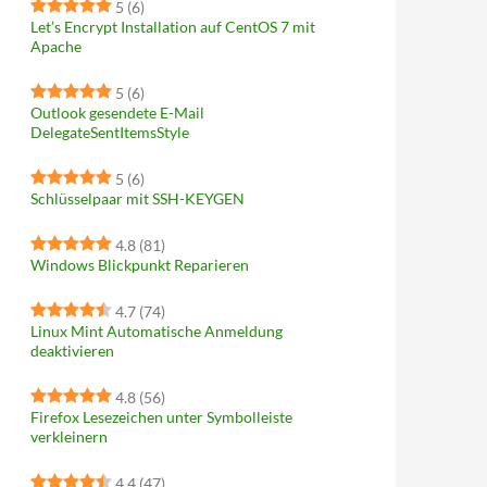
5
(6)
Let’s Encrypt Installation auf CentOS 7 mit
Apache
5
(6)
Outlook gesendete E-Mail
DelegateSentItemsStyle
5
(6)
Schlüsselpaar mit SSH-KEYGEN
4.8
(81)
Windows Blickpunkt Reparieren
4.7
(74)
Linux Mint Automatische Anmeldung
deaktivieren
4.8
(56)
Firefox Lesezeichen unter Symbolleiste
verkleinern
4.4
(47)