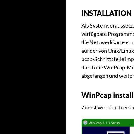
INSTALLATION
Als Systemvoraussetzu
verfügbare Programmbib
die Netzwerkkarte erm
auf der von Unix/Linux 
pcap-Schnittstelle im
durch die WinPcap-Mo
abgefangen und weiter
WinPcap install
Zuerst wird der Treib