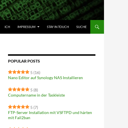
HALT SPRINGEN
ICH
IMPRESSUM
STAY IN TOUCH
SUCHE
POPULAR POSTS
5
(16)
Nano Editor auf Synology NAS Installieren
5
(8)
Computername in der Taskleiste
5
(7)
FTP-Server Installation mit VSFTPD und härten
mit Fail2ban