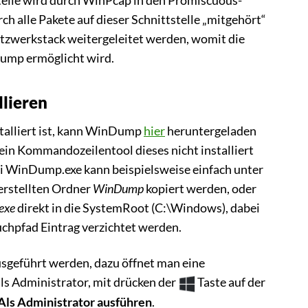
elle wird durch WinPcap in den Promiscuous-
h alle Pakete auf dieser Schnittstelle „mitgehört“
tzwerkstack weitergeleitet werden, womit die
mp ermöglicht wird.
lieren
alliert ist, kann WinDump
hier
heruntergeladen
in Kommandozeilentool dieses nicht installiert
i WinDump.exe kann beispielsweise einfach unter
erstellten Ordner
WinDump
kopiert werden, oder
exe
direkt in die SystemRoot (C:\Windows), dabei
uchpfad Eintrag verzichtet werden.
geführt werden, dazu öffnet man eine
ls Administrator, mit drücken der
Taste auf der
Als Administrator ausführen
.