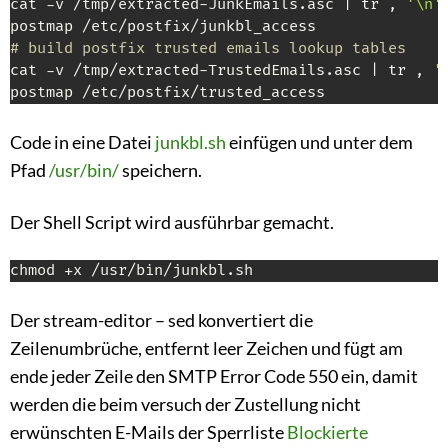
cat -v /tmp/extracted-JunkEmails.asc | tr , 
'\n'
# build postfix trusted emails lookup tables
cat -v /tmp/extracted-TrustedEmails.asc | tr , 
'
postmap /etc/postfix/trusted_access
Code in eine Datei
junkbl.sh
einfügen und unter dem
Pfad
/usr/bin/
speichern.
Der Shell Script wird ausführbar gemacht.
chmod +x /usr/bin/junkbl.sh
Der stream-editor – sed konvertiert die
Zeilenumbrüche, entfernt leer Zeichen und fügt am
ende jeder Zeile den SMTP Error Code 550 ein, damit
werden die beim versuch der Zustellung nicht
erwünschten E-Mails der Sperrliste
Blockierte