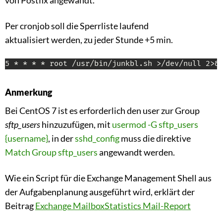
Per cronjob soll die Sperrliste laufend
aktualisiert werden, zu jeder Stunde +5 min.
5 * * * * root /usr/bin/junkbl.sh >/dev/null 2>&
Anmerkung
Bei CentOS 7 ist es erforderlich den user zur Group
sftp_users
hinzuzufügen, mit
usermod -G sftp_users
{username}
, in der
sshd_config
muss die direktive
Match Group sftp_users
angewandt werden.
Wie ein Script für die Exchange Management Shell aus
der Aufgabenplanung ausgeführt wird, erklärt der
Beitrag
Exchange MailboxStatistics Mail-Report