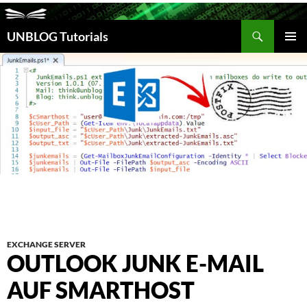
Suchen
UNBLOG Tutorials
ZUM
INHALT
PRIM
SPRINGEN
MEN
EXCHANGE SERVER
OUTLOOK JUNK E-MAIL
AUF SMARTHOST