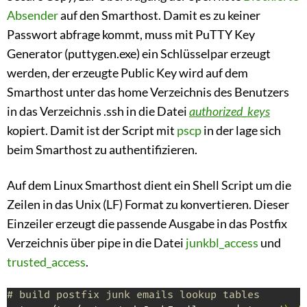
Absender
auf den Smarthost. Damit es zu keiner
Passwort abfrage kommt, muss mit PuTTY Key
Generator (puttygen.exe) ein Schlüsselpar erzeugt
werden, der erzeugte Public Key wird auf dem
Smarthost unter das home Verzeichnis des Benutzers
in das Verzeichnis .ssh in die Datei
authorized_keys
kopiert. Damit ist der Script mit
pscp
in der lage sich
beim Smarthost zu authentifizieren.
Auf dem Linux Smarthost dient ein Shell Script um die
Zeilen in das Unix (LF) Format zu konvertieren. Dieser
Einzeiler erzeugt die passende Ausgabe in das Postfix
Verzeichnis über pipe in die Datei
junkbl_access
und
trusted_access
.
# build postfix junk emails lookup tables