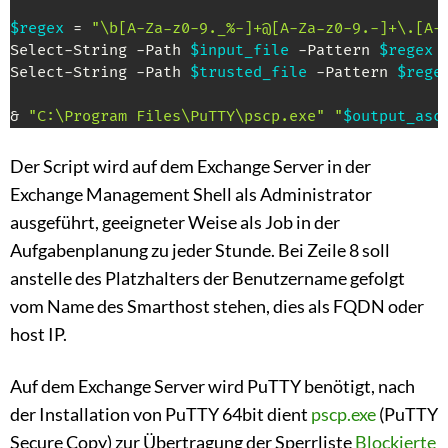
$regex
 = 
"\b[A-Za-z0-9._%-]+@[A-Za-z0-9.-]+\.[A-
Select-String -Path 
$input_file
 -Pattern 
$regex
 
Select-String -Path 
$trusted_file
 -Pattern 
$rege
& 
"C:\Program Files\PuTTY\pscp.exe" "
$output_asc
Der Script wird auf dem Exchange Server in der
Exchange Management Shell als Administrator
ausgeführt, geeigneter Weise als Job in der
Aufgabenplanung zu jeder Stunde. Bei Zeile 8 soll
anstelle des Platzhalters der Benutzername gefolgt
vom Name des Smarthost stehen, dies als FQDN oder
host IP.
Auf dem Exchange Server wird PuTTY benötigt, nach
der Installation von PuTTY 64bit dient
pscp.exe
(PuTTY
Secure Copy) zur Übertragung der Sperrliste
Blockierte