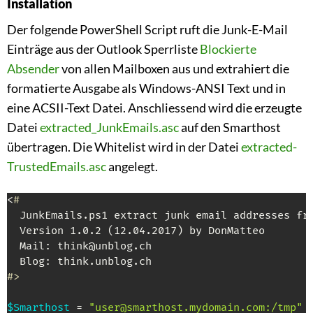
Installation
Der folgende PowerShell Script ruft die Junk-E-Mail
Einträge aus der Outlook Sperrliste
Blockierte
Absender
von allen Mailboxen aus und extrahiert die
formatierte Ausgabe als Windows-ANSI Text und in
eine ACSII-Text Datei. Anschliessend wird die erzeugte
Datei
extracted_JunkEmails.asc
auf den Smarthost
übertragen. Die Whitelist wird in der Datei
extracted-
TrustedEmails.asc
angelegt.
<
#
  JunkEmails.ps1 extract junk email addresses fro
  Version 1.0.2 (12.04.2017) by DonMatteo

  Mail: think@unblog.ch

#>
$Smarthost
 = 
"user@smarthost.mydomain.com:/tmp"