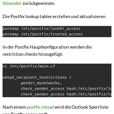
Absender
zurückgewiesen.
Die Postfix lookup tables erstellen und aktualisieren.
postmap /etc/postfix/junkbl_access

postmap /etc/postfix/trusted_access
In der Postfix Hauptkonfiguration werden die
restriction checks hinzugefügt.
vi /etc/postfix/main.cf

smtpd_recipient_restrictions =

        permit_mynetworks,

        check_sender_access hash:/etc/postfix/jun
        check_sender_access hash:/etc/postfix/tr
Nach einem
postfix reload
wird die Outlook Sperrliste
von Postfix angewandt.