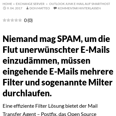
HOME
»
EXCHANGE SERVER
» OUTLOOK JUNK E-MAIL AUF SMARTHOST
9. 04. 2017
DON MATTEO
KOMMENTAR HINTERLASSEN
0
(
0
)
Niemand mag SPAM, um die
Flut unerwünschter E-Mails
einzudämmen, müssen
eingehende E-Mails mehrere
Filter und sogenannte Milter
durchlaufen.
Eine effiziente Filter Lösung bietet der Mail
Transfer Agent – Postfix, das Open Source