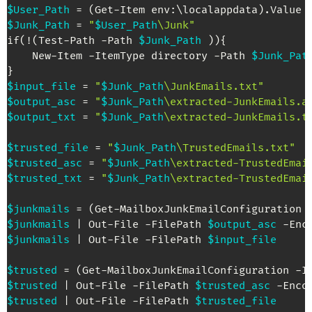
$User_Path
$Junk_Path
 = 
"
$User_Path
\Junk"
if(!(Test-Path -Path 
$Junk_Path
 )){

    New-Item -ItemType directory -Path 
$Junk_Pat
$input_file
 = 
"
$Junk_Path
\JunkEmails.txt"
$output_asc
 = 
"
$Junk_Path
\extracted-JunkEmails.a
$output_txt
 = 
"
$Junk_Path
\extracted-JunkEmails.t
$trusted_file
 = 
"
$Junk_Path
\TrustedEmails.txt"
$trusted_asc
 = 
"
$Junk_Path
\extracted-TrustedEmai
$trusted_txt
 = 
"
$Junk_Path
\extracted-TrustedEmai
$junkmails
$junkmails
 | Out-File -FilePath 
$output_asc
$junkmails
 | Out-File -FilePath 
$input_file
$trusted
$trusted
 | Out-File -FilePath 
$trusted_asc
$trusted
 | Out-File -FilePath 
$trusted_file