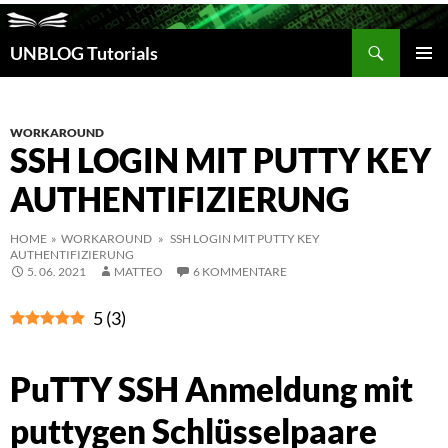
Suchen
UNBLOG Tutorials
ZUM
INHALT
PRIM
SPRINGEN
MEN
WORKAROUND
SSH LOGIN MIT PUTTY KEY
AUTHENTIFIZIERUNG
HOME
»
WORKAROUND
» SSH LOGIN MIT PUTTY KEY
AUTHENTIFIZIERUNG
5. 06. 2021
MATTEO
6 KOMMENTARE
5
(
3
)
PuTTY SSH Anmeldung mit
puttygen Schlüsselpaare