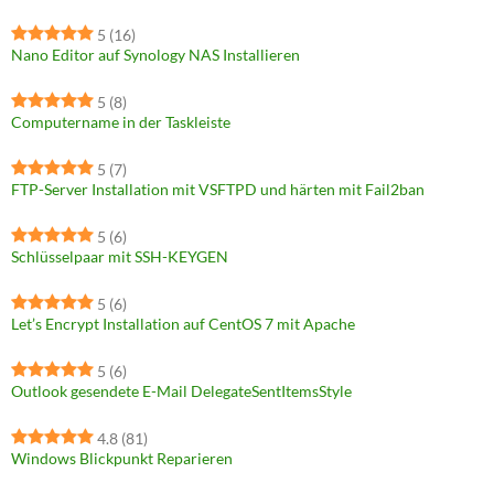
5
(16)
Nano Editor auf Synology NAS Installieren
5
(8)
Computername in der Taskleiste
5
(7)
FTP-Server Installation mit VSFTPD und härten mit Fail2ban
5
(6)
Schlüsselpaar mit SSH-KEYGEN
5
(6)
Let’s Encrypt Installation auf CentOS 7 mit Apache
5
(6)
Outlook gesendete E-Mail DelegateSentItemsStyle
4.8
(81)
Windows Blickpunkt Reparieren