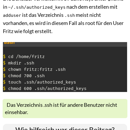
in
nach dem erstellen mit
~/.ssh/authorized_keys
ist das Verzeichnis
meist nicht
adduser
.ssh
vorhanden, es wird in diesem Fall als root für den User
Fritz wie folgt erstellt.
Bash
$
$
$
$
$
$
Das Verzeichnis .ssh ist für andere Benutzer nicht
einsehbar.
Wie hilfreich war dieser Beitrag?