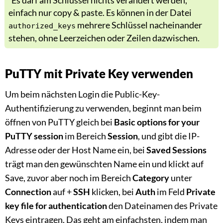
Es darf am Schlüssel nichts verändert werden,
einfach nur copy & paste. Es können in der Datei
mehrere Schlüssel nacheinander
authorized_keys
stehen, ohne Leerzeichen oder Zeilen dazwischen.
PuTTY mit Private Key verwenden
Um beim nächsten Login die Public-Key-
Authentifizierung zu verwenden, beginnt man beim
öffnen von PuTTY gleich bei
Basic options for your
PuTTY session
im Bereich
Session
, und gibt die IP-
Adresse oder der Host Name ein, bei
Saved Sessions
trägt man den gewünschten Name ein und klickt auf
Save, zuvor aber noch im Bereich
Category
unter
Connection
auf +
SSH
klicken, bei
Auth
im Feld
Private
key file for authentication
den Dateinamen des Private
Keys eintragen. Das geht am einfachsten, indem man