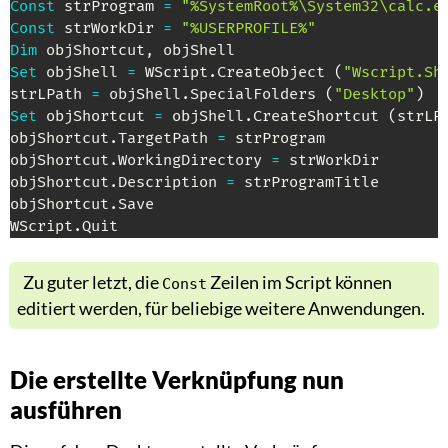
Const
 strProgram 
=
"%SystemRoot%\System32\calc.e
Const
 strWorkDir 
=
"%USERPROFILE%"
Dim
 objShortcut
,
Set
 objShell 
=
 WScript
.
CreateObject 
(
"Wscript.Sh
strLPath 
=
 objShell
.
SpecialFolders 
(
"Desktop"
)
Set
 objShortcut 
=
 objShell
.
CreateShortcut 
(
strLP
objShortcut
.
TargetPath 
=
 strProgram

objShortcut
.
WorkingDirectory 
=
 strWorkDir

objShortcut
.
Description 
=
 strProgramTitle

objShortcut
.
Save

WScript
.
Quit
Zu guter letzt, die
Zeilen im Script können
Const
editiert werden, für beliebige weitere Anwendungen.
Die erstellte Verknüpfung nun
ausführen