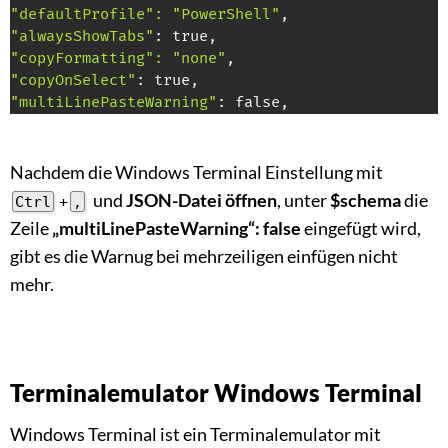
"defaultProfile": "PowerShell"
"alwaysShowTabs"
"copyFormatting": "none"
"copyOnSelect"
"multiLinePasteWarning"
Nachdem die Windows Terminal Einstellung mit
und
JSON-Datei öffnen
, unter
$schema
die
Ctrl
+
,
Zeile
„multiLinePasteWarning“: false
eingefügt wird,
gibt es die Warnug bei mehrzeiligen einfügen nicht
mehr.
Terminalemulator Windows Terminal
Windows Terminal ist ein Terminalemulator mit