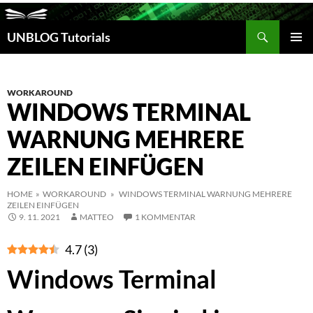
Suchen
UNBLOG Tutorials
ZUM
INHALT
PRIM
SPRINGEN
MEN
WORKAROUND
WINDOWS TERMINAL
WARNUNG MEHRERE
ZEILEN EINFÜGEN
HOME
»
WORKAROUND
» WINDOWS TERMINAL WARNUNG MEHRERE
ZEILEN EINFÜGEN
9. 11. 2021
MATTEO
1 KOMMENTAR
4.7
(
3
)
Windows Terminal