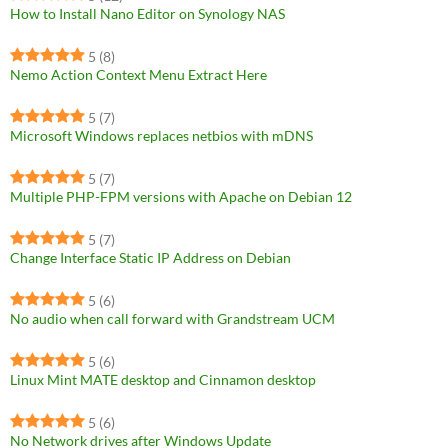
How to Install Nano Editor on Synology NAS
5
(8)
Nemo Action Context Menu Extract Here
5
(7)
Microsoft Windows replaces netbios with mDNS
5
(7)
Multiple PHP-FPM versions with Apache on Debian 12
5
(7)
Change Interface Static IP Address on Debian
5
(6)
No audio when call forward with Grandstream UCM
5
(6)
Linux Mint MATE desktop and Cinnamon desktop
5
(6)
No Network drives after Windows Update