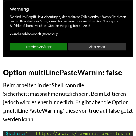
Option
multiLinePasteWarnin
: false
Beim arbeiten in der Shell kann die
Sicherheitsmassnahme nützlich sein. Beim Editieren
jedoch wird es eher hinderlich. Es gibt aber die Option
„
multiLinePasteWarning
“ diese von
true
auf
false
getzt
werden kann.
"
$schema
": "https://aka.ms/terminal-profiles-sch