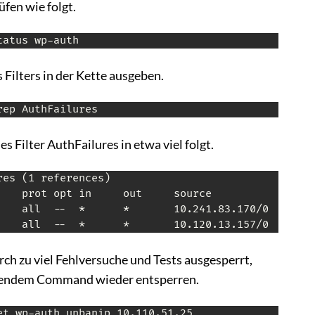
üfen wie folgt.
tatus wp-auth
 Filters in der Kette ausgeben.
rep AuthFailures
s Filter AuthFailures in etwa viel folgt.
es (1 references)

    prot opt in     out     source               de
    all  --  *      *       10.241.83.170/0        
    all  --  *      *       10.120.13.157/0       
rch zu viel Fehlversuche und Tests ausgesperrt,
lgendem Command wieder entsperren.
et wp-auth unbanip 10.110.51.25