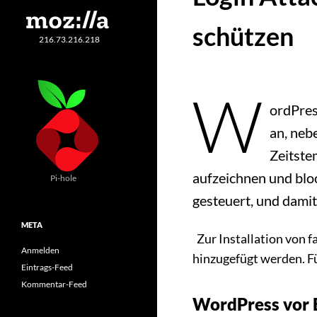
schützen
216.73.216.218
W
ordPres
an, neb
Zeitste
aufzeichnen und bloc
Pi-hole
gesteuert, und damit
META
Zur Installation von 
Anmelden
hinzugefügt werden. Fü
Eintrags-Feed
Kommentar-Feed
WordPress vor 