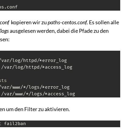
os.conf
conf
kopieren wir zu
paths-centos.conf
. Es sollen alle
logs
ausgelesen werden, dabei die Pfade zu den
sen:
var/log/httpd/*error_log

 /var/log/httpd/*access_log

sts
/var/www/*/logs/*error_log

 /var/www/*/logs/*access_log
en um den Filter zu aktivieren.
t fail2ban