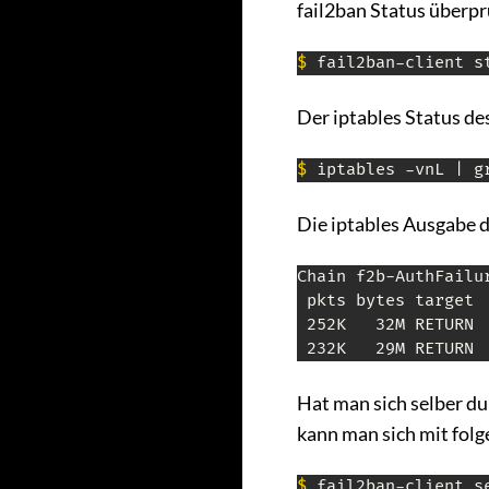
fail2ban Status überpr
$
 fail2ban-client s
Der iptables Status des
$
 iptables -vnL | g
Die iptables Ausgabe de
Chain f2b-AuthFailur
 pkts bytes target 
 252K   32M RETURN 
 232K   29M RETURN 
Hat man sich selber du
kann man sich mit fo
$
 fail2ban-client s