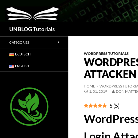
Suchen
UNBLOG Tutorials
CATEGORIES
WORDPRESS TUTORIALS
DEUTSCH
WORDPRES
ENGLISH
ATTACKEN
HOME
»
WORDPRESS TUTORIA
1. 01. 2019
DON MATTE
5
(
5
)
WordPress 
Login Atta