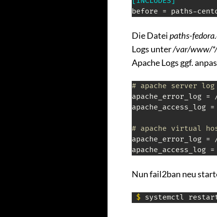
[INCLUDES]
before = paths-cent
Die Datei
paths-fedora.
Logs unter
/var/www/*/
Apache Logs ggf. anpas
# apache server log
apache_error_log = /
apache_access_log =
# apache virtual ho
apache_error_log = 
apache_access_log =
Nun fail2ban neu start
 $
 systemctl restar