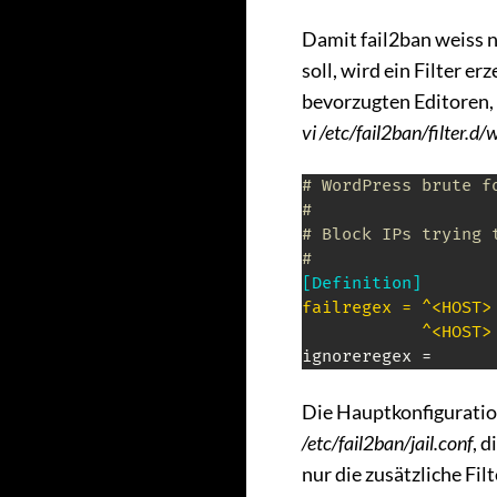
Damit fail2ban weiss 
soll, wird ein Filter e
bevorzugten Editoren, e
vi /etc/fail2ban/filter.d
# WordPress brute f
#
# Block IPs trying 
#
[Definition]
failregex = ^<HOST>
            ^<HOST>
Die Hauptkonfiguration
/etc/fail2ban/jail.conf
, d
nur die zusätzliche Fil