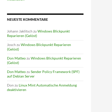
NEUESTE KOMMENTARE
Johann Jaklitsch
zu
Windows Blickpunkt
Reparieren (Gelöst)
Josch
zu
Windows Blickpunkt Reparieren
(Gelöst)
Don Matteo
zu
Windows Blickpunkt Reparieren
(Gelöst)
Don Matteo
zu
Sender Policy Framework (SPF)
auf Debian Server
/1.1"
 200 406

Don
zu
Linux Mint Automatische Anmeldung
P/1.1"
 200 6387

deaktivieren
TP/1.1"
 200 6561

/1.1"
 200 406

P/1.1"
 200 6440

TP/1.1"
 200 6614