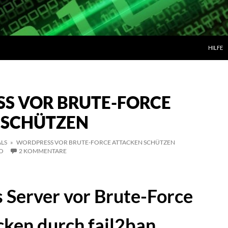
ZUM IN
HILFE
S VOR BRUTE-FORCE
 SCHÜTZEN
LS
» WORDPRESS VOR BRUTE-FORCE ATTACKEN SCHÜTZEN
O
2 KOMMENTARE
Server vor Brute-Force
cken durch fail2ban