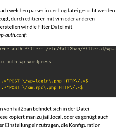
nach welchen parser in der Logdatei gesucht werden
rzeugt, durch editieren mit vim oder anderen
rstellen wir die Filter Datei mit
/wp-auth.conf
:
orce auth filter: /etc/fail2ban/filter.d/wp-auth.c
to auth wp wordpress
 .*"POST \/wp-login\.php HTTP\/.*$
 .*"POST \/xmlrpc\.php HTTP\/.*$
 von fail2ban befindet sich in der Datei
iese kopiert man zu jail.local, oder es genügt auch
ter Einstellung einzutragen, die Konfiguration