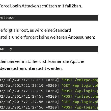
orce Login Attacken schützen mit fail2ban.
release
ie folgt als root, es wird eine Standard
stellt, und erfordert keine weiteren Anpassungen:
ban -y
em Server installiert ist, können die Apache
ldeversuchen untersucht werden.
02/Jul/2017:21:23:17 +0200] 
"POST /xmlrpc.php HTTP
02/Jul/2017:21:23:19 +0200] 
"GET /wp-login.php HTT
02/Jul/2017:21:23:19 +0200] 
"POST /wp-login.php HT
02/Jul/2017:21:27:55 +0200] 
"POST /xmlrpc.php HTTP
02/Jul/2017:21:27:56 +0200] 
"GET /wp-login.php HTT
02/Jul/2017:21:27:56 +0200] 
"POST /wp-login.php HT