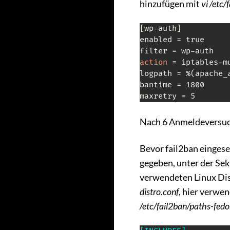
hinzufügen mit
vi /etc/
[wp-auth]

enabled = true

action
 = iptables-m
logpath = %(apache_a
bantime = 1800

maxretry = 5
Nach 6 Anmeldeversuche
Bevor fail2ban eingesetz
gegeben, unter der Sek
verwendeten Linux Dist
distro.conf
, hier verwe
/etc/fail2ban/paths-fedo