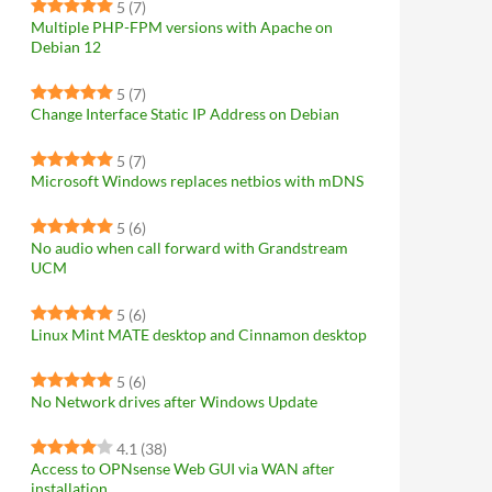
5
(7)
Multiple PHP-FPM versions with Apache on
Debian 12
5
(7)
Change Interface Static IP Address on Debian
5
(7)
Microsoft Windows replaces netbios with mDNS
5
(6)
No audio when call forward with Grandstream
UCM
5
(6)
Linux Mint MATE desktop and Cinnamon desktop
5
(6)
No Network drives after Windows Update
4.1
(38)
Access to OPNsense Web GUI via WAN after
installation