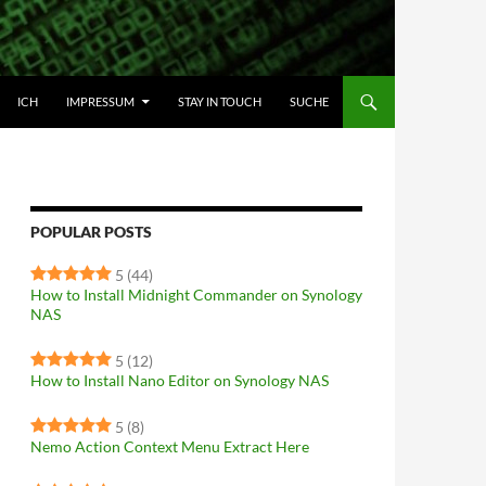
HALT SPRINGEN
ICH
IMPRESSUM
STAY IN TOUCH
SUCHE
POPULAR POSTS
5
(44)
How to Install Midnight Commander on Synology
NAS
5
(12)
How to Install Nano Editor on Synology NAS
5
(8)
Nemo Action Context Menu Extract Here