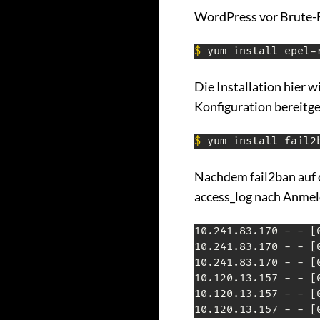
WordPress vor Brute-F
$
 yum install epel-
Die Installation hier w
Konfiguration bereitge
$
 yum install fail2
Nachdem fail2ban auf d
access_log nach Anme
10.241.83.170 - - [
10.241.83.170 - - [
10.241.83.170 - - [
10.120.13.157 - - [
10.120.13.157 - - [
10.120.13.157 - - [