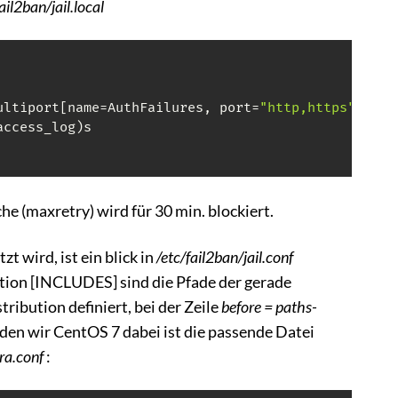
fail2ban/jail.local
ultiport[name=AuthFailures, port=
"http,https"
]

ccess_log)s

 (maxretry) wird für 30 min. blockiert.
t wird, ist ein blick in
/etc/fail2ban/jail.conf
tion [INCLUDES] sind die Pfade der gerade
ribution definiert, bei der Zeile
before = paths-
nden wir CentOS 7 dabei ist die passende Datei
ra.conf
: