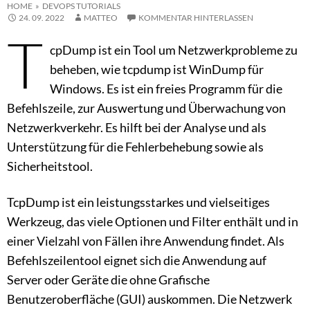
HOME
»
DEVOPS TUTORIALS
24. 09. 2022
MATTEO
KOMMENTAR HINTERLASSEN
T
cpDump ist ein Tool um Netzwerkprobleme zu
beheben, wie tcpdump ist WinDump für
Windows. Es ist ein freies Programm für die
Befehlszeile, zur Auswertung und Überwachung von
Netzwerkverkehr. Es hilft bei der Analyse und als
Unterstützung für die Fehlerbehebung sowie als
Sicherheitstool.
TcpDump ist ein leistungsstarkes und vielseitiges
Werkzeug, das viele Optionen und Filter enthält und in
einer Vielzahl von Fällen ihre Anwendung findet. Als
Befehlszeilentool eignet sich die Anwendung auf
Server oder Geräte die ohne Grafische
Benutzeroberfläche (GUI) auskommen. Die Netzwerk