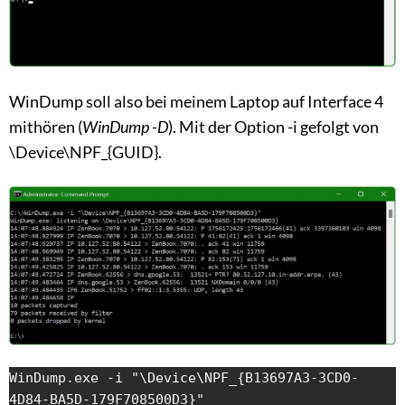
WinDump soll also bei meinem Laptop auf Interface 4
mithören (
WinDump -D
). Mit der Option -i gefolgt von
\Device\NPF_{GUID}.
WinDump.exe -i "\Device\NPF_{B13697A3-3CD0-
4D84-BA5D-179F708500D3}"