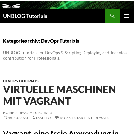
Suchen
UNBLOG Tutorials
ZUM
INHALT
PRIM
SPRINGEN
MEN
Kategoriearchiv: DevOps Tutorials
UNBLOG Tutorials for DevOps & Scripting Deploying and Technical
contribution for Professionals.
DEVOPS TUTORIALS
VIRTUELLE MASCHINEN
MIT VAGRANT
HOME
»
DEVOPS TUTORIALS
15. 10. 2023
MATTEO
KOMMENTAR HINTERLASSEN
Vagrant, eine freie Anwendung in