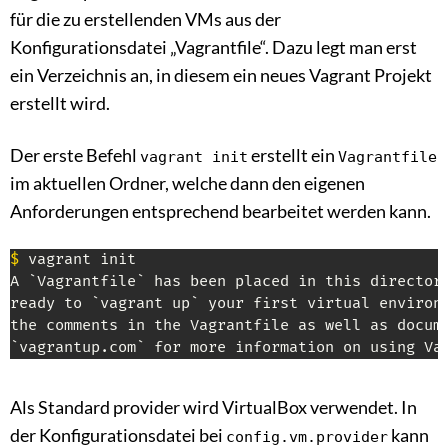
für die zu erstellenden VMs aus der
Konfigurationsdatei „Vagrantfile“. Dazu legt man erst
ein Verzeichnis an, in diesem ein neues Vagrant Projekt
erstellt wird.
Der erste Befehl
erstellt ein
vagrant init
Vagrantfile
im aktuellen Ordner, welche dann den eigenen
Anforderungen entsprechend bearbeitet werden kann.
$
 vagrant init

A `Vagrantfile` has been placed in this directory
ready to `vagrant up` your first virtual environm
the comments in the Vagrantfile as well as docume
`vagrantup.com` for more information on using Va
Als Standard provider wird VirtualBox verwendet. In
der Konfigurationsdatei bei
kann
config.vm.provider