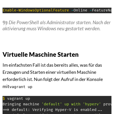
Enable-WindowsOptionalFeature
-
Online 
-
FeatureNa
Die PowerShell als Administrator starten. Nach der
aktivierung muss Windows neu gestartet werden.
Virtuelle Maschine Starten
Im einfachsten Fall ist das bereits alles, was für das
Erzeugen und Starten einer virtuellen Maschine
erforderlich ist. Nun folgt der Aufruf in der Konsole
mit
vagrant up
$
 vagrant up

Bringing machine 
'default' up with 'hyperv'
 provi
==> default: Verifying Hyper-V is enabled...
