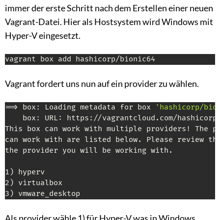
immer der erste Schritt nach dem Erstellen einer neuen
Vagrant-Datei. Hier als Hostsystem wird Windows mit
Hyper-V eingesetzt.
vagrant box add hashicorp/bionic64
Vagrant fordert uns nun auf ein provider zu wählen.
==> box: Loading metadata for box 
'hashicorp/bio
    box: URL: https://vagrantcloud.com/hashicorp/
This box can work with multiple providers! The pr
can work with are listed below. Please review the
the provider you will be working with.

1) hyperv

2) virtualbox

3) vmware_desktop
Als provider wähle 1) für Hyper-V was in Windows