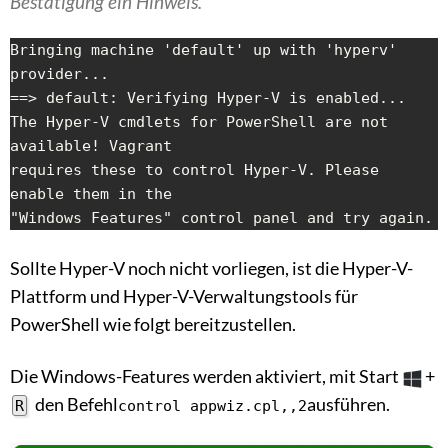
Bestätigung ein Hinweis.
Bringing machine 'default' up with 'hyperv' 
provider...

==> default: Verifying Hyper-V is enabled...

The Hyper-V cmdlets for PowerShell are not 
available! Vagrant

requires these to control Hyper-V. Please 
enable them in the

"Windows Features" control panel and try again.
Sollte Hyper-V noch nicht vorliegen, ist die Hyper-V-
Plattform und Hyper-V-Verwaltungstools für
PowerShell wie folgt bereitzustellen.
Die Windows-Features werden aktiviert, mit Start
+
den Befehl
ausführen.
R
control appwiz.cpl,,2