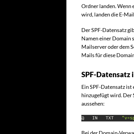
Ordner landen. Wenn 
wird, landen die E-Ma
Der SPF-Datensatz gib
Namen einer Domain se
Mailserver oder dem Se
Mails für diese Domain
SPF-Datensatz 
Ein SPF-Datensatz ist
hinzugefügt wird. Der 
aussehen:
@   IN   TXT   
"v=s
Bei der Domain-Verwal