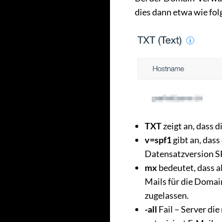
dies dann etwa wie fol
TXT
zeigt an, dass d
v=spf1
gibt an, dass
Datensatzversion SP
mx
bedeutet, dass a
Mails für die Domai
zugelassen.
-all
Fail – Server die