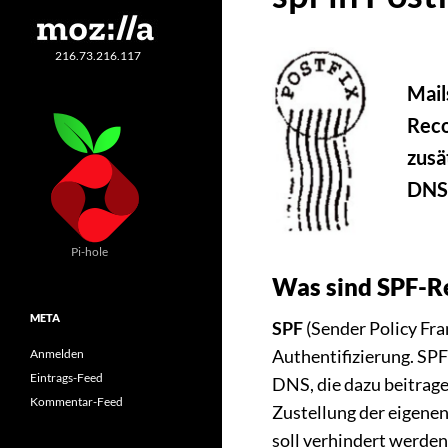
216.73.216.117
Mail
Reco
zusä
DNS
Pi-hole
Was sind SPF-R
META
SPF
(Sender Policy Fra
Authentifizierung. SP
Anmelden
Eintrags-Feed
DNS, die dazu beitrage
Kommentar-Feed
Zustellung der eigenen 
soll verhindert werde