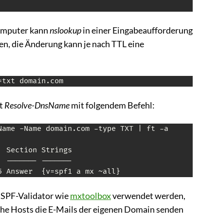
omputer kann
nslookup
in einer Eingabeaufforderung
n, die Änderung kann je nach TTL eine
=txt domain.com
nt
Resolve-DnsName
mit folgendem Befehl:
Name -Name domain.com -type TXT | ft -a

 Section Strings

 ------- -------

 SPF-Validator wie
mxtoolbox
verwendet werden,
he Hosts die E-Mails der eigenen Domain senden