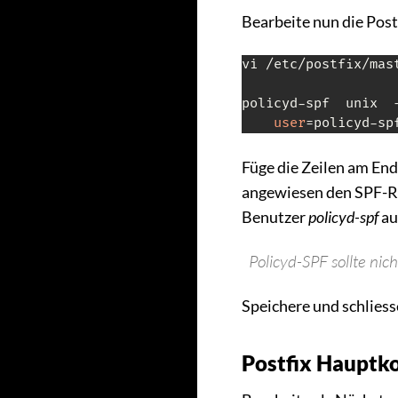
Bearbeite nun die Pos
vi /etc/postfix/mast
policyd-spf  unix  
user
Füge die Zeilen am End
angewiesen den SPF-Ri
Benutzer
policyd-spf
au
Policyd-SPF sollte nich
Speichere und schliess
Postfix Hauptko