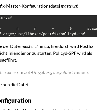
tfix-Master-Konfigurationsdatei
master.cf
:
er.cf

-       n       n       -       0       spawn

e der Datei
master.cf
hinzu, hierdurch wird Postfix
chtliniendämon zu starten. Policyd-SPF wird als
sgeführt.
t in einer
chroot
-Umgebung ausgeführt werden.
e nun die Datei.
nfiguration