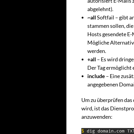
autorisiert E-Mails
abgelehnt).
~all
Softfail – gibt 
stammen sollen, di
Hosts gesendete E-M
Mögliche Alternati
werden.
+all
– Es wird dring
Der Tag ermöglicht 
include
– Eine zusät
angegebenen Domain 
Um zu überprüfen das d
wird, ist das Dienstp
anzuwenden:
$