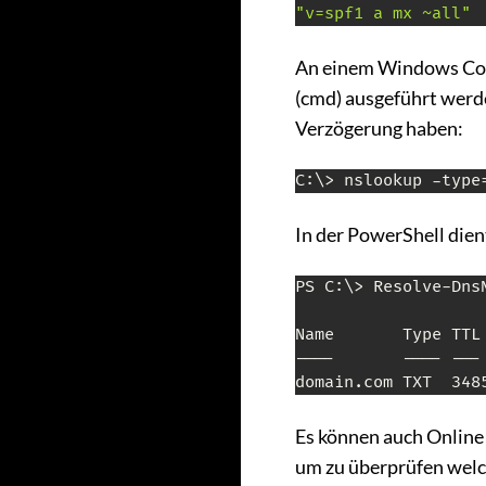
"v=spf1 a mx ~all"
An einem Windows C
(cmd) ausgeführt werde
Verzögerung haben:
C:\> nslookup -type
In der PowerShell die
PS C:\> Resolve-Dns
Name       Type TTL 
----       ---- --- 
Es können auch Online
um zu überprüfen welc