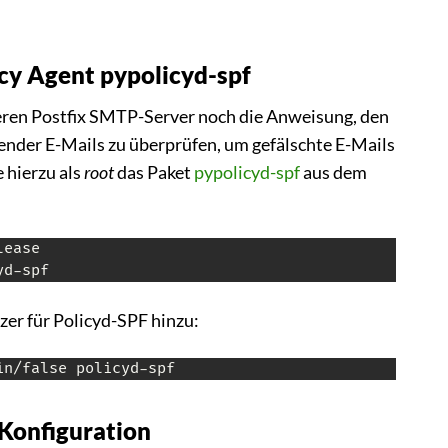
icy Agent pypolicyd-spf
eren Postfix SMTP-Server noch die Anweisung, den
nder E-Mails zu überprüfen, um gefälschte E-Mails
e hierzu als
root
das Paket
pypolicyd-spf
aus dem
ease

yd-spf
er für Policyd-SPF hinzu:
Konfiguration