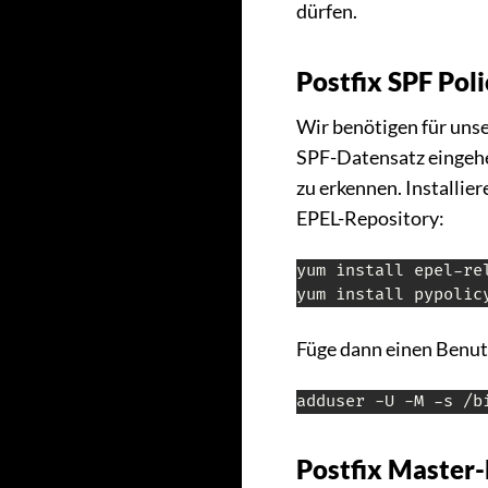
dürfen.
Postfix SPF Pol
Wir benötigen für uns
SPF-Datensatz eingehe
zu erkennen. Installier
EPEL-Repository:
yum install epel-rel
yum install pypolic
Füge dann einen Benutz
Postfix Master-