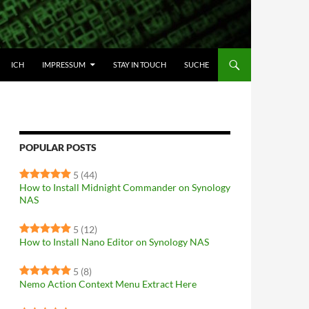
HALT SPRINGEN
ICH
IMPRESSUM
STAY IN TOUCH
SUCHE
POPULAR POSTS
5
(44)
How to Install Midnight Commander on Synology
NAS
5
(12)
How to Install Nano Editor on Synology NAS
5
(8)
Nemo Action Context Menu Extract Here