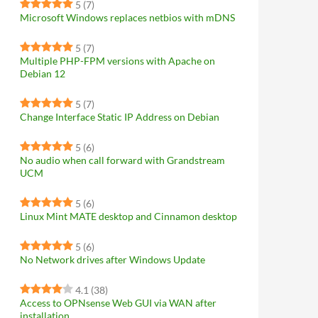
5
(7)
Microsoft Windows replaces netbios with mDNS
5
(7)
Multiple PHP-FPM versions with Apache on
Debian 12
5
(7)
Change Interface Static IP Address on Debian
5
(6)
No audio when call forward with Grandstream
UCM
5
(6)
Linux Mint MATE desktop and Cinnamon desktop
5
(6)
No Network drives after Windows Update
4.1
(38)
Access to OPNsense Web GUI via WAN after
installation