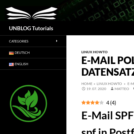
Suchen
UNBLOG Tutorials
CATEGORIES
LINUX HOWTO
DEUTSCH
E-MAIL PO
ENGLISH
DATENSAT
HOME
»
LINUX HOWTO
» E-MA
19. 07. 2020
MATTEO
4
(
4
)
E-Mail SPF
spf in Post