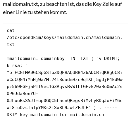
maildomain.txt, zu beachten ist, das die Key Zeile auf
einer Linie zu stehen kommt.
cat 
/etc/opendkim/keys/maildomain.ch/maildomain.
txt

mmaildomain._domainkey  IN  TXT ( "v=DKIM1; 
k=rsa; "

"p=ECGfMA0GCSpGSIb3DQEBAQUBB436ADCBiQKBgQC8i
xCqCQG4iMnHjWaZMt24l8dadmHzc9qIXLj5gUjP4kdWw
pz569FGFjaPII9ec1G3AqvsBvWfLtGEvk20xBoOmAc2s
OP0JdaBenYU-
0JLuuBsS5JI+up0GQC5LacnQRegsBiYvLyRDqJoFiY6c
WL8iuOzcTaIpYMKs2iSx8L9JwIZFJLE" ) ; ----- 
DKIM key maildomain for maildomain.ch