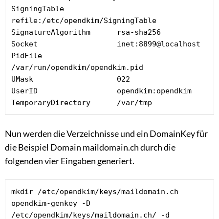
SigningTable            
refile:/etc/opendkim/SigningTable

SignatureAlgorithm      rsa-sha256

Socket                  inet:8899@localhost

PidFile                 
/var/run/opendkim/opendkim.pid

UMask                   022

UserID                  opendkim:opendkim

TemporaryDirectory      /var/tmp
Nun werden die Verzeichnisse und ein DomainKey für
die Beispiel Domain maildomain.ch durch die
folgenden vier Eingaben generiert.
mkdir /etc/opendkim/keys/maildomain.ch

opendkim-genkey -D 
/etc/opendkim/keys/maildomain.ch/ -d 