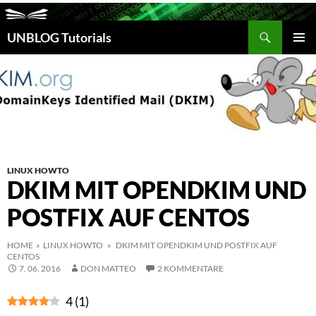
Suchen
UNBLOG Tutorials
ZUM
INHALT
PRIM
SPRINGEN
MEN
LINUX HOWTO
DKIM MIT OPENDKIM UND
POSTFIX AUF CENTOS
HOME
»
LINUX HOWTO
» DKIM MIT OPENDKIM UND POSTFIX AUF
CENTOS
7. 06. 2016
DON MATTEO
2 KOMMENTARE
4
(
1
)