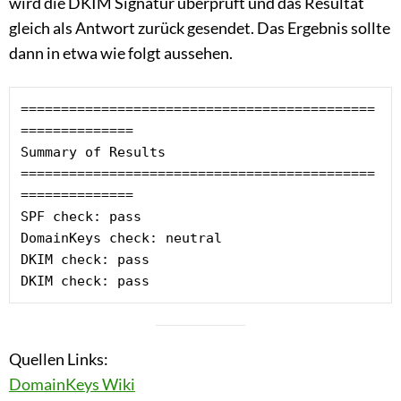
wird die DKIM Signatur überprüft und das Resultat
gleich als Antwort zurück gesendet. Das Ergebnis sollte
dann in etwa wie folgt aussehen.
============================================
==============

Summary of Results

============================================
==============

SPF check: pass

DomainKeys check: neutral

DKIM check: pass

DKIM check: pass
Quellen Links:
DomainKeys Wiki