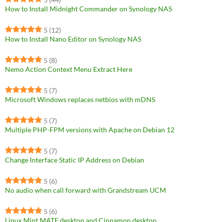
How to Install Midnight Commander on Synology NAS
5
(12)
How to Install Nano Editor on Synology NAS
5
(8)
Nemo Action Context Menu Extract Here
5
(7)
Microsoft Windows replaces netbios with mDNS
5
(7)
Multiple PHP-FPM versions with Apache on Debian 12
5
(7)
Change Interface Static IP Address on Debian
5
(6)
No audio when call forward with Grandstream UCM
5
(6)
Linux Mint MATE desktop and Cinnamon desktop