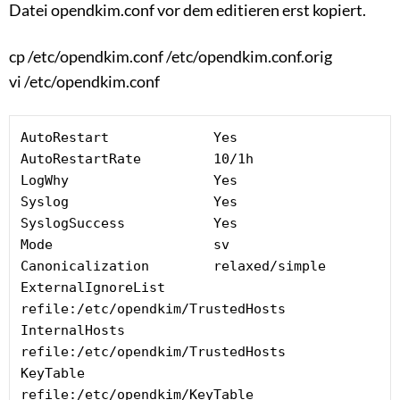
Datei opendkim.conf vor dem editieren erst kopiert.
cp /etc/opendkim.conf /etc/opendkim.conf.orig
vi /etc/opendkim.conf
AutoRestart             Yes

AutoRestartRate         10/1h

LogWhy                  Yes

Syslog                  Yes

SyslogSuccess           Yes

Mode                    sv

Canonicalization        relaxed/simple

ExternalIgnoreList      
refile:/etc/opendkim/TrustedHosts

InternalHosts           
refile:/etc/opendkim/TrustedHosts

KeyTable                
refile:/etc/opendkim/KeyTable
