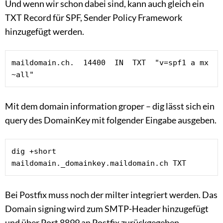
Und wenn wir schon dabei sind, kann auch gleich ein
TXT Record für SPF, Sender Policy Framework
hinzugefügt werden.
maildomain.ch.  14400  IN  TXT  "v=spf1 a mx 
~all"
Mit dem domain information groper – dig lässt sich ein
query des DomainKey mit folgender Eingabe ausgeben.
dig +short 
maildomain._domainkey.maildomain.ch TXT
Bei Postfix muss noch der milter integriert werden. Das
Domain signing wird zum SMTP-Header hinzugefügt
und über Port 8899 an Postfix zurückgegeben.