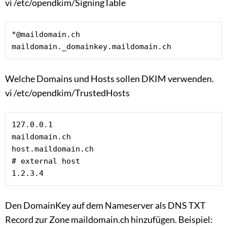
vi /etc/opendkim/SigningTable
*@maildomain.ch 
maildomain._domainkey.maildomain.ch
Welche Domains und Hosts sollen DKIM verwenden.
vi /etc/opendkim/TrustedHosts
127.0.0.1

maildomain.ch

host.maildomain.ch

# external host

1.2.3.4
Den DomainKey auf dem Nameserver als DNS TXT
Record zur Zone maildomain.ch hinzufügen. Beispiel: