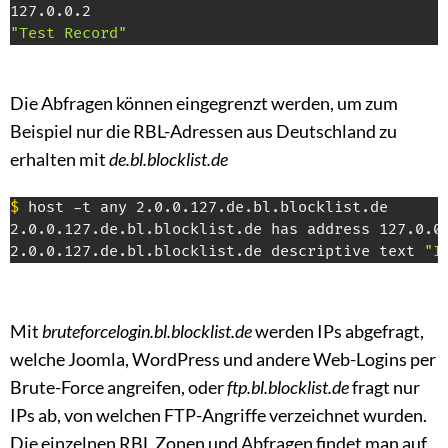
"Test Record"
Die Abfragen können eingegrenzt werden, um zum
Beispiel nur die RBL-Adressen aus Deutschland zu
erhalten mit
de.bl.blocklist.de
$
 host -t any 2.0.0.127.de.bl.blocklist.de

2.0.0.127.de.bl.blocklist.de has address 127.0.0.
2.0.0.127.de.bl.blocklist.de descriptive text 
"I
Mit
bruteforcelogin.bl.blocklist.de
werden IPs abgefragt,
welche Joomla, WordPress und andere Web-Logins per
Brute-Force angreifen, oder
ftp.bl.blocklist.de
fragt nur
IPs ab, von welchen FTP-Angriffe verzeichnet wurden.
Die einzelnen RBL Zonen und Abfragen findet man auf