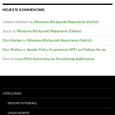
NEUESTE KOMMENTARE
Johann Jaklitsch
zu
Windows Blickpunkt Reparieren (Gelöst)
Josch
zu
Windows Blickpunkt Reparieren (Gelöst)
Don Matteo
zu
Windows Blickpunkt Reparieren (Gelöst)
Don Matteo
zu
Sender Policy Framework (SPF) auf Debian Server
Don
zu
Linux Mint Automatische Anmeldung deaktivieren
CATEGORIES
DEVOPS TUTORIALS
LINUX HOWTO