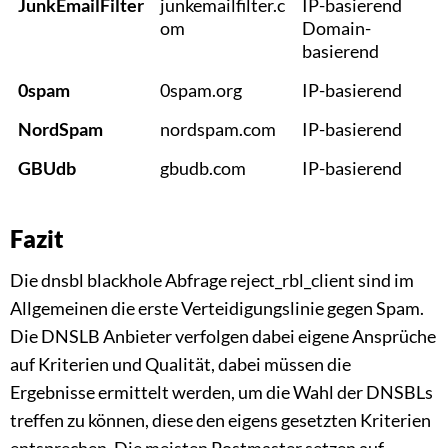
JunkEmailFilter
junkemailfilter.c
IP-basierend
om
Domain-
basierend
0spam
0spam.org
IP-basierend
NordSpam
nordspam.com
IP-basierend
GBUdb
gbudb.com
IP-basierend
Fazit
Die dnsbl blackhole Abfrage reject_rbl_client sind im
Allgemeinen die erste Verteidigungslinie gegen Spam.
Die DNSLB Anbieter verfolgen dabei eigene Ansprüche
auf Kriterien und Qualität, dabei müssen die
Ergebnisse ermittelt werden, um die Wahl der DNSBLs
treffen zu können, diese den eigens gesetzten Kriterien
entsprechen. Die meisten Postmaster setzen auf