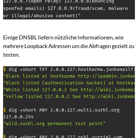
127.0.0.7(open relay) 127.0.0.8(bouncing 
spoofed emails) 127.0.0.9(fraud/scam, malware 
or illegal/abusive content)"
Einige DNSBL liefern nützliche Informationen, wie
mehrere Loopback Adressen um die Abfragen gezielt zu
testen.
$
"Black listed at hostkarma http://ipadmin.junkem
"Black listed (authentication hacker) at hostkar
"White listed 127.0.0.2 See http://wiki.junkemai
"Yellow listed 127.0.0.2 See http://wiki.junkema
$
 dig +short ANY 2.0.0.127.multi.surbl.org

"wild.surbl.org permanent test point"
$