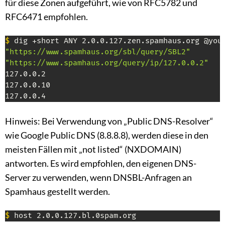
für diese Zonen aufgeführt, wie von RFC5782 und
RFC6471 empfohlen.
$
"https://www.spamhaus.org/sbl/query/SBL2"
"https://www.spamhaus.org/query/ip/127.0.0.2"
127.0.0.2

127.0.0.10

127.0.0.4
Hinweis: Bei Verwendung von „Public DNS-Resolver“
wie Google Public DNS (8.8.8.8), werden diese in den
meisten Fällen mit „not listed“ (NXDOMAIN)
antworten. Es wird empfohlen, den eigenen DNS-
Server zu verwenden, wenn DNSBL-Anfragen an
Spamhaus gestellt werden.
$
 host 2.0.0.127.bl.0spam.org