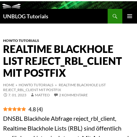
Suchen
UNBLOG Tutorials
ZUM
INHALT
PRIM
SPRINGEN
MEN
HOWTO TUTORIALS
REALTIME BLACKHOLE
LIST REJECT_RBL_CLIENT
MIT POSTFIX
HOME
»
HOWTO TUTORIALS
» REALTIME BLACKHOLE LIST
REJECT_RBL_CLIENT MIT POSTFIX
7. 01. 2023
MATTEO
2 KOMMENTARE
4.8
(
4
)
DNSBL Blackhole Abfrage reject_rbl_client,
Realtime Blackhole Lists (RBL) sind öffentlich