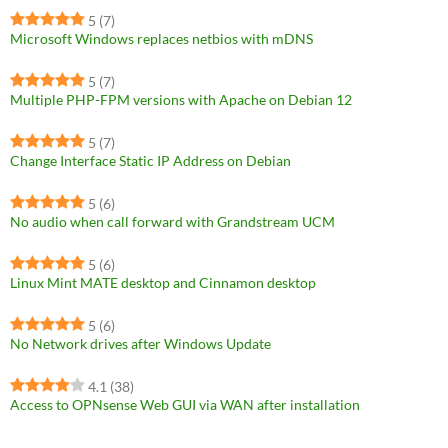
5
(7)
Microsoft Windows replaces netbios with mDNS
5
(7)
Multiple PHP-FPM versions with Apache on Debian 12
5
(7)
Change Interface Static IP Address on Debian
5
(6)
No audio when call forward with Grandstream UCM
5
(6)
Linux Mint MATE desktop and Cinnamon desktop
5
(6)
No Network drives after Windows Update
4.1
(38)
Access to OPNsense Web GUI via WAN after installation