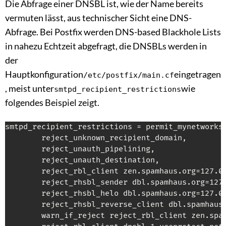
Die Abfrage einer DNSBL ist, wie der Name bereits
vermuten lässt, aus technischer Sicht eine DNS-
Abfrage. Bei Postfix werden DNS-based Blackhole Lists
in nahezu Echtzeit abgefragt, die DNSBLs werden in
der
Hauptkonfiguration
eingetragen
/etc/postfix/main.cf
, meist unter
wie
smtpd_recipient_restrictions
folgendes Beispiel zeigt.
smtpd_recipient_restrictions = permit_mynetworks,
        reject_unknown_recipient_domain,

        reject_unauth_pipelining,

        reject_unauth_destination,

        reject_rbl_client zen.spamhaus.org=127.0
        reject_rhsbl_sender dbl.spamhaus.org=127
        reject_rhsbl_helo dbl.spamhaus.org=127.0
        reject_rhsbl_reverse_client dbl.spamhaus
        warn_if_reject reject_rbl_client zen.spa