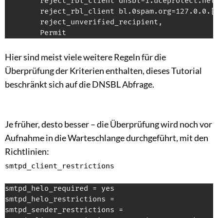
        reject_rbl_client dnsbl-1.uceprotect.net,
        reject_rbl_client bl.0spam.org=127.0.0.
[
        reject_unverified_recipient,

        Permit
Hier sind meist viele weitere Regeln für die
Überprüfung der Kriterien enthalten, dieses Tutorial
beschränkt sich auf die DNSBL Abfrage.
Je früher, desto besser – die Überprüfung wird noch vor
Aufnahme in die Warteschlange durchgeführt, mit den
Richtlinien:
smtpd_client_restrictions
smtpd_helo_required = yes

smtpd_helo_restrictions =

smtpd_sender_restrictions =
