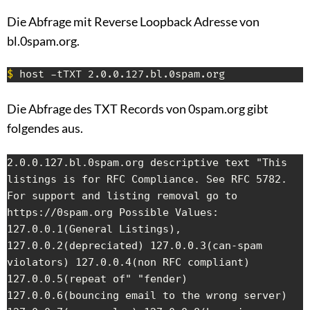
Die Abfrage mit Reverse Loopback Adresse von
bl.0spam.org.
$
 host -tTXT 2.0.0.127.bl.0spam.org
Die Abfrage des TXT Records von 0spam.org gibt
folgendes aus.
2.0.0.127.bl.0spam.org descriptive text "This 
listings is for RFC Compliance. See RFC 5782. 
For support and listing removal go to 
https://0spam.org Possible Values:  
127.0.0.1(General Listings), 
127.0.0.2(depreciated) 127.0.0.3(can-spam 
violators) 127.0.0.4(non RFC compliant) 
127.0.0.5(repeat of" "fender) 
127.0.0.6(bouncing email to the wrong server) 