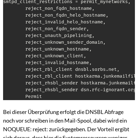
smtpd_client_restrictions = permit_mynetworks,

        reject_non_fqdn_hostname,

        reject_non_fqdn_helo_hostname,

        reject_invalid_helo_hostname,

        reject_non_fqdn_sender,

        reject_unauth_pipelining,

        reject_unknown_sender_domain,

        reject_unknown_hostname,

        reject_unknown_client,

        reject_invalid_hostname,

        reject_rbl_client dnsbl.sorbs.net,

        reject_rbl_client hostkarma.junkemailfilt
        reject_rhsbl_sender hostkarma.junkemailfi
        reject_rhsbl_sender dsn.rfc-ignorant.org,
        Permit
Bei dieser Überprüfung erfolgt die DNSBL Abfrage
noch vor schreiben in den Mail-Spool, dabei wird ein
NOQUEUE: reject: zurückgegeben. Der Vorteil ergibt
sich daraus, dass hier die Systemressourcen weniger