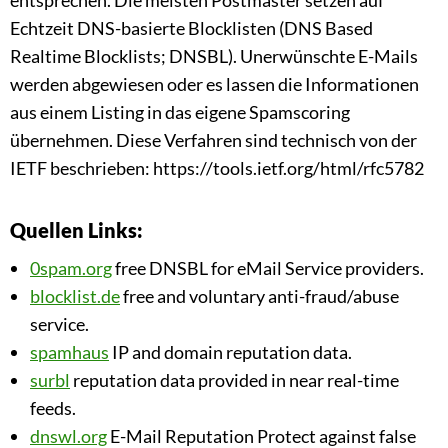
Echtzeit DNS-basierte Blocklisten (DNS Based
Realtime Blocklists; DNSBL). Unerwünschte E-Mails
werden abgewiesen oder es lassen die Informationen
aus einem Listing in das eigene Spamscoring
übernehmen. Diese Verfahren sind technisch von der
IETF beschrieben: https://tools.ietf.org/html/rfc5782
Quellen Links:
0spam.org
free DNSBL for eMail Service providers.
blocklist.de
free and voluntary anti-fraud/abuse
service.
spamhaus
IP and domain reputation data.
surbl
reputation data provided in near real-time
feeds.
dnswl.org
E-Mail Reputation Protect against false