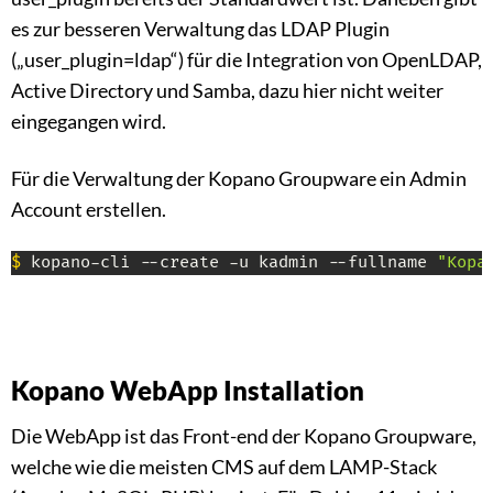
es zur besseren Verwaltung das LDAP Plugin
(„user_plugin=ldap“) für die Integration von OpenLDAP,
Active Directory und Samba, dazu hier nicht weiter
eingegangen wird.
Für die Verwaltung der Kopano Groupware ein Admin
Account erstellen.
$
 kopano-cli --create -u kadmin --fullname 
"Kopa
Kopano WebApp Installation
Die WebApp ist das Front-end der Kopano Groupware,
welche wie die meisten CMS auf dem LAMP-Stack