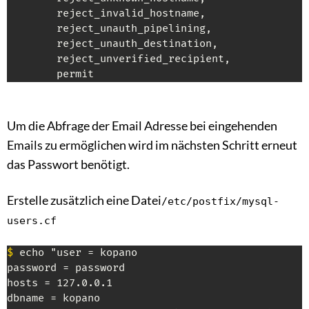
        reject_invalid_hostname,

        reject_unauth_pipelining,

        reject_unauth_destination,

        reject_unverified_recipient,

        permit
Um die Abfrage der Email Adresse bei eingehenden
Emails zu ermöglichen wird im nächsten Schritt erneut
das Passwort benötigt.
Erstelle zusätzlich eine Datei
/etc/postfix/mysql-
users.cf
$
 echo "user = kopano

password = password

hosts = 127.0.0.1

dbname = kopano
