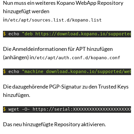
Nun muss ein weiteres Kopano WebApp Repository
hinzugefügt werden
in
/etc/apt/sources.list.d/kopano.list
$
 echo 
"deb https://download.kopano.io/supported
Die Anmeldeinformationen für APT hinzufügen
(anhängen) in
/etc/apt/auth.conf.d/kopano.conf
$
 echo 
"machine download.kopano.io/supported/web
Die dazugehörende PGP-Signatur zu den Trusted Keys
hinzufügen.
$
 wget -O- https://serial:XXXXXXXXXXXXXXXXXXXXXX
Das neu hinzugefügte Repository aktivieren.