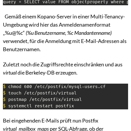
query = SELECT value FROM objectproperty where p
Gemäß einem Kopano-Server in einer Multi-Tenancy-
Umgebung wird hier das Anmeldenamenformat
„%u@%c“
(%u Benutzername, %c Mandantenname)
verwendet, für die Anmeldung mit E-Mail-Adressen als
Benutzernamen.
Zuletzt noch die Zugriffsrechte einschränken und aus
virtual
die Berkeley-DB erzeugen.
$
$
$
$
 systemctl restart postfix
Bei eingehenden E-Mails prüft nun Postfix
virtual_mailbox_maps
per SQL-Abfrage, ob der