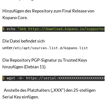
Hinzufügen des Repository zum Final Release von
Kopano Core.
$
 echo 
"deb https://download.kopano.io/supported
Die Datei befindet sich
unter
/etc/apt/sources.list.d/kopano.list
Die Repository PGP-Signatur zu Trusted Keys
hinzufügen (Debian 11).
$
 wget -O- https://serial:XXXXXXXXXXXXXXXXXXXXXX
Anstelle des Platzhalters („XXX“) den 25-stelligen
Serial Key einfügen.