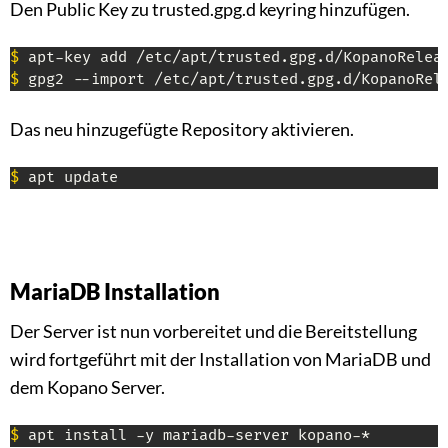
Den Public Key zu trusted.gpg.d keyring hinzufügen.
$
$
 gpg2 --import /etc/apt/trusted.gpg.d/KopanoRel
Das neu hinzugefügte Repository aktivieren.
$
 apt update
MariaDB Installation
Der Server ist nun vorbereitet und die Bereitstellung
wird fortgeführt mit der Installation von MariaDB und
dem Kopano Server.
$
 apt install -y mariadb-server kopano-*