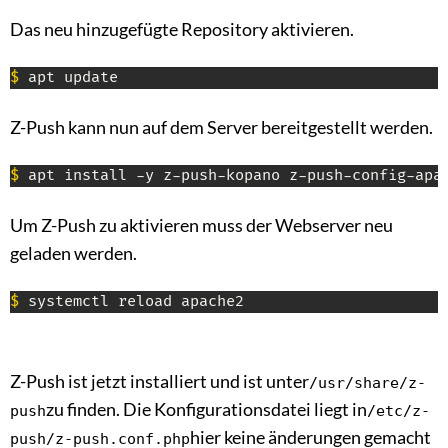
Das neu hinzugefügte Repository aktivieren.
$
 apt update
Z-Push kann nun auf dem Server bereitgestellt werden.
$
 apt install -y z-push-kopano z-push-config-apa
Um Z-Push zu aktivieren muss der Webserver neu
geladen werden.
$
 systemctl reload apache2
Z-Push ist jetzt installiert und ist unter
/usr/share/z-
zu finden. Die Konfigurationsdatei liegt in
push
/etc/z-
hier keine änderungen gemacht
push/z-push.conf.php