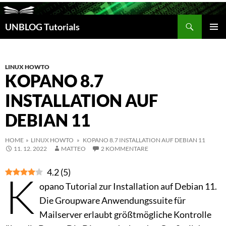
Suchen
UNBLOG Tutorials
ZUM
INHALT
PRIM
SPRINGEN
MEN
LINUX HOWTO
KOPANO 8.7
INSTALLATION AUF
DEBIAN 11
HOME
»
LINUX HOWTO
» KOPANO 8.7 INSTALLATION AUF DEBIAN 11
11. 12. 2022
MATTEO
2 KOMMENTARE
4.2
(
5
)
K
opano Tutorial zur Installation auf Debian 11.
Die Groupware Anwendungssuite für
Mailserver erlaubt größtmögliche Kontrolle