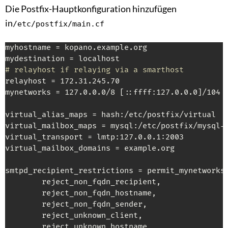
Die Postfix-Hauptkonfiguration hinzufügen
in
/etc/postfix/main.cf
myhostname = kopano.example.org

# relayhost if relaying via a smarthost
relayhost = 172.31.245.70

mynetworks = 127.0.0.0/8 [::ffff:127.0.0.0]/104 [
virtual_alias_maps = hash:/etc/postfix/virtual

virtual_mailbox_maps = mysql:/etc/postfix/mysql-u
virtual_transport = lmtp:127.0.0.1:2003

virtual_mailbox_domains = example.org

smtpd_recipient_restrictions = permit_mynetworks,
        reject_non_fqdn_recipient,

        reject_non_fqdn_hostname,

        reject_non_fqdn_sender,

        reject_unknown_client,

        reject_unknown_hostname,
