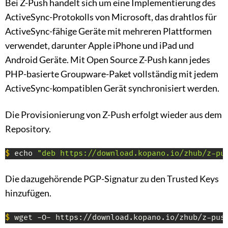
Bei Z-Push handelt sich um eine Implementierung des
ActiveSync-Protokolls von Microsoft, das drahtlos für
ActiveSync-fähige Geräte mit mehreren Plattformen
verwendet, darunter Apple iPhone und iPad und
Android Geräte. Mit Open Source Z-Push kann jedes
PHP-basierte Groupware-Paket vollständig mit jedem
ActiveSync-kompatiblen Gerät synchronisiert werden.
Die Provisionierung von Z-Push erfolgt wieder aus dem
Repository.
$
 echo 
"deb https://download.kopano.io/zhub/z-pu
Die dazugehörende PGP-Signatur zu den Trusted Keys
hinzufügen.
$
 wget -O- https://download.kopano.io/zhub/z-pus