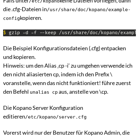
Falls unter
keine Dateien vorliegen, dann
/etc/kopano
die .cfg-Dateien in
/usr/share/doc/kopano/example-
kopieren.
config
$
 gzip -d -f --keep /usr/share/doc/kopano/exampl
Die Beispiel Konfigurationsdateien (.cfg) entpacken
und kopieren.
Hinweis: um den Alias ‚cp -i‘ zu umgehen verwende ich
den nicht aliasierten cp, indem ich den Prefix \
voranstelle, wenn das nicht funktioniert! führe zuerst
den Befehl
aus, anstelle von \cp.
unalias cp
Die Kopano Server Konfiguration
editieren
/etc/kopano/server.cfg
Vorerst wird nur der Benutzer für Kopano Admin, die