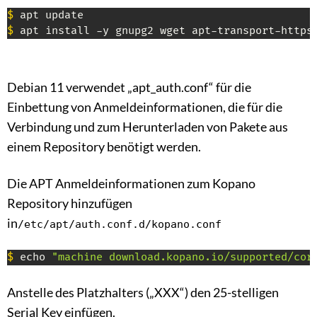
$
$
 apt install -y gnupg2 wget apt-transport-https
Debian 11 verwendet „apt_auth.conf“ für die
Einbettung von Anmeldeinformationen, die für die
Verbindung und zum Herunterladen von Pakete aus
einem Repository benötigt werden.
Die APT Anmeldeinformationen zum Kopano
Repository hinzufügen
in
/etc/apt/auth.conf.d/kopano.conf
$
 echo 
"machine download.kopano.io/supported/cor
Anstelle des Platzhalters („XXX“) den 25-stelligen
Serial Key einfügen.