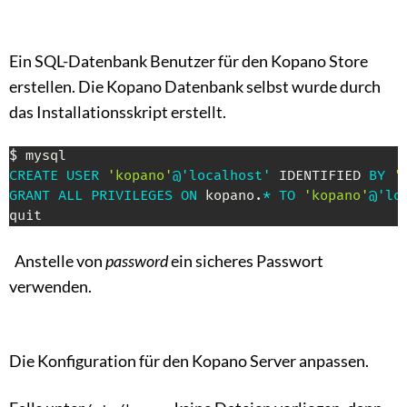
Ein SQL-Datenbank Benutzer für den Kopano Store
erstellen. Die Kopano Datenbank selbst wurde durch
das Installationsskript erstellt.
CREATE
USER
'kopano'
@'localhost'
 IDENTIFIED 
BY
'
GRANT
ALL
PRIVILEGES
ON
 kopano
.
*
TO
'kopano'
@'lo
quit
Anstelle von
password
ein sicheres Passwort
verwenden.
Die Konfiguration für den Kopano Server anpassen.