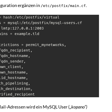
iguration ergänzen in
.
/etc/postfix/main.cf
= hash:/etc/postfix/virtual

s = mysql:/etc/postfix/mysql-users.cf

lmtp:127.0.0.1:2003

ins = example.tld

trictions = permit_mynetworks,

qdn_recipient,

qdn_hostname,

qdn_sender,

wn_client,

wn_hostname,

id_hostname,

h_pipelining,

h_destination,

rified_recipient
Mail-Adressen wird ein MySQL User („
kopano“)