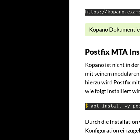
https://kopano.exam
Kopano Dokumentieru
Postfix MTA Ins
Kopano ist nicht in de
mit seinem modularen A
hierzu wird Postfix m
wie folgt installiert wi
$
 apt install -y po
Durch die Installation
Konfiguration einzuge