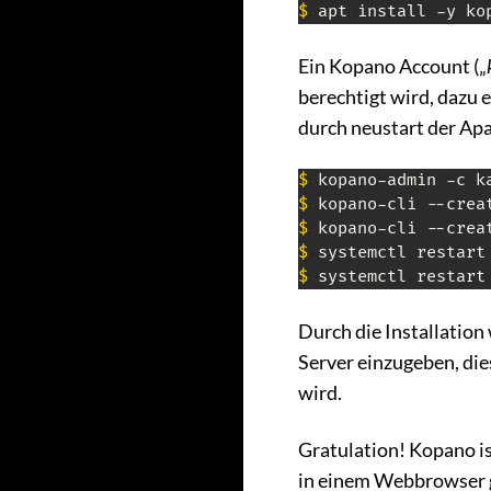
$
 apt install -y ko
Ein Kopano Account („
berechtigt wird, dazu 
durch neustart der Ap
$
 kopano-admin -c k
$
$
$
 systemctl restart
$
 systemctl restart
Durch die Installatio
Server einzugeben, die
wird.
Gratulation! Kopano is
in einem Webbrowser 