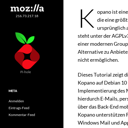
K
opano ist ein
216.73.217.18
die eine größ
ursprünglich
steht unter der AGPLv
einer modernen Group
Alternative zu Anbiete
nicht ermöglichen.
Pi-hole
Dieses Tutorial zeigt 
Kopano auf Debian 10 (
Implementierung des M
META
hierdurch E-Mails, pe
Anmelden
über das Back-End mobi
Eintrags-Feed
Kopano unterstützen 
Kommentar-Feed
Windows Mail und Appl