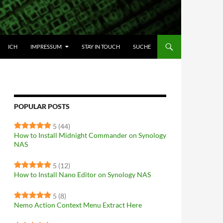
HALT SPRINGEN
ICH
IMPRESSUM
STAY IN TOUCH
SUCHE
POPULAR POSTS
5
(44)
How to Install Midnight Commander on Synology
NAS
5
(12)
How to Install Nano Editor on Synology NAS
5
(8)
Nemo Action Context Menu Extract Here