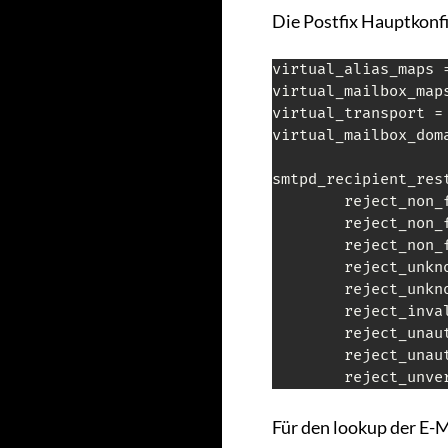
Die Postfix Hauptkonf
virtual_alias_maps 
virtual_mailbox_map
virtual_transport = 
virtual_mailbox_doma
smtpd_recipient_res
        reject_non_f
        reject_non_f
        reject_non_f
        reject_unkno
        reject_unkno
        reject_inval
        reject_unaut
        reject_unaut
        reject_unve
Für den lookup der E-