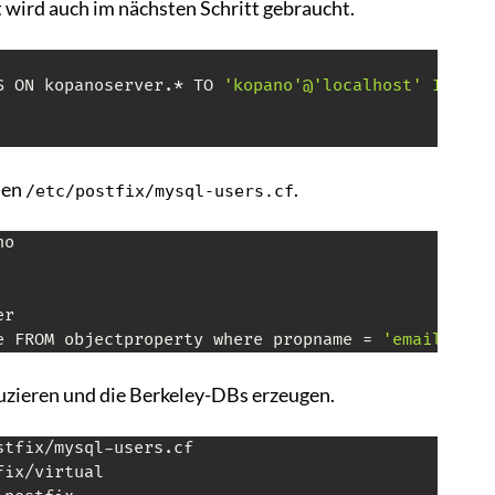
 wird auch im nächsten Schritt gebraucht.
S ON kopanoserver.* TO 
'kopano'@'localhost' IDENTI
len
.
/etc/postfix/mysql-users.cf
o

r

e FROM objectproperty where propname = 
'emailaddre
uzieren und die Berkeley-DBs erzeugen.