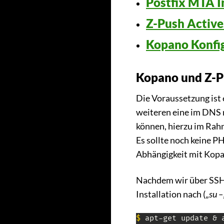
Postfix MTA I
Z-Push Active
Kopano Konfi
Kopano und Z-Pu
Die Voraussetzung ist 
weiteren eine im DNS 
können, hierzu im Rahm
Es sollte noch keine PHP
Abhängigkeit mit Kopa
Nachdem wir über SSH 
Installation nach („
su –
$