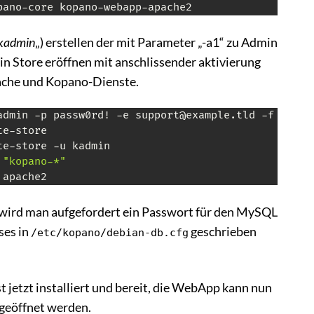
pano-core kopano-webapp-apache2
kadmin
„) erstellen der mit Parameter „-a1“ zu Admin
ein Store eröffnen mit anschlissender aktivierung
ache und Kopano-Dienste.
admin -p passw0rd! -e support@example.tld -f 
"Kopa
 
"kopano-*"
 apache2
n wird man aufgefordert ein Passwort für den MySQL
ses in
geschrieben
/etc/kopano/debian-db.cfg
t jetzt installiert und bereit, die WebApp kann nun
geöffnet werden.