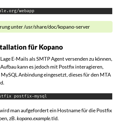
ple.org/webapp
ng unter /usr/share/doc/kopano-server
tallation für Kopano
r Lage E-Mails als SMTP Agent versenden zu können,
ufbau kann es jedoch mit Postfix interagieren,
it MySQL Anbindung eingesetzt, dieses für den MTA
rd.
stfix postfix-mysql
 wird man aufgefordert ein Hostname für die Postfix
ben, zB.
kopano.example.
tld.