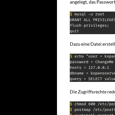
angelegt, das Passwort
$
 mysql -u root

GRANT ALL PRIVILEGE
flush privileges;

quit
Dazu eine Datei erstel
$
 echo "user = kopan
password = ChangeMe

hosts = 127.0.0.1

dbname = kopanoserve
query = SELECT valu
Die Zugriffsrechte red
$
$