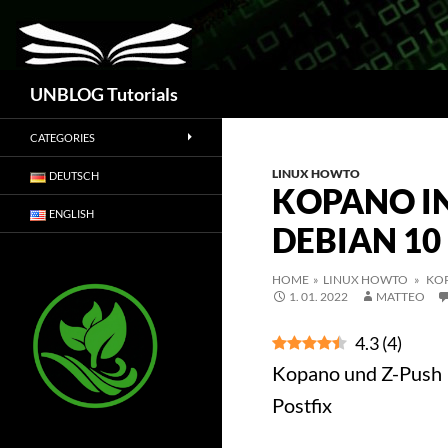
Suchen
UNBLOG Tutorials
CATEGORIES
LINUX HOWTO
DEUTSCH
KOPANO I
ENGLISH
DEBIAN 10
HOME
»
LINUX HOWTO
» KOP
1. 01. 2022
MATTEO
4.3
(
4
)
Kopano und Z-Push I
Postfix