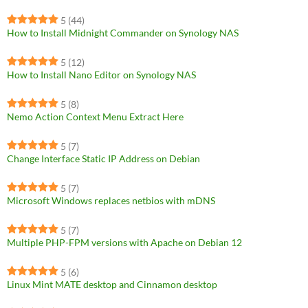
5
(44)
How to Install Midnight Commander on Synology NAS
5
(12)
How to Install Nano Editor on Synology NAS
5
(8)
Nemo Action Context Menu Extract Here
5
(7)
Change Interface Static IP Address on Debian
5
(7)
Microsoft Windows replaces netbios with mDNS
5
(7)
Multiple PHP-FPM versions with Apache on Debian 12
5
(6)
Linux Mint MATE desktop and Cinnamon desktop