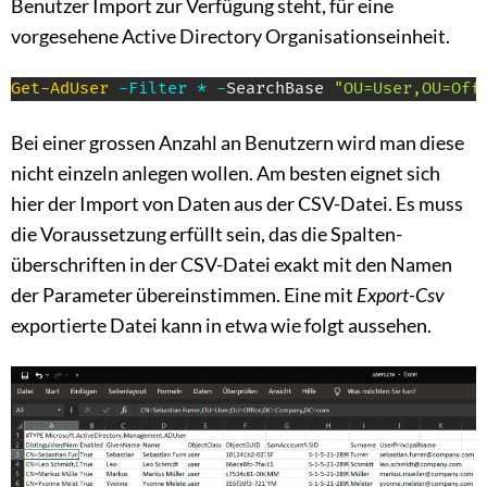
Benutzer Import zur Verfügung steht, für eine
vorgesehene Active Directory Organisations­einheit.
Get-AdUser
-
Filter
*
-
SearchBase 
"OU=User,OU=Off
Bei einer grossen Anzahl an Benutzern wird man diese
nicht einzeln anlegen wollen. Am besten eignet sich
hier der Import von Daten aus der CSV-Datei. Es muss
die Voraussetzung erfüllt sein, das die Spalten­
überschriften in der CSV-Datei exakt mit den Namen
der Parameter übereinstimmen. Eine mit
Export-Csv
exportierte Datei kann in etwa wie folgt aussehen.