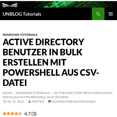
Suchen
UNBLOG Tutorials
ZUM
INHALT
PRIM
SPRINGEN
MEN
WINDOWS TUTORIALS
ACTIVE DIRECTORY
BENUTZER IN BULK
ERSTELLEN MIT
POWERSHELL AUS CSV-
DATEI
HOME
»
WINDOWS TUTORIALS
» ACTIVE DIRECTORY BENUTZER IN BULK
ERSTELLEN MIT POWERSHELL AUS CSV-DATEI
28. 12. 2021
MATTEO
KOMMENTAR HINTERLASSEN
4.7
(
3
)