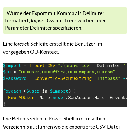
Wurde der Export mit Komma als Delimiter
formatiert,
Import-Csv
mit Trennzeichen über
Parameter Delimiter spezifizieren.
Eine
foreach
Schleife erstellt die Benutzer im
vorgegeben OU-Kontext.
$Import
 = 
Import-CSV
".\users.csv"
-
Delimiter 
";
$OU
 = 
"OU=User,OU=Office,DC=Company,DC=com"
$Password
 = 
ConvertTo-SecureString
"Initpass"
-
A
foreach
(
$user
 in 
$Import
)
{
New-ADUser
-
Name 
$user
.
SamAccountName 
-
GivenNa
}
Die Befehlszeilen in PowerShell in demselben
Verzeichnis ausführen wo die exportierte CSV-Datei