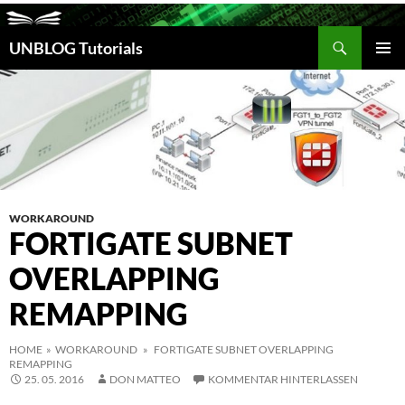
Suchen
UNBLOG Tutorials
ZUM
INHALT
PRIM
SPRINGEN
MEN
WORKAROUND
FORTIGATE SUBNET
OVERLAPPING
REMAPPING
HOME
»
WORKAROUND
» FORTIGATE SUBNET OVERLAPPING
REMAPPING
25. 05. 2016
DON MATTEO
KOMMENTAR HINTERLASSEN