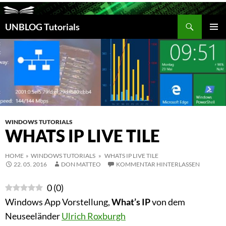
Suchen
UNBLOG Tutorials
ZUM
INHALT
PRIM
SPRINGEN
MEN
WINDOWS TUTORIALS
WHATS IP LIVE TILE
HOME
»
WINDOWS TUTORIALS
» WHATS IP LIVE TILE
22. 05. 2016
DON MATTEO
KOMMENTAR HINTERLASSEN
0
(
0
)
Windows App Vorstellung,
What’s IP
von dem
Neuseeländer
Ulrich Roxburgh