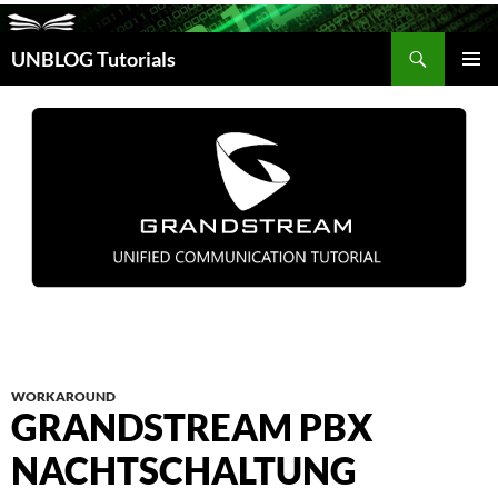
Suchen
UNBLOG Tutorials
ZUM
INHALT
PRIM
SPRINGEN
MEN
WORKAROUND
GRANDSTREAM PBX
NACHTSCHALTUNG