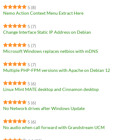
5
(8)
Nemo Action Context Menu Extract Here
5
(7)
Change Interface Static IP Address on Debian
5
(7)
Microsoft Windows replaces netbios with mDNS
5
(7)
Multiple PHP-FPM versions with Apache on Debian 12
5
(6)
Linux Mint MATE desktop and Cinnamon desktop
5
(6)
No Network drives after Windows Update
5
(6)
No audio when call forward with Grandstream UCM