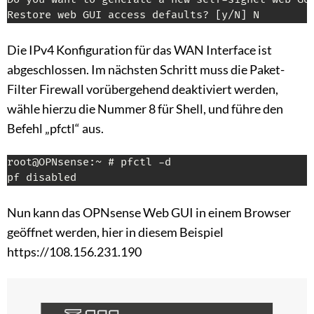
Restore web GUI access defaults? 
[
y/N
]
 N
Die IPv4 Konfiguration für das WAN Interface ist
abgeschlossen. Im nächsten Schritt muss die Paket-
Filter Firewall vorübergehend deaktiviert werden,
wähle hierzu die Nummer 8 für Shell, und führe den
Befehl „pfctl“ aus.
root@OPNsense:~ # pfctl -d

pf disabled
Nun kann das OPNsense Web GUI in einem Browser
geöffnet werden, hier in diesem Beispiel
https://108.156.231.190