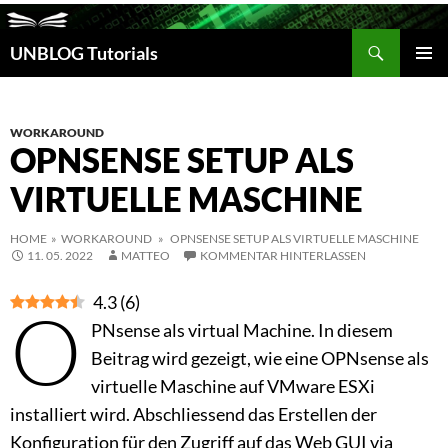
Suchen
UNBLOG Tutorials
ZUM
INHALT
PRIM
SPRINGEN
MEN
WORKAROUND
OPNSENSE SETUP ALS
VIRTUELLE MASCHINE
HOME
»
WORKAROUND
» OPNSENSE SETUP ALS VIRTUELLE MASCHINE
11. 05. 2022
MATTEO
KOMMENTAR HINTERLASSEN
4.3
(
6
)
O
PNsense als virtual Machine. In diesem
Beitrag wird gezeigt, wie eine OPNsense als
virtuelle Maschine auf VMware ESXi
installiert wird. Abschliessend das Erstellen der
Konfiguration für den Zugriff auf das Web GUI via