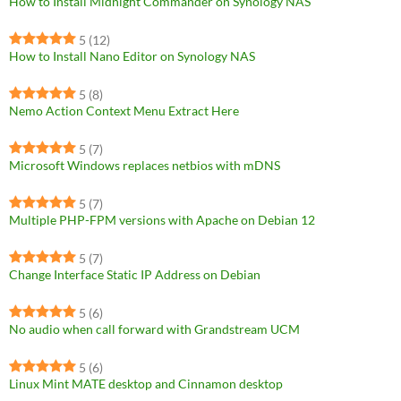
How to Install Midnight Commander on Synology NAS
5
(12)
How to Install Nano Editor on Synology NAS
5
(8)
Nemo Action Context Menu Extract Here
5
(7)
Microsoft Windows replaces netbios with mDNS
5
(7)
Multiple PHP-FPM versions with Apache on Debian 12
5
(7)
Change Interface Static IP Address on Debian
5
(6)
No audio when call forward with Grandstream UCM
5
(6)
Linux Mint MATE desktop and Cinnamon desktop