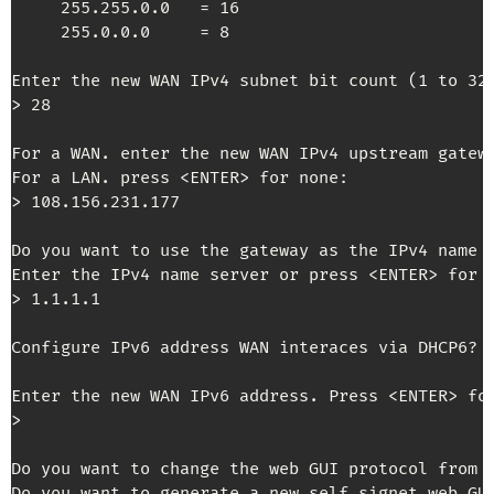
     255.255.0.0   = 16

     255.0.0.0     = 8

Enter the new WAN IPv4 subnet bit count (1 to 32)
> 28

For a WAN. enter the new WAN IPv4 upstream gatewa
For a LAN. press <ENTER> for none:

> 108.156.231.177

Do you want to use the gateway as the IPv4 name 
Enter the IPv4 name server or press <ENTER> for n
> 1.1.1.1

Configure IPv6 address WAN interaces via DHCP6? 
Enter the new WAN IPv6 address. Press <ENTER> for
>

Do you want to change the web GUI protocol from 
Do you want to generate a new self-signet web GU