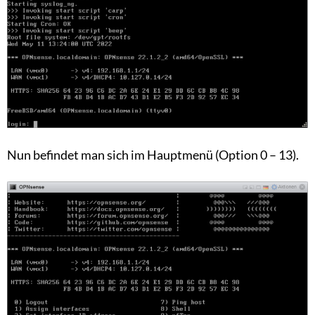
Nun befindet man sich im Hauptmenü (Option 0 – 13).