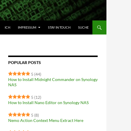
HALT SPRINGEN
ICH
IMPRESSUM
STAY IN TOUCH
SUCHE
POPULAR POSTS
5
(44)
How to Install Midnight Commander on Synology
NAS
5
(12)
How to Install Nano Editor on Synology NAS
5
(8)
Nemo Action Context Menu Extract Here