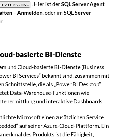
. Hier ist der
SQL Server Agent
ervices.msc
aften
–
Anmelden
, oder im
SQL Server
r
.
oud-basierte BI-Dienste
em und Cloud-basierte BI-Dienste (Business
 „Power BI Services“ bekannt sind, zusammen mit
n Schnittstelle, die als „Power BI Desktop“
bietet Data-Warehouse-Funktionen wie
tenermittlung und interaktive Dashboards.
lichte Microsoft einen zusätzlichen Service
dded“ auf seiner Azure-Cloud-Plattform. Ein
erkmal des Produkts ist die Fähigkeit,