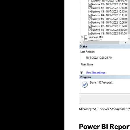
Microsoft SQL Server Management St
Power BI Repor