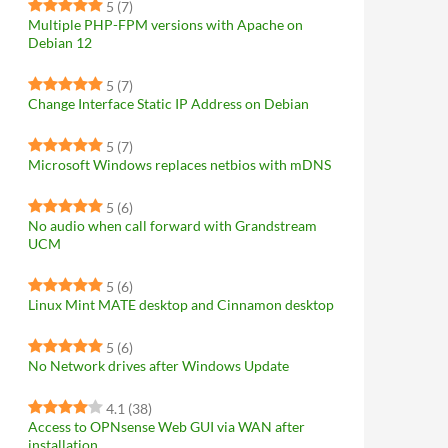
5
(7)
Multiple PHP-FPM versions with Apache on
Debian 12
5
(7)
Change Interface Static IP Address on Debian
5
(7)
Microsoft Windows replaces netbios with mDNS
5
(6)
No audio when call forward with Grandstream
UCM
5
(6)
Linux Mint MATE desktop and Cinnamon desktop
5
(6)
No Network drives after Windows Update
4.1
(38)
Access to OPNsense Web GUI via WAN after
installation