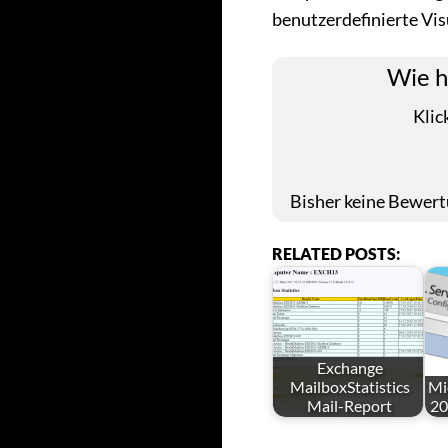
benutzerdefinierte Vis
Wie h
Klic
Bisher keine Bewertu
RELATED POSTS:
Exchange
MailboxStatistics
Mi
Mail-Report
20