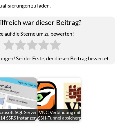
ualisierungen zu laden.
ilfreich war dieser Beitrag?
ke auf die Sterne um zu bewerten!
ngen! Sei der Erste, der diesen Beitrag bewertet.
crosoft SQL Server
VNC Verbindung mit
14 SSRS Instanzen
SSH-Tunnel absichern