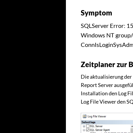
Symptom
SQLServer Error: 15
Windows NT group/u
ConnIsLoginSysAd
Zeitplaner zur 
Die aktualisierung der
Report Server ausgefü
Installation den Log F
Log File Viewer den SQ