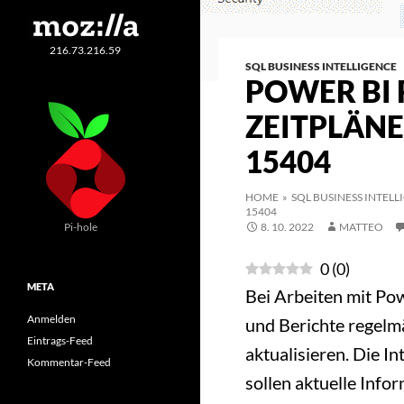
216.73.216.59
SQL BUSINESS INTELLIGENCE
POWER BI 
ZEITPLÄNE
15404
HOME
»
SQL BUSINESS INTELL
15404
Pi-hole
8. 10. 2022
MATTEO
0
(
0
)
META
Bei Arbeiten mit P
Anmelden
und Berichte regelm
Eintrags-Feed
aktualisieren. Die I
Kommentar-Feed
sollen aktuelle Inf