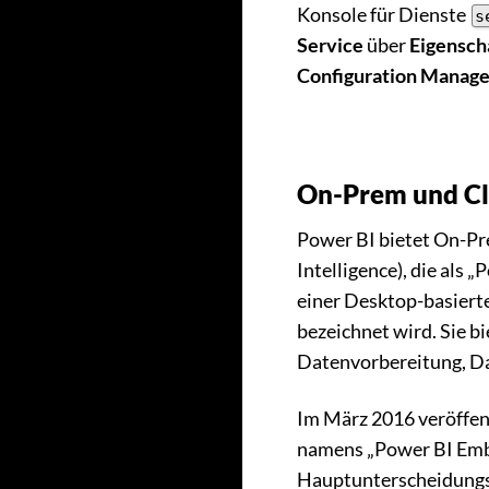
Konsole für Dienste
s
Service
über
Eigensch
Configuration Manage
On-Prem und Cl
Power BI bietet On-Pr
Intelligence), die als
einer Desktop-basierte
bezeichnet wird. Sie 
Datenvorbereitung, Da
Im März 2016 veröffent
namens „Power BI Embe
Hauptunterscheidungsm