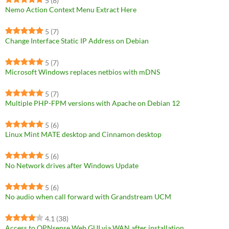
5
(8)
Nemo Action Context Menu Extract Here
5
(7)
Change Interface Static IP Address on Debian
5
(7)
Microsoft Windows replaces netbios with mDNS
5
(7)
Multiple PHP-FPM versions with Apache on Debian 12
5
(6)
Linux Mint MATE desktop and Cinnamon desktop
5
(6)
No Network drives after Windows Update
5
(6)
No audio when call forward with Grandstream UCM
4.1
(38)
Access to OPNsense Web GUI via WAN after installation