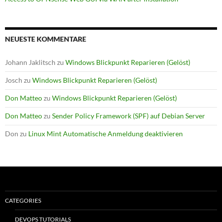
NEUESTE KOMMENTARE
Johann Jaklitsch
zu
Windows Blickpunkt Reparieren (Gelöst)
Josch
zu
Windows Blickpunkt Reparieren (Gelöst)
Don Matteo
zu
Windows Blickpunkt Reparieren (Gelöst)
Don Matteo
zu
Sender Policy Framework (SPF) auf Debian Server
Don
zu
Linux Mint Automatische Anmeldung deaktivieren
CATEGORIES
DEVOPS TUTORIALS