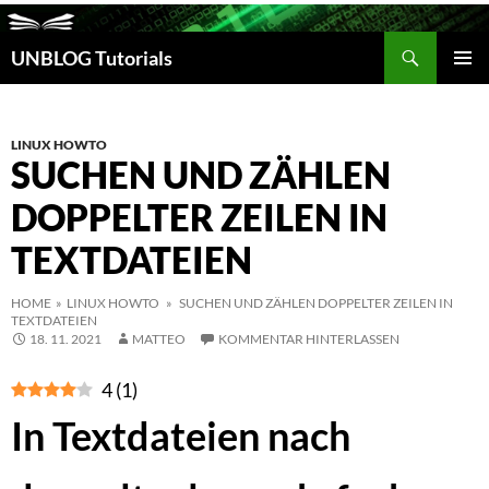
Suchen
UNBLOG Tutorials
ZUM
INHALT
PRIM
SPRINGEN
MEN
LINUX HOWTO
SUCHEN UND ZÄHLEN
DOPPELTER ZEILEN IN
TEXTDATEIEN
HOME
»
LINUX HOWTO
» SUCHEN UND ZÄHLEN DOPPELTER ZEILEN IN
TEXTDATEIEN
18. 11. 2021
MATTEO
KOMMENTAR HINTERLASSEN
4
(
1
)
In Textdateien nach