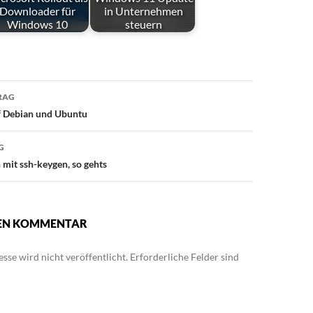
Downloader für
in Unternehmen
Windows 10
steuern
snavigation
RAG
f Debian und Ubuntu
G
 mit ssh-keygen, so gehts
NEN KOMMENTAR
sse wird nicht veröffentlicht.
Erforderliche Felder sind