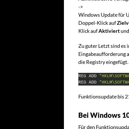
->
Windows Update für 
Doppel-Klick auf
Ziel
Klick auf
Aktiviert
und
Zu guter Letzt sind es
Eingabeaufforderung a
die Registry eingefügt.
REG ADD 
"HKLM\SOFTW
REG ADD 
"HKLM\SOFTW
Funktionsupdate bis 2
Bei Windows 10
Für den Funktionsupdat