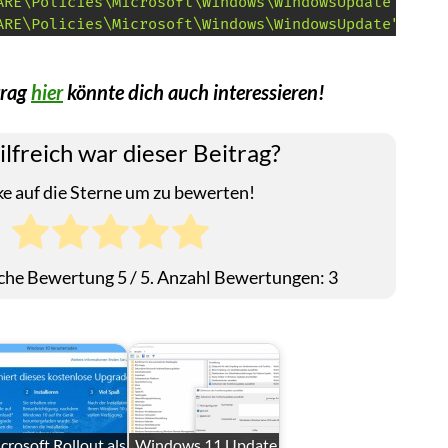
ARE\Policies\Microsoft\Windows\WindowsUpdate" /v "
ARE\Policies\Microsoft\Windows\WindowsUpdate" /v "
trag
hier
könnte dich auch interessieren!
ilfreich war dieser Beitrag?
ke auf die Sterne um zu bewerten!
iche Bewertung
5
/ 5. Anzahl Bewertungen:
3
crosoft Rollout als
Windows 11 Update