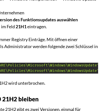
Unternehmen
version des Funktionsupdates auswählen
 im Feld
21H1
eintragen.
 immer Registry Einträge. Mit öffnen einer
ls Administrator werden folgende zwei Schlüssel in
ARE\Policies\Microsoft\Windows\WindowsUpdate" /v "
ARE\Policies\Microsoft\Windows\WindowsUpdate" /v "
1H2 wird unterbrochen.
 21H2 bleiben
e 21H2 gibt es zwei Versionen, einmal für