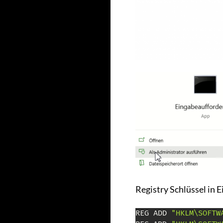
Registry Schlüssel in 
REG ADD 
"HKLM\SOFTW