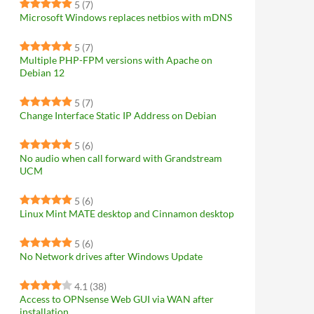
5
(7)
Microsoft Windows replaces netbios with mDNS
5
(7)
Multiple PHP-FPM versions with Apache on
Debian 12
5
(7)
Change Interface Static IP Address on Debian
5
(6)
No audio when call forward with Grandstream
UCM
5
(6)
Linux Mint MATE desktop and Cinnamon desktop
5
(6)
No Network drives after Windows Update
4.1
(38)
Access to OPNsense Web GUI via WAN after
installation