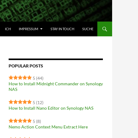
HALT SPRINGEN
ICH
IMPRESSUM
STAY IN TOUCH
SUCHE
POPULAR POSTS
5
(44)
How to Install Midnight Commander on Synology
NAS
5
(12)
How to Install Nano Editor on Synology NAS
5
(8)
Nemo Action Context Menu Extract Here