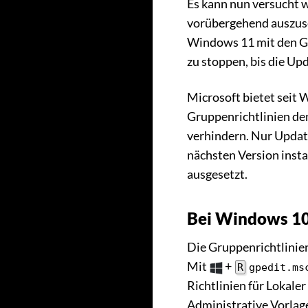
Es kann nun versucht
vorübergehend auszuse
Windows 11 mit den Gr
zu stoppen, bis die Up
Microsoft bietet seit 
Gruppenrichtlinien de
verhindern. Nur Updat
nächsten Version insta
ausgesetzt.
Bei Windows 10
Die Gruppenrichtlinie
Mit
+
R
gpedit.ms
Richtlinien für Lokale
Administrative Vorl