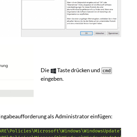
Die
Taste drücken und
cmd
eingeben.
Eingabeaufforderung als Administrator einfügen:
ARE\Policies\Microsoft\Windows\WindowsUpdate" /v "