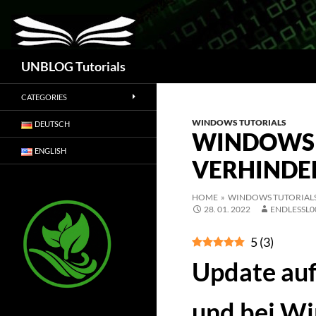
Suchen
UNBLOG Tutorials
CATEGORIES
WINDOWS TUTORIALS
DEUTSCH
WINDOWS 
ENGLISH
VERHINDE
HOME
»
WINDOWS TUTORIAL
28. 01. 2022
ENDLESSL0
5
(
3
)
Update au
und bei Wi