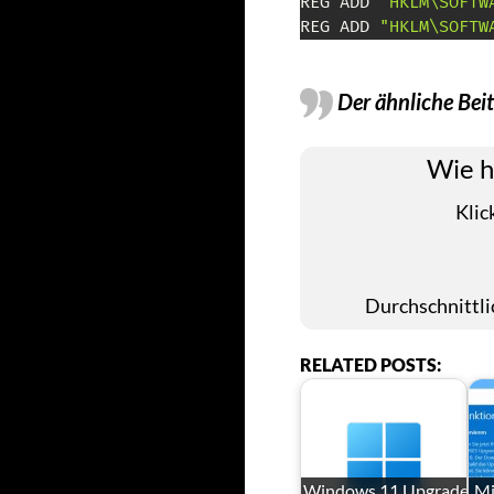
REG ADD 
"HKLM\SOFTW
REG ADD 
"HKLM\SOFTW
Der ähnliche Bei
Wie h
Klic
Durchschnittl
RELATED POSTS:
Windows 11 Upgrade
Mi