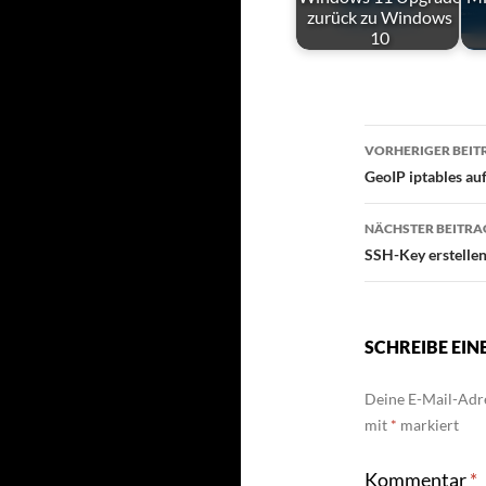
zurück zu Windows
10
Beitrag
VORHERIGER BEIT
GeoIP iptables au
NÄCHSTER BEITRA
SSH-Key erstellen
SCHREIBE EI
Deine E-Mail-Adre
mit
*
markiert
Kommentar
*