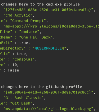
 changes here to the cmd.exe profile

: "{27fc4584-088c-452d-ae31-00f041ab4d7a}"
,

: "cmd Acrylic"
,

le": "Command Prompt"
,

: "ms-appx:///ProfileIcons/{0caa0dad-35be-5f56-a8f
dline" : "cmd.exe"
,

cheme" : "One Half Dark"
,

nExit"
 : true,

ngDirectory" : "
%USERPROFILE
%"
,

ylic"
 : true,

ce" : "Consolas"
,

ze"
 : 10,

"
 : false

 changes here to the git-bash profile

: "{e950864a-e41d-4268-936f-dd9e7010c86c}"
,

: "Git Bash Classic"
,

le": "Git Bash"
,

: "ms-appdata:///local/git-logo-black.png"
,
