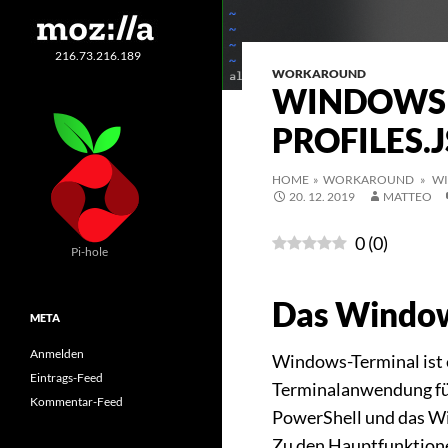
216.73.216.189
WORKAROUND
WINDOWS 
PROFILES.
HOME
»
WORKAROUND
» WI
20. 12. 2019
MATTEO
0
(
0
)
Pi-hole
Das Window
META
Anmelden
Windows-Terminal ist 
Eintrags-Feed
Terminalanwendung fü
Kommentar-Feed
PowerShell und das W
Zu den Hauptfunktione