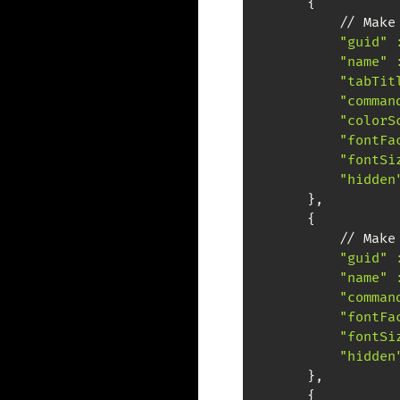
        {

            // Make
"guid" 
"name" 
"tabTit
"comman
"colorS
"fontFa
"fontSi
"hidden
        },

        {

            // Make
"guid" 
"name" 
"comman
"fontFa
"fontSi
"hidden
        },

        {
