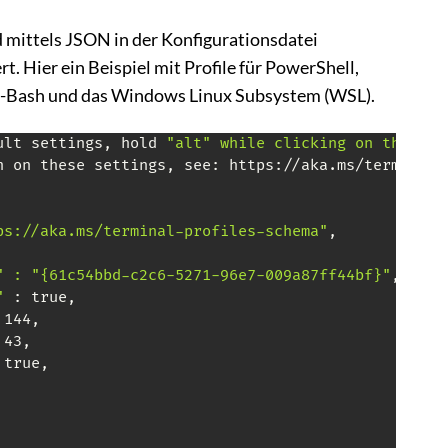
 mittels JSON in der Konfigurationsdatei
t. Hier ein Beispiel mit Profile für PowerShell,
Bash und das Windows Linux Subsystem (WSL).
ult settings, hold 
"alt" while clicking on the "Se
n on these settings, see: https://aka.ms/terminal-d
ps://aka.ms/terminal-profiles-schema"
,

" : "{61c54bbd-c2c6-5271-96e7-009a87ff44bf}"
,

"
 : true,

 144,

 43,

 true,
