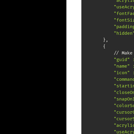
"acryli
"useAcr
"fontFa
"fontSi
"paddin
"hidden
        },

        {

            // Make
"guid" 
"name" 
"icon" 
"comman
"starti
"closeO
"snapOn
"colorS
"cursor
"cursor
"acryli
"useAcr