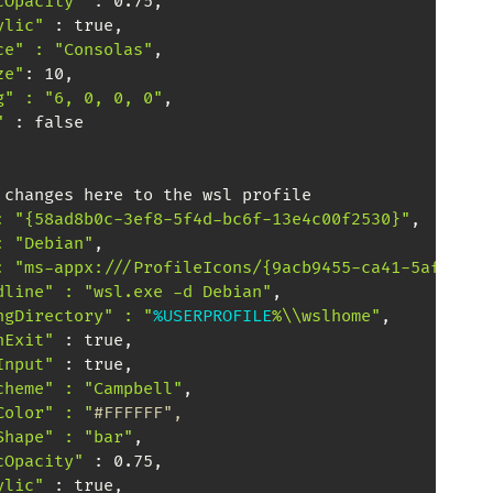
cOpacity"
 : 0.75,

ylic"
 : true,

ce" : "Consolas"
,

ze"
: 10,

g" : "6, 0, 0, 0"
,

"
 : false

 changes here to the wsl profile

: "{58ad8b0c-3ef8-5f4d-bc6f-13e4c00f2530}"
,

: "Debian"
,

: "ms-appx:///ProfileIcons/{9acb9455-ca41-5af7-950
dline" : "wsl.exe -d Debian"
,

ngDirectory" : "
%USERPROFILE
%\\wslhome"
,

nExit"
 : true,

Input"
 : true,

cheme" : "Campbell"
,

Color" : "
#FFFFFF",
Shape" : "bar"
,

cOpacity"
 : 0.75,

ylic"
 : true,
