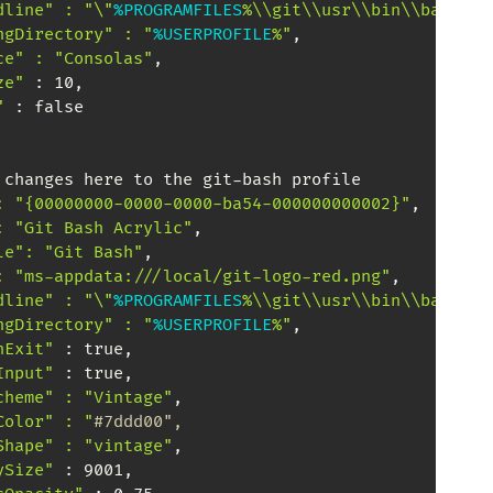
dline" : "\"
%PROGRAMFILES
%\\git\\usr\\bin\\bash.ex
ngDirectory" : "
%USERPROFILE
%"
,

ce" : "Consolas"
,

ze"
 : 10,

"
 : false

 changes here to the git-bash profile

: "{00000000-0000-0000-ba54-000000000002}"
,

: "Git Bash Acrylic"
,

le": "Git Bash"
,

: "ms-appdata:///local/git-logo-red.png"
,

dline" : "\"
%PROGRAMFILES
%\\git\\usr\\bin\\bash.ex
ngDirectory" : "
%USERPROFILE
%"
,

nExit"
 : true,

Input"
 : true,

cheme" : "Vintage"
,

Color" : "
#7ddd00",
Shape" : "vintage"
,

ySize"
 : 9001,
