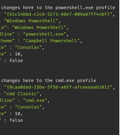
 changes here to the powershell.exe profile

: "{61c54bbd-c2c6-5271-96e7-009a87ff44bf}"
,

: "Windows PowerShell"
,

le": "Windows PowerShell"
,

dline" : "powershell.exe"
,

cheme" : "Campbell Powershell"
,

ce" : "Consolas"
,

ze"
 : 10,

"
 : false

 changes here to the cmd.exe profile

: "{0caa0dad-35be-5f56-a8ff-afceeeaa6101}"
,

: "cmd Classic"
,

dline" : "cmd.exe"
,

ce" : "Consolas"
,

ze"
 : 10,

"
 : false
