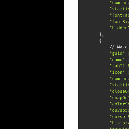
"comman
"starti
"fontFa
"fontSi
"hidden
        },

        {

            // Make
"guid" 
"name" 
"tabTit
"icon" 
"comman
"starti
"closeO
"snapOn
"colorS
"cursor
"cursor
"histor