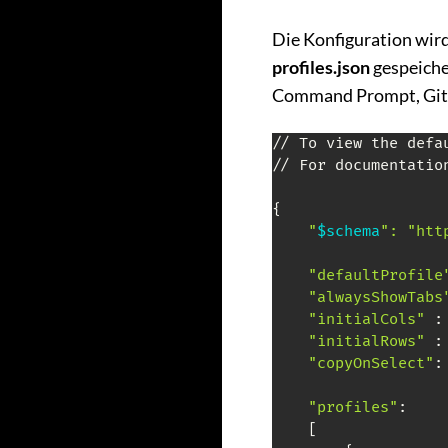
Die Konfiguration wird
profiles.json
gespeicher
Command Prompt, Git-
// To view the defa
// For documentatio
{

"
$schema
": "htt
"defaultProfile
"alwaysShowTabs
"initialCols"
 :
"initialRows"
 :
"copyOnSelect"
:
"profiles"
:

    [
