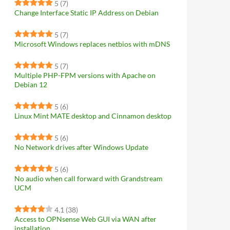
5
(7)
Change Interface Static IP Address on Debian
5
(7)
Microsoft Windows replaces netbios with mDNS
5
(7)
Multiple PHP-FPM versions with Apache on
Debian 12
5
(6)
Linux Mint MATE desktop and Cinnamon desktop
5
(6)
No Network drives after Windows Update
5
(6)
No audio when call forward with Grandstream
UCM
4.1
(38)
Access to OPNsense Web GUI via WAN after
installation