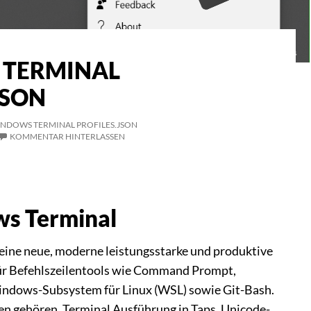
TERMINAL
JSON
NDOWS TERMINAL PROFILES.JSON
KOMMENTAR HINTERLASSEN
s Terminal
eine neue, moderne leistungsstarke und produktive
r Befehlszeilentools wie Command Prompt,
indows-Subsystem für Linux (WSL) sowie Git-Bash.
n gehören, Terminal Ausführung in Taps, Unicode-