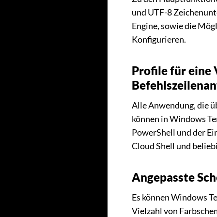
und UTF-8 Zeichenunte
Engine, sowie die Mögl
Konfigurieren.
Profile für eine
Befehlszeilen
Alle Anwendung, die üb
können in Windows Ter
PowerShell und der Ei
Cloud Shell und belie
Angepasste Sch
Es können Windows Term
Vielzahl von Farbschem