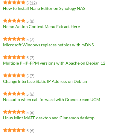
5
(12)
How to Install Nano Editor on Synology NAS
5
(8)
Nemo Action Context Menu Extract Here
5
(7)
Microsoft Windows replaces netbios with mDNS
5
(7)
Multiple PHP-FPM versions with Apache on Debian 12
5
(7)
Change Interface Static IP Address on Debian
5
(6)
No audio when call forward with Grandstream UCM
5
(6)
Linux Mint MATE desktop and Cinnamon desktop
5
(6)