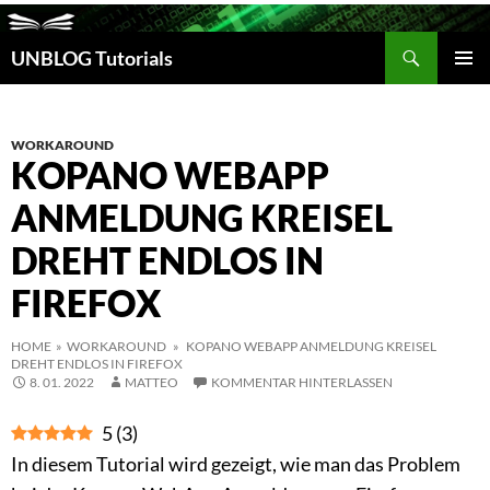
Suchen
UNBLOG Tutorials
ZUM
INHALT
PRIM
SPRINGEN
MEN
WORKAROUND
KOPANO WEBAPP
ANMELDUNG KREISEL
DREHT ENDLOS IN
FIREFOX
HOME
»
WORKAROUND
» KOPANO WEBAPP ANMELDUNG KREISEL
DREHT ENDLOS IN FIREFOX
8. 01. 2022
MATTEO
KOMMENTAR HINTERLASSEN
5
(
3
)
In diesem Tutorial wird gezeigt, wie man das Problem