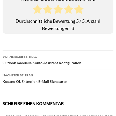
Durchschnittliche Bewertung
5
/ 5. Anzahl
Bewertungen:
3
Beitragsnavigation
VORHERIGER BEITRAG
Outlook manuelle Konto Assistent Konfiguration
NÄCHSTER BEITRAG
Kopano OL Extension E-Mail Signaturen
SCHREIBE EINEN KOMMENTAR
Deine E-Mail-Adresse wird nicht veröffentlicht.
Erforderliche Felder